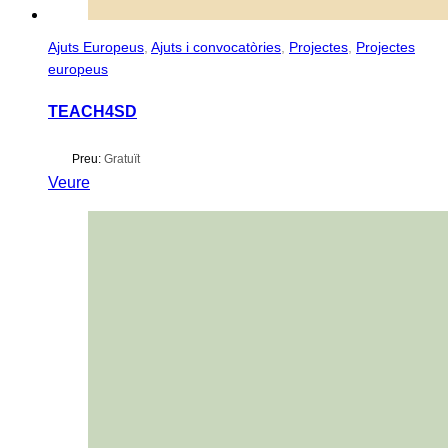
Ajuts Europeus
,
Ajuts i convocatòries
,
Projectes
,
Projectes
europeus
TEACH4SD
Preu:
Gratuït
Veure