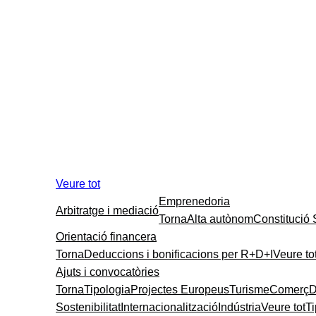
Veure tot
Emprenedoria
Arbitratge i mediació
Torna
Alta autònom
Constitució
Orientació financera
Torna
Deduccions i bonificacions per R+D+I
Veure to
Ajuts i convocatòries
Torna
Tipologia
Projectes Europeus
Turisme
Comerç
D
Sostenibilitat
Internacionalització
Indústria
Veure tot
T