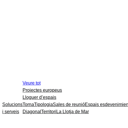
Veure tot
Projectes europeus
Lloguer d’espais
Solucions
Torna
Tipologia
Sales de reunió
Espais esdevenimien
i serveis
Diagonal
Territori
La Llotja de Mar