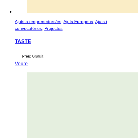
Ajuts a emprenedors/es
,
Ajuts Europeus
,
Ajuts i
convocatòries
,
Projectes
TASTE
Preu:
Gratuït
Veure