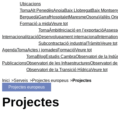
Ubicacions
Torna
Alt Penedès
Anoia
Baix Llobregat
Baix Montsen
Berguedà
Garraf
Hospitalet
Maresme
Osona
Vallès Ori
Formació a mida
Veure tot
Torna
Àmbit
Iniciació en l’exportació
Assess
Internacionalització
Desenvolupament internacional
Internatio
Subcontractació industrial
Tràmits
Veure tot
Agenda
Torna
Actes i jornades
Formació
Veure tot
Torna
Blog
Estudis Cambra
Observatori de la Indús
Publicacions
Observatori de les Infraestructures
Observatori d
Observatori de la Transició Hídrica
Veure tot
>
>
>
Inici
Serveis
Projectes europeus
Projectes
Projectes europeus
Projectes