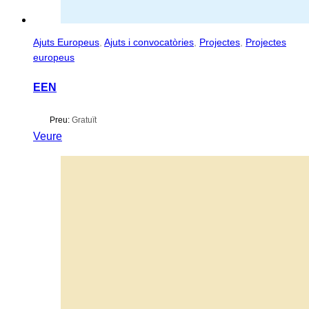
Ajuts Europeus
,
Ajuts i convocatòries
,
Projectes
,
Projectes
europeus
EEN
Preu:
Gratuït
Veure