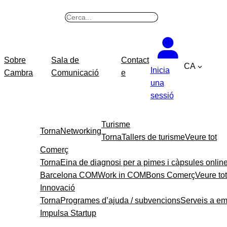
Vés
B
al
u
contingut
s
c
Sobre
Sala de
Contact
CA
a
Inicia
Cambra
Comunicació
e
r
una
sessió
Turisme
Torna
Networking
Torna
Tallers de turisme
Veure tot
Comerç
Torna
Eina de diagnosi per a pimes i càpsules onlin
Barcelona COM
Work in COM
Bons Comerç
Veure tot
Innovació
Torna
Programes d’ajuda / subvencions
Serveis a e
Impulsa Startup