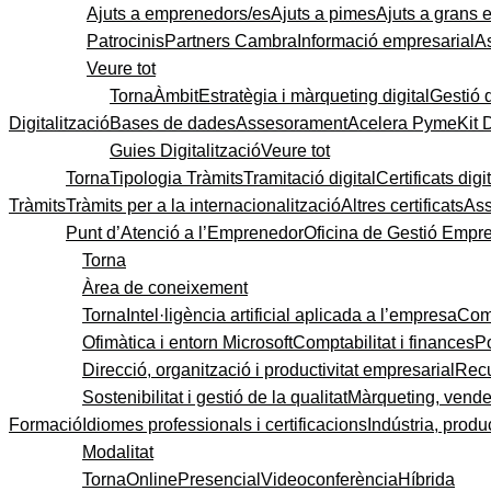
Ajuts a emprenedors/es
Ajuts a pimes
Ajuts a grans
Patrocinis
Partners Cambra
Informació empresarial
A
Veure tot
Torna
Àmbit
Estratègia i màrqueting digital
Gestió 
Digitalització
Bases de dades
Assesorament
Acelera Pyme
Kit 
Guies Digitalització
Veure tot
Torna
Tipologia Tràmits
Tramitació digital
Certificats digi
Tràmits
Tràmits per a la internacionalització
Altres certificats
As
Punt d’Atenció a l’Emprenedor
Oficina de Gestió Empre
Torna
Àrea de coneixement
Torna
Intel·ligència artificial aplicada a l’empresa
Come
Ofimàtica i entorn Microsoft
Comptabilitat i finances
P
Direcció, organització i productivitat empresarial
Recu
Sostenibilitat i gestió de la qualitat
Màrqueting, vendes
Formació
Idiomes professionals i certificacions
Indústria, produc
Modalitat
Torna
Online
Presencial
Videoconferència
Híbrida