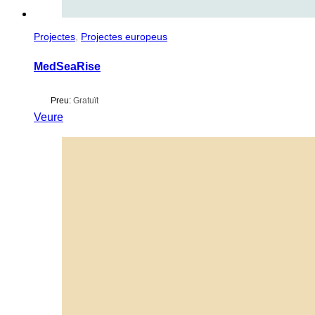
Projectes
,
Projectes europeus
MedSeaRise
Preu:
Gratuït
Veure