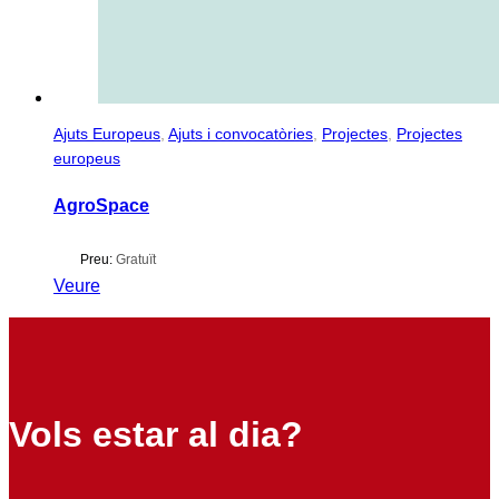
Ajuts Europeus
,
Ajuts i convocatòries
,
Projectes
,
Projectes
europeus
AgroSpace
Preu:
Gratuït
Veure
Vols estar al dia?