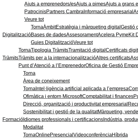
Ajuts a emprenedors/es
Ajuts a pimes
Ajuts a grans
Patrocinis
Partners Cambra
Informació empresarial
A
Veure tot
Torna
Àmbit
Estratègia i màrqueting digital
Gestió 
Digitalització
Bases de dades
Assesorament
Acelera Pyme
Kit 
Guies Digitalització
Veure tot
Torna
Tipologia Tràmits
Tramitació digital
Certificats digi
Tràmits
Tràmits per a la internacionalització
Altres certificats
As
Punt d’Atenció a l’Emprenedor
Oficina de Gestió Empre
Torna
Àrea de coneixement
Torna
Intel·ligència artificial aplicada a l’empresa
Come
Ofimàtica i entorn Microsoft
Comptabilitat i finances
P
Direcció, organització i productivitat empresarial
Recu
Sostenibilitat i gestió de la qualitat
Màrqueting, vendes
Formació
Idiomes professionals i certificacions
Indústria, produc
Modalitat
Torna
Online
Presencial
Videoconferència
Híbrida