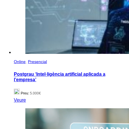
Online
,
Presencial
Postgrau ‘Intel·ligència artificial aplicada a
l’empresa’
Preu:
5.000€
Veure