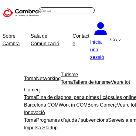
Vés
B
al
u
contingut
s
c
Sobre
Sala de
Contact
CA
a
Inicia
Cambra
Comunicació
e
r
una
sessió
Turisme
Torna
Networking
Torna
Tallers de turisme
Veure tot
Comerç
Torna
Eina de diagnosi per a pimes i càpsules onlin
Barcelona COM
Work in COM
Bons Comerç
Veure tot
Innovació
Torna
Programes d’ajuda / subvencions
Serveis a e
Impulsa Startup