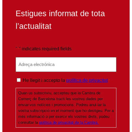
Estigues informat de tota
l’actualitat
"
" indicates required fields
*
E
m
a
P
He llegit i accepto la
política de privacitat
*
i
o
l
Quan us subscriviu, accepteu que la Cambra de
l
*
Comerç de Barcelona tracti les vostres dades per
í
enviar-vos notícies i promocions. Podreu anul·lar la
t
vostra subscripció en el moment que ho desitgeu. Per a
més informació o per exercir els vostres drets, podeu
i
consultar la
política de privacitat de la Cambra.
c
a