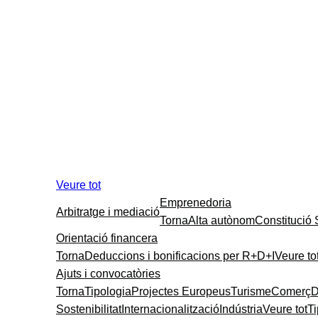
Veure tot
Emprenedoria
Arbitratge i mediació
Torna
Alta autònom
Constitució
Orientació financera
Torna
Deduccions i bonificacions per R+D+I
Veure to
Ajuts i convocatòries
Torna
Tipologia
Projectes Europeus
Turisme
Comerç
D
Sostenibilitat
Internacionalització
Indústria
Veure tot
T