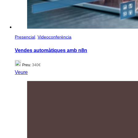
Presencial
,
Videoconferència
Vendes automàtiques amb n8n
Preu:
340€
Veure