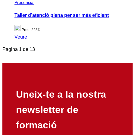
Presencial
Taller d’atenció plena per ser més eficient
Preu:
225€
Veure
Pàgina
1
de
13
Uneix-te a la nostra
newsletter de
formació