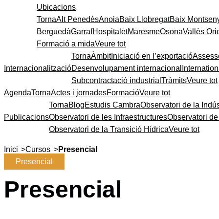
Ubicacions
Torna
Alt Penedès
Anoia
Baix Llobregat
Baix Montsen
Berguedà
Garraf
Hospitalet
Maresme
Osona
Vallès Ori
Formació a mida
Veure tot
Torna
Àmbit
Iniciació en l’exportació
Assess
Internacionalització
Desenvolupament internacional
Internatio
Subcontractació industrial
Tràmits
Veure tot
Agenda
Torna
Actes i jornades
Formació
Veure tot
Torna
Blog
Estudis Cambra
Observatori de la Indús
Publicacions
Observatori de les Infraestructures
Observatori d
Observatori de la Transició Hídrica
Veure tot
>
>
Inici
Cursos
Presencial
Presencial
Presencial