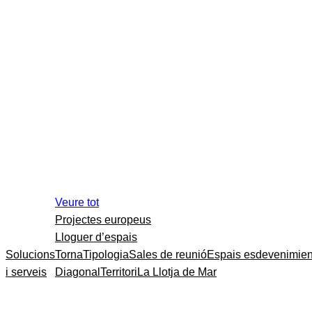
Veure tot
Projectes europeus
Lloguer d’espais
Solucions
Torna
Tipologia
Sales de reunió
Espais esdevenimien
i serveis
Diagonal
Territori
La Llotja de Mar