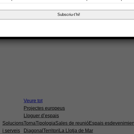
Impulsa Startup
Veure tot
Projectes europeus
Lloguer d’espais
Solucions
Torna
Tipologia
Sales de reunió
Espais esdevenimien
i serveis
Diagonal
Territori
La Llotja de Mar