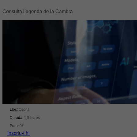
Consulta l’agenda de la Cambra
Formació
IA aplicada per a directius: agilitat, productivitat i
competitivitat
Del 09/09/2026 al 09/09/2026
Lloc:
Osona
Durada:
1,5 hores
Preu:
0€
Inscriu-t’hi