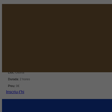
Networking
Dinars Cambra Osona: bonÀrea, un model d’èxit
Del 14/09/2026 al 14/09/2026
Lloc:
Osona
Durada:
2 hores
Preu:
0€
Inscriu-t’hi