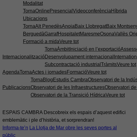
Modalitat
Torna
Online
Presencial
Videoconferència
Híbrida
Ubicacions
Torna
Alt Penedès
Anoia
Baix Llobregat
Baix Montsen
Berguedà
Garraf
Hospitalet
Maresme
Osona
Vallès Ori
Formació a mida
Veure tot
Torna
Àmbit
Iniciació en l’exportació
Assess
Internacionalització
Desenvolupament internacional
Internatio
Subcontractació industrial
Tràmits
Veure tot
Agenda
Torna
Actes i jornades
Formació
Veure tot
Torna
Blog
Estudis Cambra
Observatori de la Indús
Publicacions
Observatori de les Infraestructures
Observatori d
Observatori de la Transició Hídrica
Veure tot
ESPAIS CAMBRA
Descobreix els espais d’aquest edifici
emblemàtic i ple d’història, et sorprendran!
Informa-te’n
La Llotja de Mar obre les seves portes al
públic