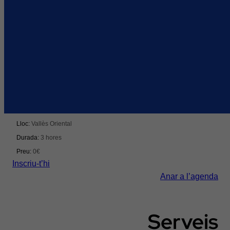
Innovació
Innovació, reptes i talent per transformar la distribució i
la logística
Del 15/09/2026 al 15/09/2026
Lloc:
Vallès Oriental
Durada:
3 hores
Preu:
0€
Inscriu-t’hi
Anar a l’agenda
Serveis