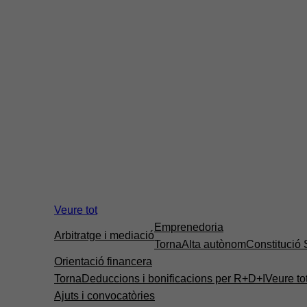
Veure tot
Emprenedoria
Arbitratge i mediació
Torna
Alta autònom
Constitució
Orientació financera
Torna
Deduccions i bonificacions per R+D+I
Veure to
Ajuts i convocatòries