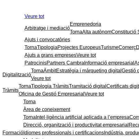
Veure tot
Emprenedoria
Arbitratge i mediació
Torna
Alta autònom
Constitució
Ajuts i convocatòries
Torna
Tipologia
Projectes Europeus
Turisme
Comerç
D
Ajuts a grans empreses
Veure tot
Patrocinis
Partners Cambra
Informació empresarial
A
Torna
Àmbit
Estratègia i màrqueting digital
Gestió 
Digitalització
Veure tot
Torna
Tipologia Tràmits
Tramitació digital
Certificats digi
Tràmits
Oficina de Gestió Empresarial
Veure tot
Torna
Àrea de coneixement
Torna
Intel·ligència artificial aplicada a l’empresa
Come
Direcció, organització i productivitat empresarial
Recu
Formació
Idiomes professionals i certificacions
Indústria, produc