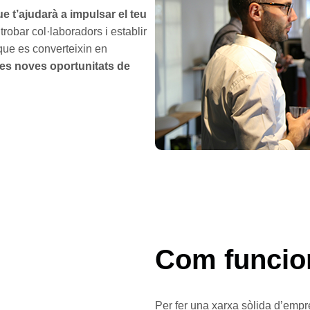
e t’ajudarà a impulsar el teu
trobar col·laboradors i establir
 que es converteixin en
tes noves oportunitats de
Com funcio
Per fer una xarxa sòlida d’empr