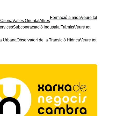
Formació a mida
Veure tot
e
Osona
Vallès Oriental
Altres
ervices
Subcontractació industrial
Tràmits
Veure tot
ia Urbana
Observatori de la Transició Hídrica
Veure tot