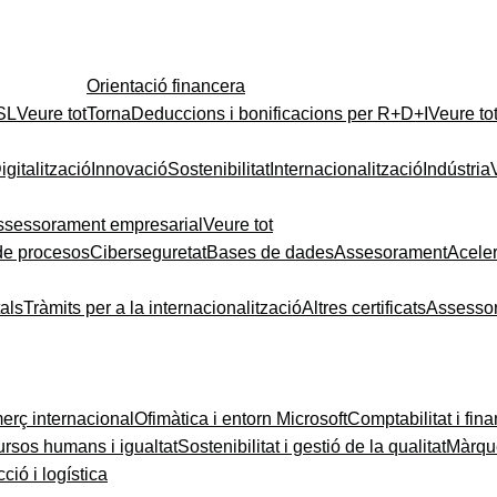
Orientació financera
 SL
Veure tot
Torna
Deduccions i bonificacions per R+D+I
Veure to
igitalització
Innovació
Sostenibilitat
Internacionalització
Indústria
ssessorament empresarial
Veure tot
de procesos
Ciberseguretat
Bases de dades
Assesorament
Acele
tals
Tràmits per a la internacionalització
Altres certificats
Assesso
rç internacional
Ofimàtica i entorn Microsoft
Comptabilitat i fin
rsos humans i igualtat
Sostenibilitat i gestió de la qualitat
Màrque
ció i logística