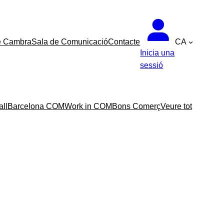
e Cambra
Sala de Comunicació
Contacte
CA
Inicia una
sessió
all
Barcelona COM
Work in COM
Bons Comerç
Veure tot