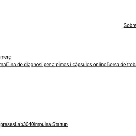
Sobr
merç
rna
Eina de diagnosi per a pimes i càpsules online
Borsa de treb
mpreses
Lab3040
Impulsa Startup