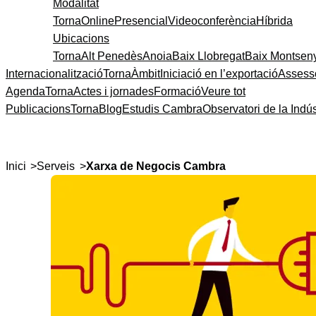
Modalitat
Torna
Online
Presencial
Videoconferència
Híbrida
Ubicacions
Torna
Alt Penedès
Anoia
Baix Llobregat
Baix Montsen
Internacionalització
Torna
Àmbit
Iniciació en l’exportació
Assess
Agenda
Torna
Actes i jornades
Formació
Veure tot
Publicacions
Torna
Blog
Estudis Cambra
Observatori de la Indús
>
>
Inici
Serveis
Xarxa de Negocis Cambra