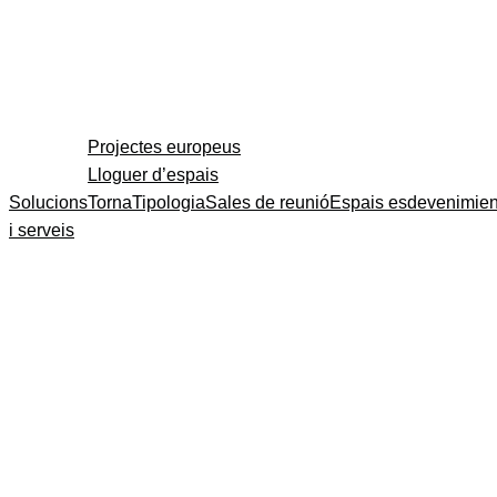
Projectes europeus
Lloguer d’espais
Solucions
Torna
Tipologia
Sales de reunió
Espais esdevenimien
i serveis