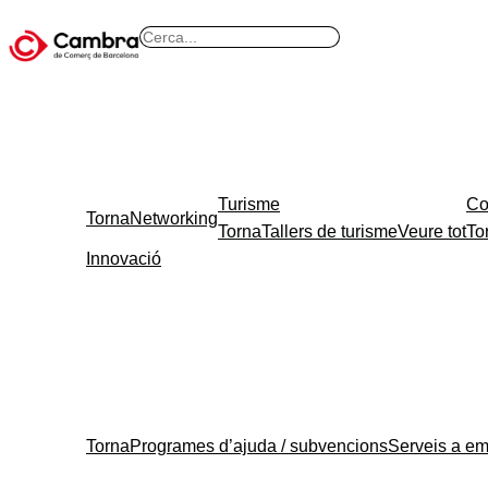
B
u
s
c
a
r
Turisme
Co
Torna
Networking
Torna
Tallers de turisme
Veure tot
To
Innovació
Torna
Programes d’ajuda / subvencions
Serveis a e