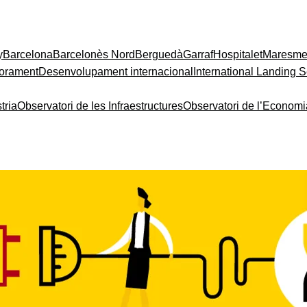
y
Barcelona
Barcelonès Nord
Berguedà
Garraf
Hospitalet
Maresm
orament
Desenvolupament internacional
International Landing S
tria
Observatori de les Infraestructures
Observatori de l’Econom