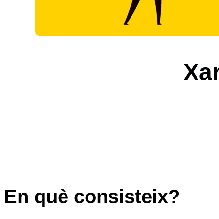
Xa
En què consisteix?