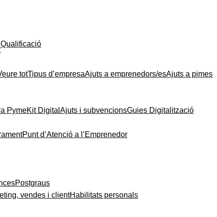
Qualificació
t
Veure tot
Tipus d’empresa
Ajuts a emprenedors/es
Ajuts a pimes
ra Pyme
Kit Digital
Ajuts i subvencions
Guies Digitalització
rament
Punt d’Atenció a l’Emprenedor
ances
Postgraus
ting, vendes i client
Habilitats personals