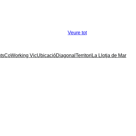
Veure tot
ts
CoWorking Vic
Ubicació
Diagonal
Territori
La Llotja de Mar