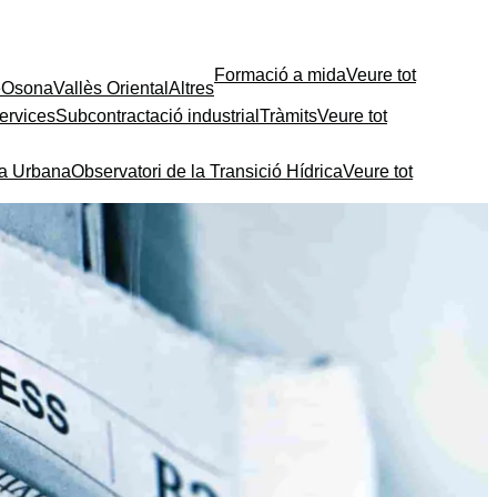
Formació a mida
Veure tot
e
Osona
Vallès Oriental
Altres
ervices
Subcontractació industrial
Tràmits
Veure tot
ia Urbana
Observatori de la Transició Hídrica
Veure tot