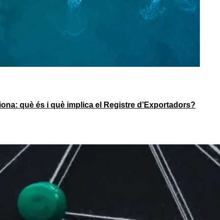
ciona: què és i què implica el Registre d’Exportadors?