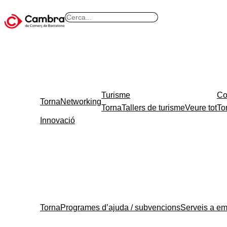
Vés
B
al
u
contingut
s
c
a
r
Turisme
Co
Torna
Networking
Torna
Tallers de turisme
Veure tot
To
Innovació
Torna
Programes d’ajuda / subvencions
Serveis a e