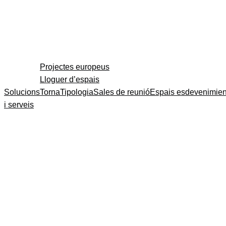
Projectes europeus
Lloguer d’espais
Solucions
Torna
Tipologia
Sales de reunió
Espais esdevenimien
i serveis