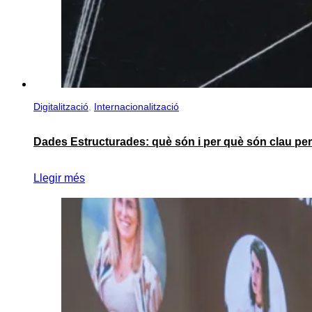
Digitalització
,
Internacionalització
Dades Estructurades: què són i per què són clau per a 
Llegir més