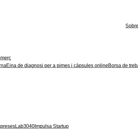
Sobr
merç
rna
Eina de diagnosi per a pimes i càpsules online
Borsa de treb
mpreses
Lab3040
Impulsa Startup