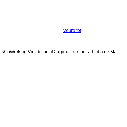
Veure tot
ts
CoWorking Vic
Ubicació
Diagonal
Territori
La Llotja de Mar