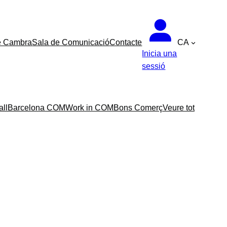
e Cambra
Sala de Comunicació
Contacte
CA
Inicia una
sessió
all
Barcelona COM
Work in COM
Bons Comerç
Veure tot