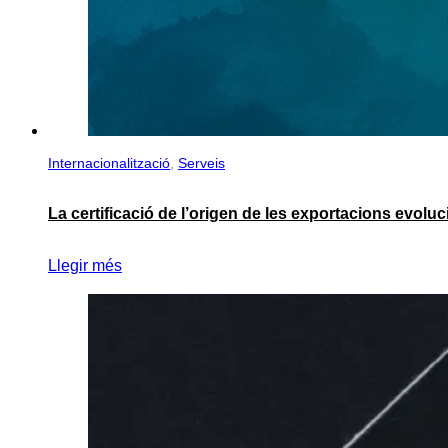
Internacionalització
,
Serveis
La certificació de l’origen de les exportacions evolu
Llegir més