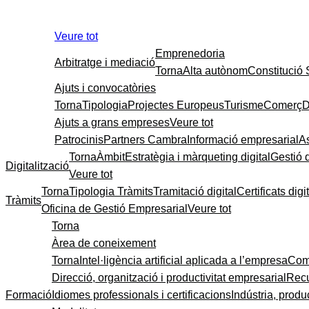
Veure tot
Emprenedoria
Arbitratge i mediació
Torna
Alta autònom
Constitució
Ajuts i convocatòries
Torna
Tipologia
Projectes Europeus
Turisme
Comerç
D
Ajuts a grans empreses
Veure tot
Patrocinis
Partners Cambra
Informació empresarial
A
Torna
Àmbit
Estratègia i màrqueting digital
Gestió 
Digitalització
Veure tot
Torna
Tipologia Tràmits
Tramitació digital
Certificats digi
Tràmits
Oficina de Gestió Empresarial
Veure tot
Torna
Àrea de coneixement
Torna
Intel·ligència artificial aplicada a l’empresa
Come
Direcció, organització i productivitat empresarial
Recu
Formació
Idiomes professionals i certificacions
Indústria, produc