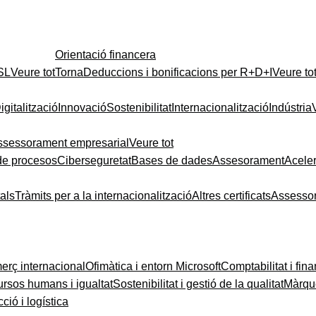
Orientació financera
 SL
Veure tot
Torna
Deduccions i bonificacions per R+D+I
Veure to
igitalització
Innovació
Sostenibilitat
Internacionalització
Indústria
ssessorament empresarial
Veure tot
de procesos
Ciberseguretat
Bases de dades
Assesorament
Acele
tals
Tràmits per a la internacionalització
Altres certificats
Assesso
rç internacional
Ofimàtica i entorn Microsoft
Comptabilitat i fin
rsos humans i igualtat
Sostenibilitat i gestió de la qualitat
Màrque
ció i logística