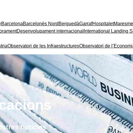
y
Barcelona
Barcelonès Nord
Berguedà
Garraf
Hospitalet
Maresm
orament
Desenvolupament internacional
International Landing S
tria
Observatori de les Infraestructures
Observatori de l’Econom
icacions
ostres notícies