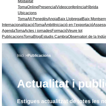
Modalitat
Torna
Online
Presencial
Videoconferència
Híbrida
Ubicacions
Torna
Alt Penedès
Anoia
Baix Llobregat
Baix Montsen
Internacionalització
Torna
Àmbit
Iniciació en l’exportació
Assess
Agenda
Torna
Actes i jornades
Formació
Veure tot
Publicacions
Torna
Blog
Estudis Cambra
Observatori de la Indús
>
Inici
Publicacions
Actualitat i publ
Estigues actualitzat de totes les n