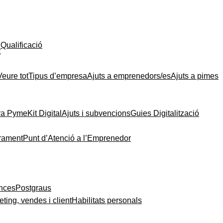
Qualificació
t
Veure tot
Tipus d’empresa
Ajuts a emprenedors/es
Ajuts a pimes
ra Pyme
Kit Digital
Ajuts i subvencions
Guies Digitalització
rament
Punt d’Atenció a l’Emprenedor
ances
Postgraus
ting, vendes i client
Habilitats personals