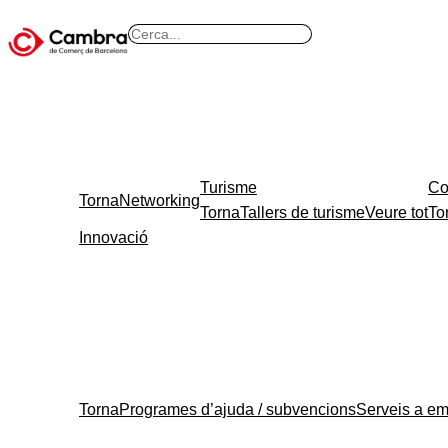
Vés
B
al
u
contingut
s
c
a
r
Turisme
Co
Torna
Networking
Torna
Tallers de turisme
Veure tot
To
Innovació
Torna
Programes d’ajuda / subvencions
Serveis a e