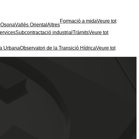
Formació a mida
Veure tot
e
Osona
Vallès Oriental
Altres
ervices
Subcontractació industrial
Tràmits
Veure tot
ia Urbana
Observatori de la Transició Hídrica
Veure tot