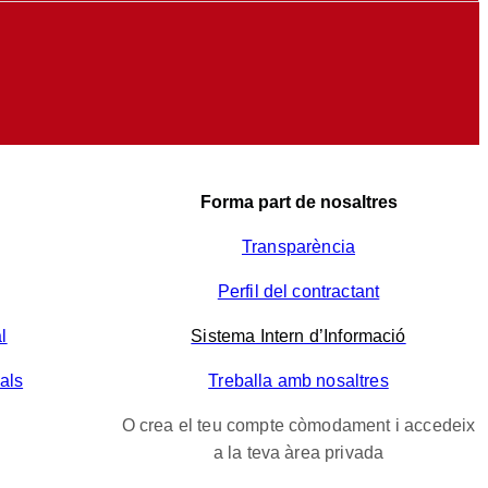
Forma part de nosaltres
Transparència
Perfil del contractant
l
Sistema Intern d’Informació
als
Treballa amb nosaltres
O crea el teu compte còmodament i accedeix
a la teva àrea privada