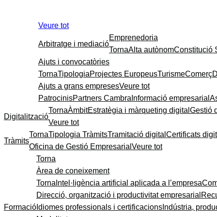
Veure tot
Emprenedoria
Arbitratge i mediació
Torna
Alta autònom
Constitució
Ajuts i convocatòries
Torna
Tipologia
Projectes Europeus
Turisme
Comerç
D
Ajuts a grans empreses
Veure tot
Patrocinis
Partners Cambra
Informació empresarial
A
Torna
Àmbit
Estratègia i màrqueting digital
Gestió 
Digitalització
Veure tot
Torna
Tipologia Tràmits
Tramitació digital
Certificats digi
Tràmits
Oficina de Gestió Empresarial
Veure tot
Torna
Àrea de coneixement
Torna
Intel·ligència artificial aplicada a l’empresa
Come
Direcció, organització i productivitat empresarial
Recu
Formació
Idiomes professionals i certificacions
Indústria, produc