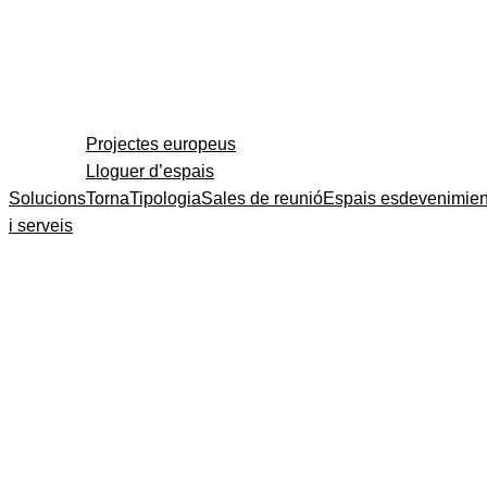
Projectes europeus
Lloguer d’espais
Solucions
Torna
Tipologia
Sales de reunió
Espais esdevenimien
i serveis