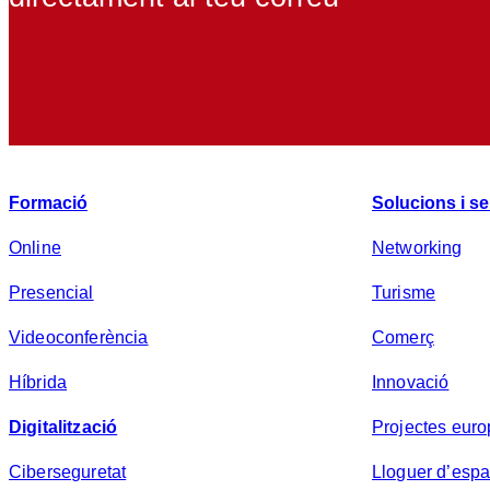
Formació
Solucions i se
Online
Networking
Presencial
Turisme
Videoconferència
Comerç
Híbrida
Innovació
Digitalització
Projectes eur
Ciberseguretat
Lloguer d’espa