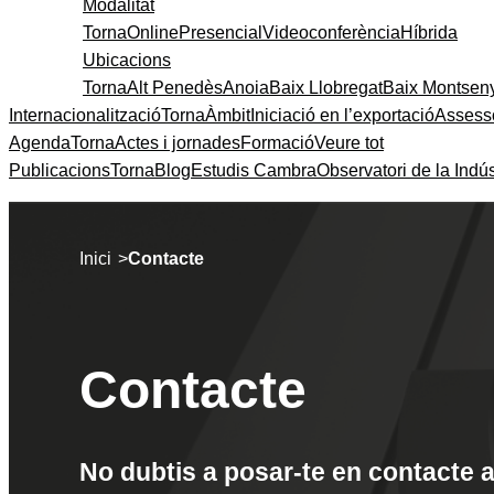
Modalitat
Torna
Online
Presencial
Videoconferència
Híbrida
Ubicacions
Torna
Alt Penedès
Anoia
Baix Llobregat
Baix Montsen
Internacionalització
Torna
Àmbit
Iniciació en l’exportació
Assess
Agenda
Torna
Actes i jornades
Formació
Veure tot
Publicacions
Torna
Blog
Estudis Cambra
Observatori de la Indús
>
Inici
Contacte
Contacte
No dubtis a posar-te en contacte 