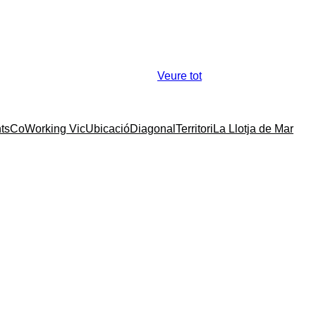
Veure tot
ts
CoWorking Vic
Ubicació
Diagonal
Territori
La Llotja de Mar