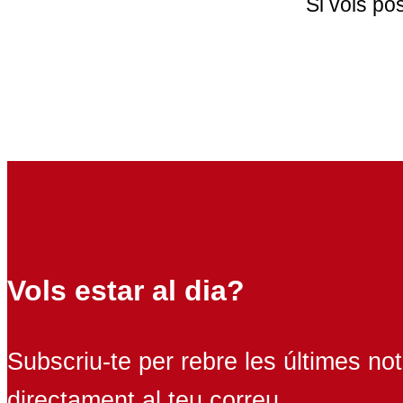
Si vols po
Vols estar al dia?
Subscriu-te per rebre les últimes not
directament al teu correu