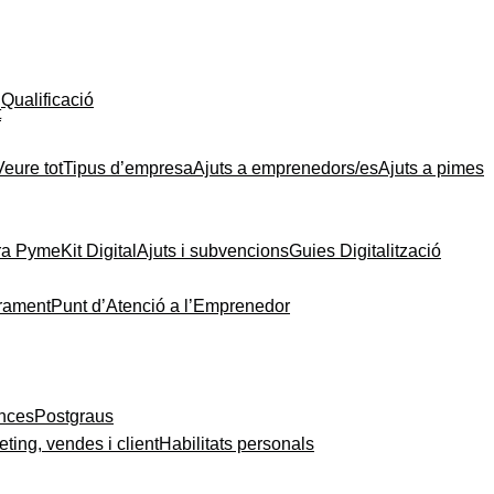
Qualificació
t
Veure tot
Tipus d’empresa
Ajuts a emprenedors/es
Ajuts a pimes
ra Pyme
Kit Digital
Ajuts i subvencions
Guies Digitalització
rament
Punt d’Atenció a l’Emprenedor
ances
Postgraus
ting, vendes i client
Habilitats personals