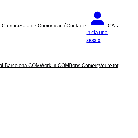
e Cambra
Sala de Comunicació
Contacte
CA
Inicia una
sessió
all
Barcelona COM
Work in COM
Bons Comerç
Veure tot