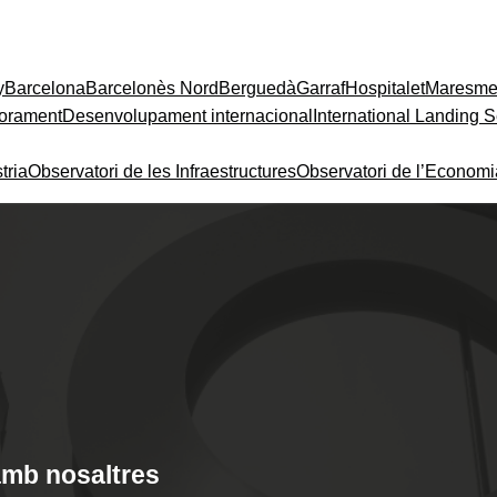
y
Barcelona
Barcelonès Nord
Berguedà
Garraf
Hospitalet
Maresm
orament
Desenvolupament internacional
International Landing S
tria
Observatori de les Infraestructures
Observatori de l’Econom
amb nosaltres