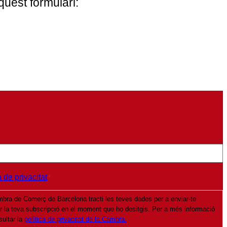
uest formulari:
a de privacitat
*
bra de Comerç de Barcelona tracti les teves dades per a enviar-te
ar la teva subscripció en el moment que ho desitgis. Per a més informació
sultar la
política de privacitat de la Cambra.