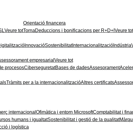
Orientació financera
 SL
Veure tot
Torna
Deduccions i bonificacions per R+D+I
Veure to
igitalització
Innovació
Sostenibilitat
Internacionalització
Indústria
ssessorament empresarial
Veure tot
de procesos
Ciberseguretat
Bases de dades
Assesorament
Acele
tals
Tràmits per a la internacionalització
Altres certificats
Assesso
rç internacional
Ofimàtica i entorn Microsoft
Comptabilitat i fin
rsos humans i igualtat
Sostenibilitat i gestió de la qualitat
Màrque
ció i logística