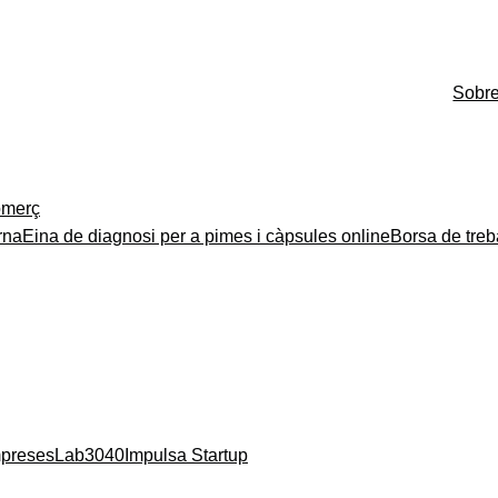
Sobr
merç
rna
Eina de diagnosi per a pimes i càpsules online
Borsa de treb
mpreses
Lab3040
Impulsa Startup