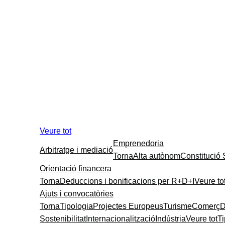
Veure tot
Emprenedoria
Arbitratge i mediació
Torna
Alta autònom
Constitució
Orientació financera
Torna
Deduccions i bonificacions per R+D+I
Veure to
Ajuts i convocatòries
Torna
Tipologia
Projectes Europeus
Turisme
Comerç
D
Sostenibilitat
Internacionalització
Indústria
Veure tot
T