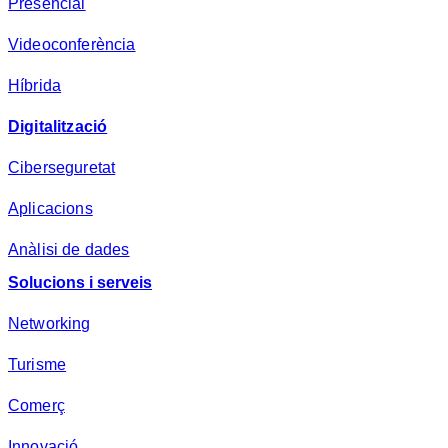
Presencial
a
*
Videoconferència
Híbrida
Digitalització
Ciberseguretat
Aplicacions
Anàlisi de dades
Solucions i serveis
Networking
Turisme
Comerç
Innovació