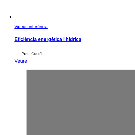
Videoconferència
Eficiència energètica i hídrica
Preu:
Gratuït
Veure