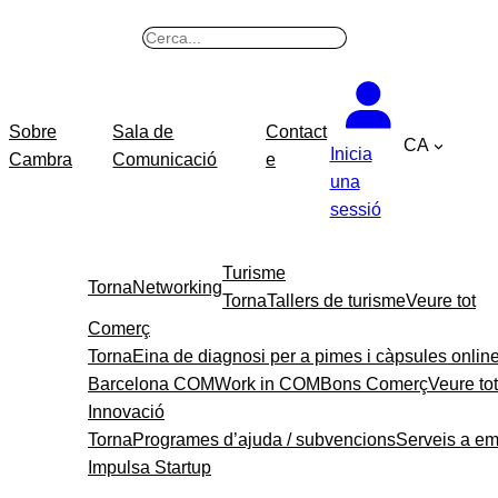
Vés
B
al
u
contingut
s
c
Sobre
Sala de
Contact
CA
a
Inicia
Cambra
Comunicació
e
r
una
sessió
Turisme
Torna
Networking
Torna
Tallers de turisme
Veure tot
Comerç
Torna
Eina de diagnosi per a pimes i càpsules onlin
Barcelona COM
Work in COM
Bons Comerç
Veure tot
Innovació
Torna
Programes d’ajuda / subvencions
Serveis a e
Impulsa Startup