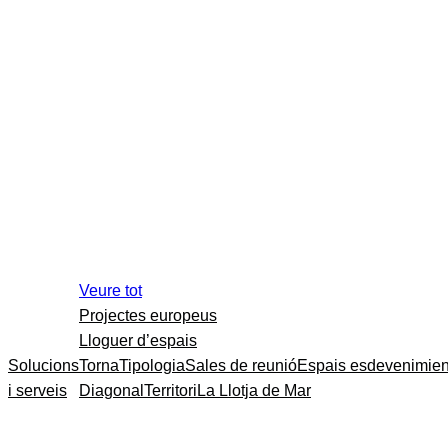
Veure tot
Projectes europeus
Lloguer d’espais
Solucions
Torna
Tipologia
Sales de reunió
Espais esdevenimien
i serveis
Diagonal
Territori
La Llotja de Mar