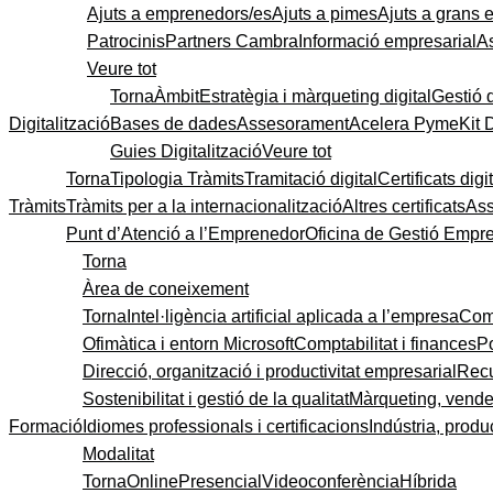
Ajuts a emprenedors/es
Ajuts a pimes
Ajuts a grans
Patrocinis
Partners Cambra
Informació empresarial
A
Veure tot
Torna
Àmbit
Estratègia i màrqueting digital
Gestió 
Digitalització
Bases de dades
Assesorament
Acelera Pyme
Kit 
Guies Digitalització
Veure tot
Torna
Tipologia Tràmits
Tramitació digital
Certificats digi
Tràmits
Tràmits per a la internacionalització
Altres certificats
As
Punt d’Atenció a l’Emprenedor
Oficina de Gestió Empre
Torna
Àrea de coneixement
Torna
Intel·ligència artificial aplicada a l’empresa
Come
Ofimàtica i entorn Microsoft
Comptabilitat i finances
P
Direcció, organització i productivitat empresarial
Recu
Sostenibilitat i gestió de la qualitat
Màrqueting, vendes
Formació
Idiomes professionals i certificacions
Indústria, produc
Modalitat
Torna
Online
Presencial
Videoconferència
Híbrida