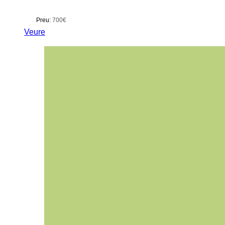
Preu:
700€
Veure