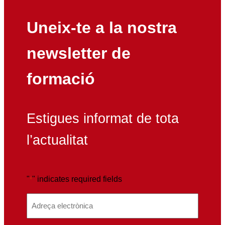
Uneix-te a la nostra
newsletter de
formació
Estigues informat de tota
l’actualitat
"
" indicates required fields
*
E
m
a