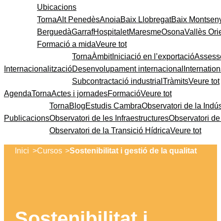
Ubicacions
Torna
Alt Penedès
Anoia
Baix Llobregat
Baix Montsen
Berguedà
Garraf
Hospitalet
Maresme
Osona
Vallès Ori
Formació a mida
Veure tot
Torna
Àmbit
Iniciació en l’exportació
Assess
Internacionalització
Desenvolupament internacional
Internatio
Subcontractació industrial
Tràmits
Veure tot
Agenda
Torna
Actes i jornades
Formació
Veure tot
Torna
Blog
Estudis Cambra
Observatori de la Indús
Publicacions
Observatori de les Infraestructures
Observatori d
Observatori de la Transició Hídrica
Veure tot
>
>
Inici
Cursos
Sostenibilitat i gestió de la qualitat
Sostenibilitat i