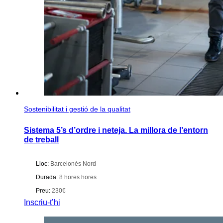
Sostenibilitat i gestió de la qualitat
Sistema 5’s d’ordre i neteja. La millora de l’entorn
de treball
Lloc:
Barcelonès Nord
Durada:
8 hores hores
Preu:
230€
Inscriu-t’hi