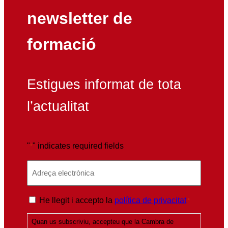
newsletter de
formació
Estigues informat de tota
l’actualitat
"
" indicates required fields
*
E
m
a
P
He llegit i accepto la
política de privacitat
*
i
o
l
Quan us subscriviu, accepteu que la Cambra de
l