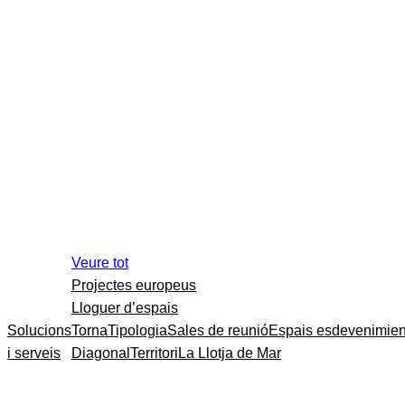
Veure tot
Projectes europeus
Lloguer d’espais
Solucions
Torna
Tipologia
Sales de reunió
Espais esdevenimien
i serveis
Diagonal
Territori
La Llotja de Mar