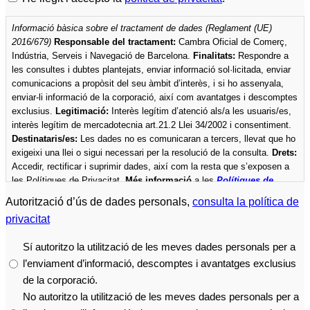
de
Informació bàsica sobre el tractament de dades (Reglament (UE)
privacitat
2016/679)
Responsable del tractament:
Cambra Oficial de Comerç,
*
Indústria, Serveis i Navegació de Barcelona.
Finalitats:
Respondre a
les consultes i dubtes plantejats, enviar informació sol·licitada, enviar
comunicacions a propòsit del seu àmbit d’interès, i si ho assenyala,
enviar-li informació de la corporació, així com avantatges i descomptes
exclusius.
Legitimació:
Interès legítim d’atenció als/a les usuaris/es,
interès legítim de mercadotecnia art.21.2 Llei 34/2002 i consentiment.
Destinataris/es:
Les dades no es comunicaran a tercers, llevat que ho
exigeixi una llei o sigui necessari per la resolució de la consulta.
Drets:
Accedir, rectificar i suprimir dades, així com la resta que s’exposen a
les Polítiques de Privacitat.
Més informació
a les
Polítiques de
privacitat
de la Cambra.
Autorització d’ús de dades personals,
consulta la política de
privacitat
Sí autoritzo la utilització de les meves dades personals per a
l’enviament d’informació, descomptes i avantatges exclusius
de la corporació.
No autoritzo la utilització de les meves dades personals per a