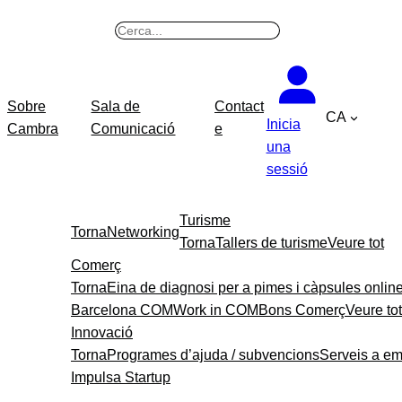
B
u
s
c
Sobre
Sala de
Contact
CA
a
Inicia
Cambra
Comunicació
e
r
una
sessió
Turisme
Torna
Networking
Torna
Tallers de turisme
Veure tot
Comerç
Torna
Eina de diagnosi per a pimes i càpsules onlin
Barcelona COM
Work in COM
Bons Comerç
Veure tot
Innovació
Torna
Programes d’ajuda / subvencions
Serveis a e
Impulsa Startup