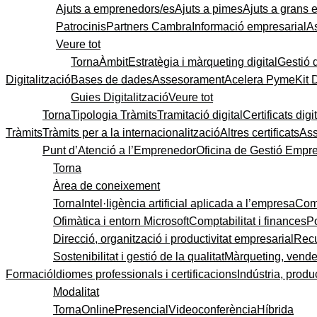
Ajuts a emprenedors/es
Ajuts a pimes
Ajuts a grans
Patrocinis
Partners Cambra
Informació empresarial
A
Veure tot
Torna
Àmbit
Estratègia i màrqueting digital
Gestió 
Digitalització
Bases de dades
Assesorament
Acelera Pyme
Kit 
Guies Digitalització
Veure tot
Torna
Tipologia Tràmits
Tramitació digital
Certificats digi
Tràmits
Tràmits per a la internacionalització
Altres certificats
As
Punt d’Atenció a l’Emprenedor
Oficina de Gestió Empre
Torna
Àrea de coneixement
Torna
Intel·ligència artificial aplicada a l’empresa
Come
Ofimàtica i entorn Microsoft
Comptabilitat i finances
P
Direcció, organització i productivitat empresarial
Recu
Sostenibilitat i gestió de la qualitat
Màrqueting, vendes
Formació
Idiomes professionals i certificacions
Indústria, produc
Modalitat
Torna
Online
Presencial
Videoconferència
Híbrida