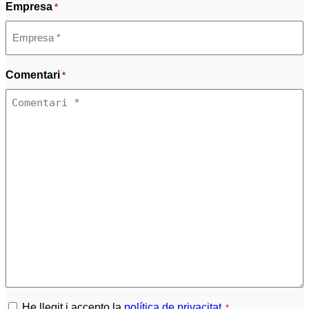
Empresa
*
Comentari
*
Política
He llegit i accepto la
política de privacitat
.
*