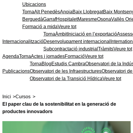
Ubicacions
Torna
Alt Penedès
Anoia
Baix Llobregat
Baix Montsen
Berguedà
Garraf
Hospitalet
Maresme
Osona
Vallès Ori
Formació a mida
Veure tot
Torna
Àmbit
Iniciació en l’exportació
Assess
Internacionalització
Desenvolupament internacional
Internatio
Subcontractació industrial
Tràmits
Veure tot
Agenda
Torna
Actes i jornades
Formació
Veure tot
Torna
Blog
Estudis Cambra
Observatori de la Indús
Publicacions
Observatori de les Infraestructures
Observatori d
Observatori de la Transició Hídrica
Veure tot
>
>
Inici
Cursos
El paper clau de la sostenibilitat en la generació de
productes innovadors