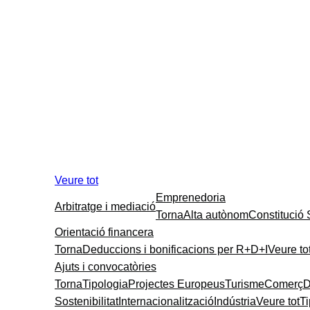
Veure tot
Emprenedoria
Arbitratge i mediació
Torna
Alta autònom
Constitució
Orientació financera
Torna
Deduccions i bonificacions per R+D+I
Veure to
Ajuts i convocatòries
Torna
Tipologia
Projectes Europeus
Turisme
Comerç
D
Sostenibilitat
Internacionalització
Indústria
Veure tot
T