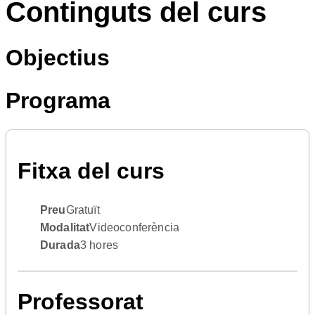
Continguts del curs
Objectius
Programa
Fitxa del curs
Preu
Gratuït
Modalitat
Videoconferència
Durada
3 hores
Professorat