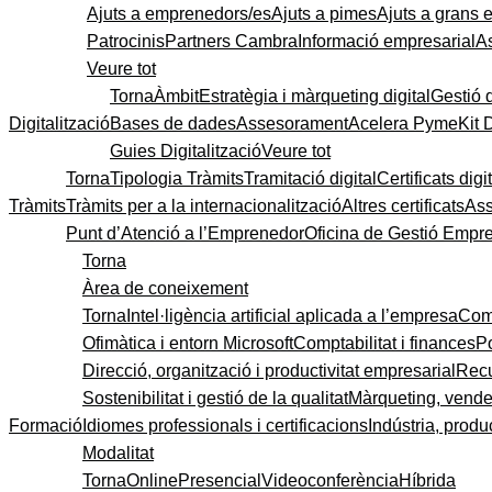
Ajuts a emprenedors/es
Ajuts a pimes
Ajuts a grans
Patrocinis
Partners Cambra
Informació empresarial
A
Veure tot
Torna
Àmbit
Estratègia i màrqueting digital
Gestió 
Digitalització
Bases de dades
Assesorament
Acelera Pyme
Kit 
Guies Digitalització
Veure tot
Torna
Tipologia Tràmits
Tramitació digital
Certificats digi
Tràmits
Tràmits per a la internacionalització
Altres certificats
As
Punt d’Atenció a l’Emprenedor
Oficina de Gestió Empre
Torna
Àrea de coneixement
Torna
Intel·ligència artificial aplicada a l’empresa
Come
Ofimàtica i entorn Microsoft
Comptabilitat i finances
P
Direcció, organització i productivitat empresarial
Recu
Sostenibilitat i gestió de la qualitat
Màrqueting, vendes
Formació
Idiomes professionals i certificacions
Indústria, produc
Modalitat
Torna
Online
Presencial
Videoconferència
Híbrida