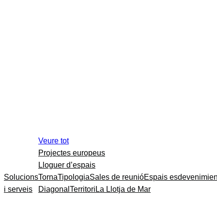
Veure tot
Projectes europeus
Lloguer d’espais
Solucions
Torna
Tipologia
Sales de reunió
Espais esdevenimien
i serveis
Diagonal
Territori
La Llotja de Mar