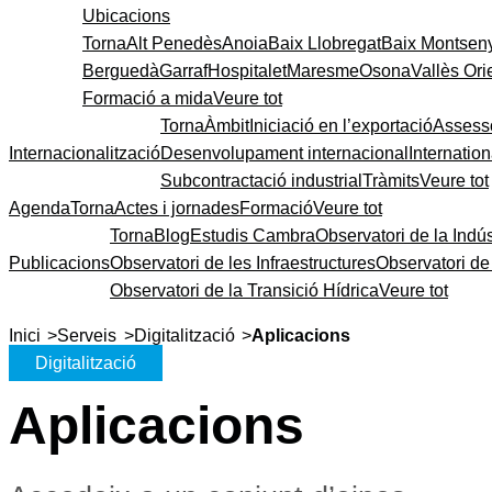
Ubicacions
Torna
Alt Penedès
Anoia
Baix Llobregat
Baix Montsen
Berguedà
Garraf
Hospitalet
Maresme
Osona
Vallès Ori
Formació a mida
Veure tot
Torna
Àmbit
Iniciació en l’exportació
Assess
Internacionalització
Desenvolupament internacional
Internatio
Subcontractació industrial
Tràmits
Veure tot
Agenda
Torna
Actes i jornades
Formació
Veure tot
Torna
Blog
Estudis Cambra
Observatori de la Indús
Publicacions
Observatori de les Infraestructures
Observatori d
Observatori de la Transició Hídrica
Veure tot
>
>
>
Inici
Serveis
Digitalització
Aplicacions
Digitalització
Aplicacions