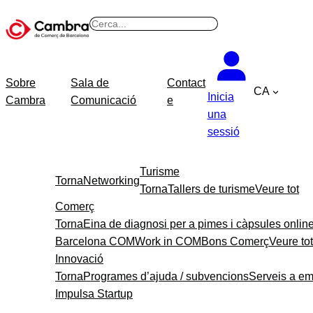
Vés
B
al
u
contingut
s
c
Sobre
Sala de
Contact
CA
a
Inicia
Cambra
Comunicació
e
r
una
sessió
Turisme
Torna
Networking
Torna
Tallers de turisme
Veure tot
Comerç
Torna
Eina de diagnosi per a pimes i càpsules onlin
Barcelona COM
Work in COM
Bons Comerç
Veure tot
Innovació
Torna
Programes d’ajuda / subvencions
Serveis a e
Impulsa Startup