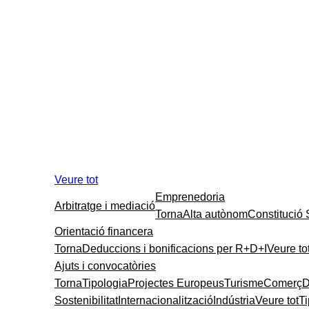
Veure tot
Emprenedoria
Arbitratge i mediació
Torna
Alta autònom
Constitució
Orientació financera
Torna
Deduccions i bonificacions per R+D+I
Veure to
Ajuts i convocatòries
Torna
Tipologia
Projectes Europeus
Turisme
Comerç
D
Sostenibilitat
Internacionalització
Indústria
Veure tot
T