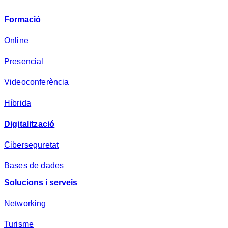
i
v
Formació
a
d
Online
e
Presencial
s
a
Videoconferència
*
Híbrida
Digitalització
Ciberseguretat
Bases de dades
Solucions i serveis
Networking
Turisme