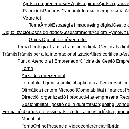
Ajuts a emprenedors/es
Ajuts a pimes
Ajuts a grans
Patrocinis
Partners Cambra
Informació empresarial
A
Veure tot
Torna
Àmbit
Estratègia i màrqueting digital
Gestió 
Digitalització
Bases de dades
Assesorament
Acelera Pyme
Kit 
Guies Digitalització
Veure tot
Torna
Tipologia Tràmits
Tramitació digital
Certificats digi
Tràmits
Tràmits per a la internacionalització
Altres certificats
As
Punt d’Atenció a l’Emprenedor
Oficina de Gestió Empre
Torna
Àrea de coneixement
Torna
Intel·ligència artificial aplicada a l’empresa
Come
Ofimàtica i entorn Microsoft
Comptabilitat i finances
P
Direcció, organització i productivitat empresarial
Recu
Sostenibilitat i gestió de la qualitat
Màrqueting, vendes
Formació
Idiomes professionals i certificacions
Indústria, produc
Modalitat
Torna
Online
Presencial
Videoconferència
Híbrida