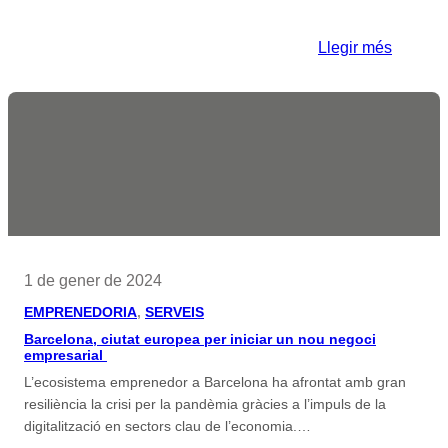
:
Llegir més
Del
discurs
a
la
realitat:
reflexio
sobre
innovac
des
1 de gener de 2024
del
EMPRENEDORIA
, 
SERVEIS
món
Barcelona, ciutat europea per iniciar un nou negoci
corpora
empresarial
L’ecosistema emprenedor a Barcelona ha afrontat amb gran
resiliència la crisi per la pandèmia gràcies a l’impuls de la
digitalització en sectors clau de l’economia.…