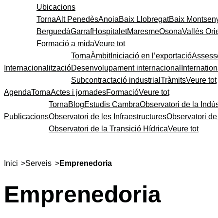
Ubicacions
Torna
Alt Penedès
Anoia
Baix Llobregat
Baix Montsen
Berguedà
Garraf
Hospitalet
Maresme
Osona
Vallès Ori
Formació a mida
Veure tot
Torna
Àmbit
Iniciació en l’exportació
Assess
Internacionalització
Desenvolupament internacional
Internatio
Subcontractació industrial
Tràmits
Veure tot
Agenda
Torna
Actes i jornades
Formació
Veure tot
Torna
Blog
Estudis Cambra
Observatori de la Indús
Publicacions
Observatori de les Infraestructures
Observatori d
Observatori de la Transició Hídrica
Veure tot
>
>
Inici
Serveis
Emprenedoria
Emprenedoria