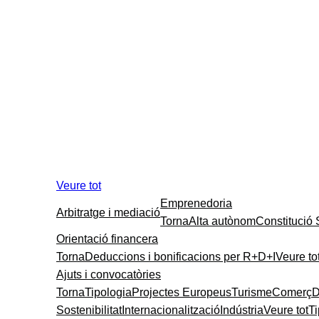
Veure tot
Emprenedoria
Arbitratge i mediació
Torna
Alta autònom
Constitució
Orientació financera
Torna
Deduccions i bonificacions per R+D+I
Veure to
Ajuts i convocatòries
Torna
Tipologia
Projectes Europeus
Turisme
Comerç
D
Sostenibilitat
Internacionalització
Indústria
Veure tot
T