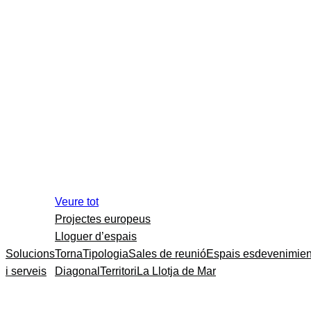
Veure tot
Projectes europeus
Lloguer d’espais
Solucions
Torna
Tipologia
Sales de reunió
Espais esdevenimien
i serveis
Diagonal
Territori
La Llotja de Mar