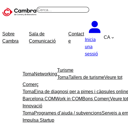
B
u
s
c
Sobre
Sala de
Contact
CA
a
Inicia
Cambra
Comunicació
e
r
una
sessió
Turisme
Torna
Networking
Torna
Tallers de turisme
Veure tot
Comerç
Torna
Eina de diagnosi per a pimes i càpsules onlin
Barcelona COM
Work in COM
Bons Comerç
Veure tot
Innovació
Torna
Programes d’ajuda / subvencions
Serveis a e
Impulsa Startup