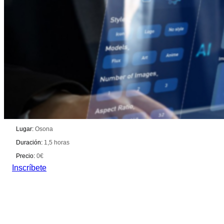
Formación
IA aplicada per a directius: agilitat, productivitat i
competitivitat
De 09/09/2026 a 09/09/2026
Lugar:
Osona
Duración:
1,5 horas
Precio:
0€
Inscríbete