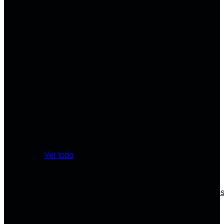
Ver todo
Proyectos europeos
Alquiler de espacios
Soluciones
Ir atrás
Tipología
Salas de reunión
Espacios evento
y servicios
Diagonal
Territorio
La Llotja de Mar