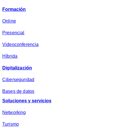
v
Formación
a
c
Online
i
Presencial
d
a
Videoconferencia
d
*
Híbrida
Digitalización
Ciberseguridad
Bases de datos
Soluciones y servicios
Networking
Turismo