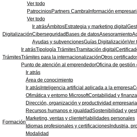
Ver todo
Patrocinios
Partners Cambra
Información empresari
Ver todo
Ir atrás
Ámbitos
Estrategia y marketing digital
Gest
Digitalización
Ciberseguridad
Bases de datos
Asesoramiento
A
Ayudas y subvenciones
Guías Digitalización
Ver 
Ir atrás
Tipología Trámites
Tramitación digital
Certificad
Trámites
Trámites para la internacionalización
Otros certificado
Punto de atención al emprendedor
Oficina de gestión
Ir atrás
Área de conocimiento
Ir atrás
Inteligencia artificial aplicada a la empresa
C
Ofimática y entorno Microsoft
Contabilidad y finanz
Dirección, organización y productividad empresaria
Recursos humanos e igualdad
Sostenibilidad y gest
Marketing, ventas y cliente
Habilidades personales
Formación
Idiomas profesionales y certificaciones
Industria, pr
Modalidad