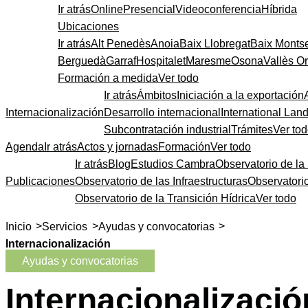
Ir atrás
Online
Presencial
Videoconferencia
Híbrida
Ubicaciones
Ir atrás
Alt Penedès
Anoia
Baix Llobregat
Baix Monts
Berguedà
Garraf
Hospitalet
Maresme
Osona
Vallès Or
Formación a medida
Ver todo
Ir atrás
Ámbitos
Iniciación a la exportación
Internacionalización
Desarrollo internacional
International Lan
Subcontratación industrial
Trámites
Ver to
Agenda
Ir atrás
Actos y jornadas
Formación
Ver todo
Ir atrás
Blog
Estudios Cambra
Observatorio de la 
Publicaciones
Observatorio de las Infraestructuras
Observatori
Observatorio de la Transición Hídrica
Ver todo
>
>
>
Inicio
Servicios
Ayudas y convocatorias
Internacionalización
Ayudas y convocatorias
Internacionalizació