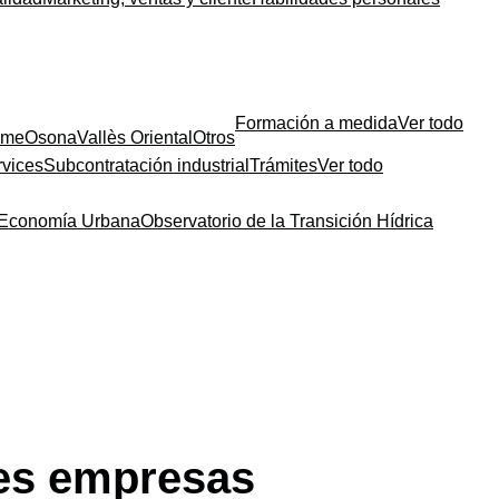
Formación a medida
Ver todo
sme
Osona
Vallès Oriental
Otros
rvices
Subcontratación industrial
Trámites
Ver todo
a Economía Urbana
Observatorio de la Transición Hídrica
es empresas