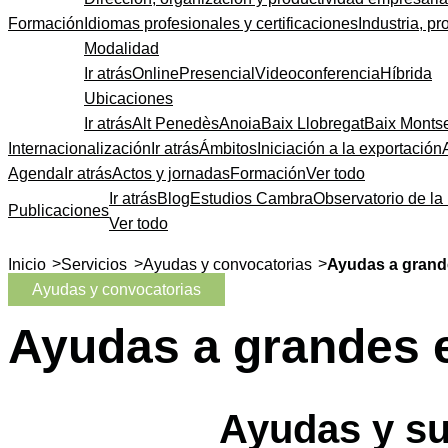
Formación
Idiomas profesionales y certificaciones
Industria, pr
Modalidad
Ir atrás
Online
Presencial
Videoconferencia
Híbrida
Ubicaciones
Ir atrás
Alt Penedès
Anoia
Baix Llobregat
Baix Monts
Internacionalización
Ir atrás
Ámbitos
Iniciación a la exportación
Agenda
Ir atrás
Actos y jornadas
Formación
Ver todo
Ir atrás
Blog
Estudios Cambra
Observatorio de la 
Publicaciones
Ver todo
>
>
>
Inicio
Servicios
Ayudas y convocatorias
Ayudas a gran
Ayudas y convocatorias
Ayudas a grandes
Ayudas y s