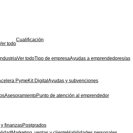
Cualificación
Ver todo
Industria
Ver todo
Tipo de empresa
Ayudas a emprendedores/as
Acelera Pyme
Kit Digital
Ayudas y subvenciones
dos
Asesoramiento
Punto de atención al emprendedor
 y finanzas
Postgrados
alidad
Marketing, ventas y cliente
Habilidades personales