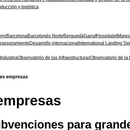
oducción y logística
eny
Barcelona
Barcelonès Norte
Berguedà
Garraf
Hospitalet
Mare
Asesoramiento
Desarrollo internacional
International Landing Se
Industria
Observatorio de las Infraestructuras
Observatorio de l
des empresas
 empresas
ubvenciones para grand