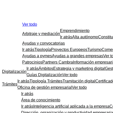
Ver todo
Emprendimiento
Arbitraje y mediación
Ir atrás
Alta autónomo
Constit
Ayudas y convocatorias
Ir atrás
Tipología
Proyectos Europeos
Turismo
Comer
Ayudas a pymes
Ayudas a grandes empresas
Ver t
Patrocinios
Partners Cambra
Información empresari
Ir atrás
Ámbitos
Estrategia y marketing digital
Gest
Digitalización
Guías Digitalización
Ver todo
Ir atrás
Tipología Trámites
Tramitación digital
Certificad
Trámites
Oficina de gestión empresarial
Ver todo
Ir atrás
Área de conocimiento
Ir atrás
Inteligencia artificial aplicada a la empresa
C
Dirección, organización y productividad empresaria