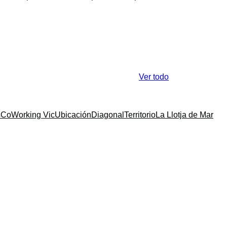
Ver todo
s
CoWorking Vic
Ubicación
Diagonal
Territorio
La Llotja de Mar