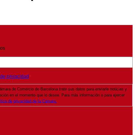
ios
 de privacidad
*
ámara de Comercio de Barcelona trate sus datos para enviarle noticias y
pción en el momento que lo desee. Para más información o para ejercer
ítica de privacidad de la Cámara.