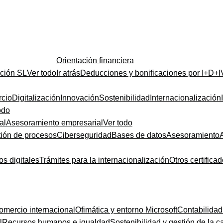
Orientación financiera
ución SL
Ver todo
Ir atrás
Deducciones y bonificaciones por I+D+I
cio
Digitalización
Innovación
Sostenibilidad
Internacionalización
odo
al
Asesoramiento empresarial
Ver todo
ión de procesos
Ciberseguridad
Bases de datos
Asesoramiento
os digitales
Trámites para la internacionalización
Otros certifica
omercio internacional
Ofimática y entorno Microsoft
Contabilidad
l
Recursos humanos e igualdad
Sostenibilidad y gestión de la c