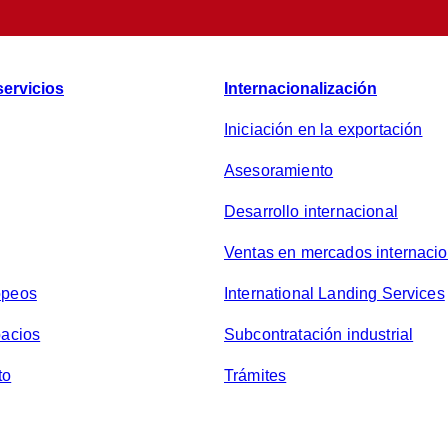
d
e
p
r
servicios
Internacionalización
i
v
Iniciación en la exportación
a
Asesoramiento
c
i
Desarrollo internacional
d
Ventas en mercados internaci
a
d
opeos
International Landing Services
*
pacios
Subcontratación industrial
to
Trámites