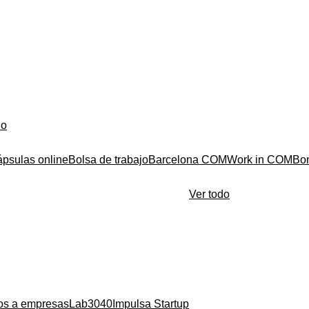
do
ápsulas online
Bolsa de trabajo
Barcelona COM
Work in COM
Bo
Ver todo
ios a empresas
Lab3040
Impulsa Startup