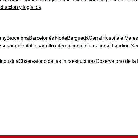
oducción y logística
eny
Barcelona
Barcelonès Norte
Berguedà
Garraf
Hospitalet
Mare
Asesoramiento
Desarrollo internacional
International Landing Se
Industria
Observatorio de las Infraestructuras
Observatorio de l