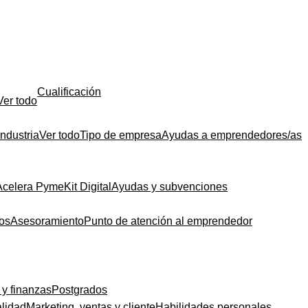
Cualificación
Ver todo
Industria
Ver todo
Tipo de empresa
Ayudas a emprendedores/as
Acelera Pyme
Kit Digital
Ayudas y subvenciones
dos
Asesoramiento
Punto de atención al emprendedor
 y finanzas
Postgrados
alidad
Marketing, ventas y cliente
Habilidades personales