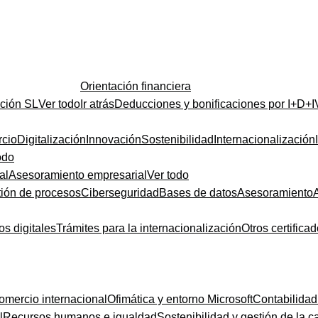
Orientación financiera
ución SL
Ver todo
Ir atrás
Deducciones y bonificaciones por I+D+I
cio
Digitalización
Innovación
Sostenibilidad
Internacionalización
odo
al
Asesoramiento empresarial
Ver todo
ión de procesos
Ciberseguridad
Bases de datos
Asesoramiento
os digitales
Trámites para la internacionalización
Otros certifica
omercio internacional
Ofimática y entorno Microsoft
Contabilidad
l
Recursos humanos e igualdad
Sostenibilidad y gestión de la c