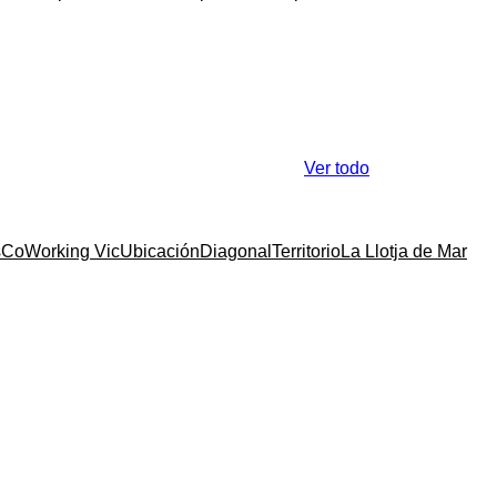
Ver todo
s
CoWorking Vic
Ubicación
Diagonal
Territorio
La Llotja de Mar