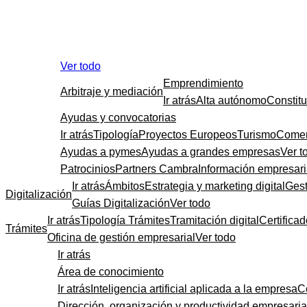
Ver todo
Emprendimiento
Arbitraje y mediación
Ir atrás
Alta autónomo
Constit
Ayudas y convocatorias
Ir atrás
Tipología
Proyectos Europeos
Turismo
Comer
Ayudas a pymes
Ayudas a grandes empresas
Ver t
Patrocinios
Partners Cambra
Información empresari
Ir atrás
Ámbitos
Estrategia y marketing digital
Gest
Digitalización
Guías Digitalización
Ver todo
Ir atrás
Tipología Trámites
Tramitación digital
Certificad
Trámites
Oficina de gestión empresarial
Ver todo
Ir atrás
Área de conocimiento
Ir atrás
Inteligencia artificial aplicada a la empresa
C
Dirección, organización y productividad empresaria