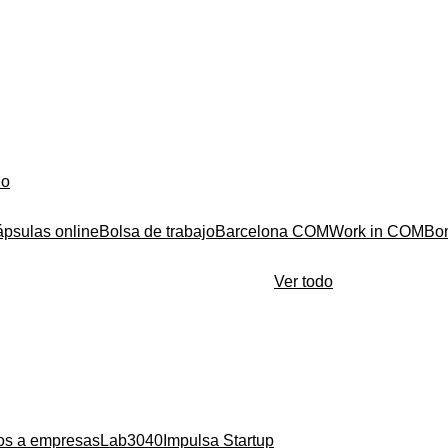
do
ápsulas online
Bolsa de trabajo
Barcelona COM
Work in COM
Bo
Ver todo
ios a empresas
Lab3040
Impulsa Startup