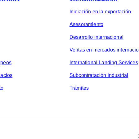
i
v
Iniciación en la exportación
a
Asesoramiento
c
i
Desarrollo internacional
d
Ventas en mercados internaci
a
d
opeos
International Landing Services
*
pacios
Subcontratación industrial
to
Trámites