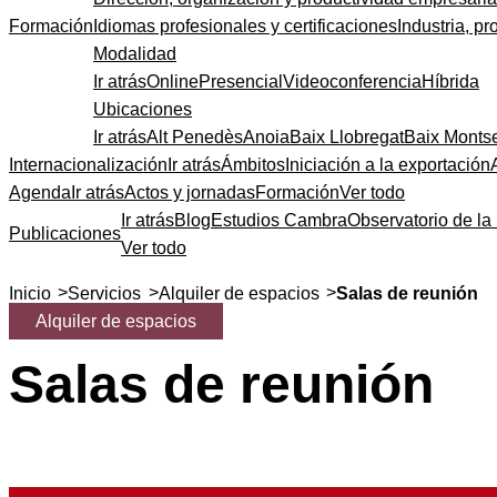
Formación
Idiomas profesionales y certificaciones
Industria, pr
Modalidad
Ir atrás
Online
Presencial
Videoconferencia
Híbrida
Ubicaciones
Ir atrás
Alt Penedès
Anoia
Baix Llobregat
Baix Monts
Internacionalización
Ir atrás
Ámbitos
Iniciación a la exportación
Agenda
Ir atrás
Actos y jornadas
Formación
Ver todo
Ir atrás
Blog
Estudios Cambra
Observatorio de la 
Publicaciones
Ver todo
>
>
>
Inicio
Servicios
Alquiler de espacios
Salas de reunión
Alquiler de espacios
Salas de reunión