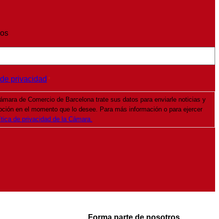
ios
 de privacidad
*
ámara de Comercio de Barcelona trate sus datos para enviarle noticias y
pción en el momento que lo desee. Para más información o para ejercer
ítica de privacidad de la Cámara.
Forma parte de nosotros