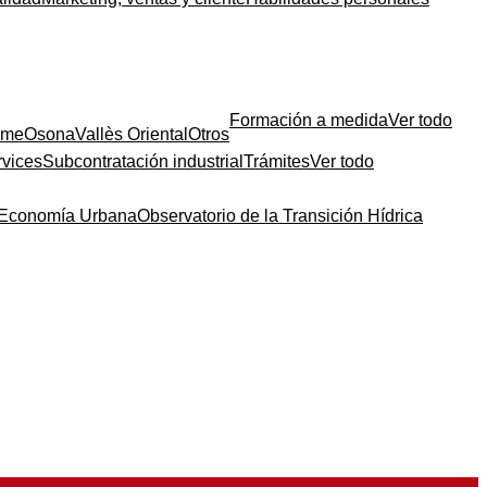
Formación a medida
Ver todo
sme
Osona
Vallès Oriental
Otros
rvices
Subcontratación industrial
Trámites
Ver todo
a Economía Urbana
Observatorio de la Transición Hídrica