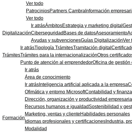
Ver todo
Patrocinios
Partners Cambra
Información empresari
Ver todo
Ir atrás
Ámbitos
Estrategia y marketing digital
Gest
Digitalización
Ciberseguridad
Bases de datos
Asesoramiento
A
Ayudas y subvenciones
Guías Digitalización
Ver 
Ir atrás
Tipología Trámites
Tramitación digital
Certificad
Trámites
Trámites para la internacionalización
Otros certificado
Punto de atención al emprendedor
Oficina de gestión
Ir atrás
Área de conocimiento
Ir atrás
Inteligencia artificial aplicada a la empresa
C
Ofimática y entorno Microsoft
Contabilidad y finanz
Dirección, organización y productividad empresaria
Recursos humanos e igualdad
Sostenibilidad y gest
Marketing, ventas y cliente
Habilidades personales
Formación
Idiomas profesionales y certificaciones
Industria, pr
Modalidad