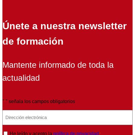
Únete a nuestra newsletter
de formación
Mantente informado de toda la
actualidad
"
" señala los campos obligatorios
*
E
m
a
P
He leído y acepto la
política de privacidad
*