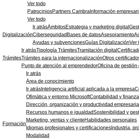
Ver todo
Patrocinios
Partners Cambra
Información empresari
Ver todo
Ir atrás
Ámbitos
Estrategia y marketing digital
Gest
Digitalización
Ciberseguridad
Bases de datos
Asesoramiento
A
Ayudas y subvenciones
Guías Digitalización
Ver 
Ir atrás
Tipología Trámites
Tramitación digital
Certificad
Trámites
Trámites para la internacionalización
Otros certificado
Punto de atención al emprendedor
Oficina de gestión
Ir atrás
Área de conocimiento
Ir atrás
Inteligencia artificial aplicada a la empresa
C
Ofimática y entorno Microsoft
Contabilidad y finanz
Dirección, organización y productividad empresaria
Recursos humanos e igualdad
Sostenibilidad y gest
Marketing, ventas y cliente
Habilidades personales
Formación
Idiomas profesionales y certificaciones
Industria, pr
Modalidad