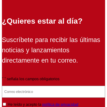
¿Quieres estar al día?
Suscríbete para recibir las últimas
noticias y lanzamientos
directamente en tu correo.
"
" señala los campos obligatorios
*
E
m
a
P
He leído y acepto la
política de privacidad
*
i