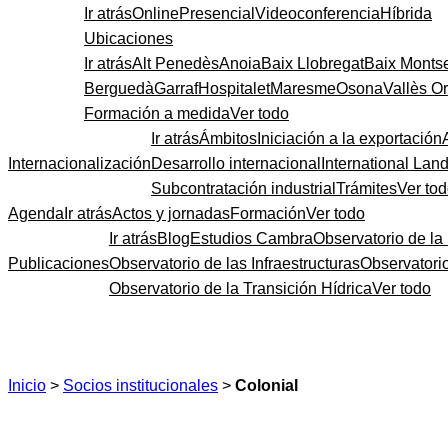
Ir atrás
Online
Presencial
Videoconferencia
Híbrida
Ubicaciones
Ir atrás
Alt Penedès
Anoia
Baix Llobregat
Baix Monts
Berguedà
Garraf
Hospitalet
Maresme
Osona
Vallès Or
Formación a medida
Ver todo
Ir atrás
Ámbitos
Iniciación a la exportación
Internacionalización
Desarrollo internacional
International Lan
Subcontratación industrial
Trámites
Ver to
Agenda
Ir atrás
Actos y jornadas
Formación
Ver todo
Ir atrás
Blog
Estudios Cambra
Observatorio de la 
Publicaciones
Observatorio de las Infraestructuras
Observatori
Observatorio de la Transición Hídrica
Ver todo
Inicio
>
Socios institucionales
>
Colonial