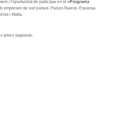
nt i l’oportunitat de participar en el
«Programa
 amb empreses de vuit països: Països Baixos, Espanya
ònia i Malta.
es àrees següents: