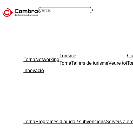
B
u
s
c
a
r
Turisme
Co
Torna
Networking
Torna
Tallers de turisme
Veure tot
To
Innovació
Torna
Programes d’ajuda / subvencions
Serveis a e