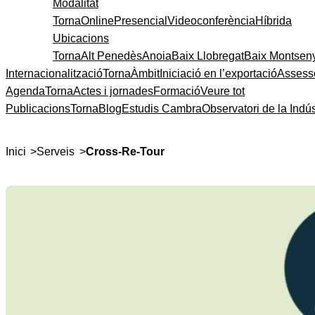
Modalitat
Torna
Online
Presencial
Videoconferència
Híbrida
Ubicacions
Torna
Alt Penedès
Anoia
Baix Llobregat
Baix Montsen
Internacionalització
Torna
Àmbit
Iniciació en l’exportació
Assess
Agenda
Torna
Actes i jornades
Formació
Veure tot
Publicacions
Torna
Blog
Estudis Cambra
Observatori de la Indús
>
>
Inici
Serveis
Cross-Re-Tour