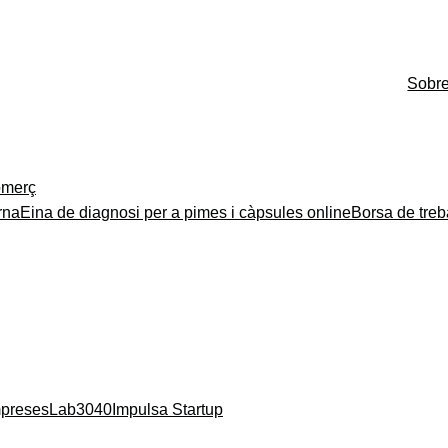
Sobr
merç
rna
Eina de diagnosi per a pimes i càpsules online
Borsa de treb
mpreses
Lab3040
Impulsa Startup