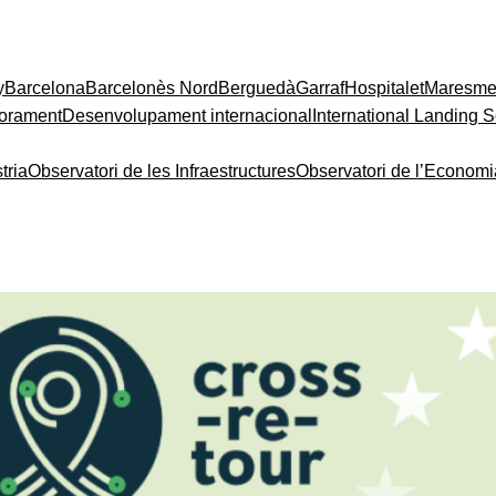
y
Barcelona
Barcelonès Nord
Berguedà
Garraf
Hospitalet
Maresm
orament
Desenvolupament internacional
International Landing S
tria
Observatori de les Infraestructures
Observatori de l’Econom