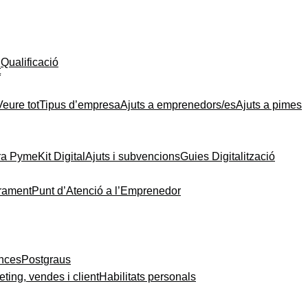
Qualificació
t
Veure tot
Tipus d’empresa
Ajuts a emprenedors/es
Ajuts a pimes
ra Pyme
Kit Digital
Ajuts i subvencions
Guies Digitalització
rament
Punt d’Atenció a l’Emprenedor
ances
Postgraus
ting, vendes i client
Habilitats personals