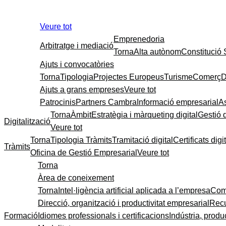
Veure tot
Emprenedoria
Arbitratge i mediació
Torna
Alta autònom
Constitució
Ajuts i convocatòries
Torna
Tipologia
Projectes Europeus
Turisme
Comerç
D
Ajuts a grans empreses
Veure tot
Patrocinis
Partners Cambra
Informació empresarial
A
Torna
Àmbit
Estratègia i màrqueting digital
Gestió 
Digitalització
Veure tot
Torna
Tipologia Tràmits
Tramitació digital
Certificats digi
Tràmits
Oficina de Gestió Empresarial
Veure tot
Torna
Àrea de coneixement
Torna
Intel·ligència artificial aplicada a l’empresa
Come
Direcció, organització i productivitat empresarial
Recu
Formació
Idiomes professionals i certificacions
Indústria, produc