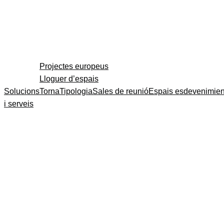
Projectes europeus
Lloguer d’espais
Solucions
Torna
Tipologia
Sales de reunió
Espais esdevenimien
i serveis