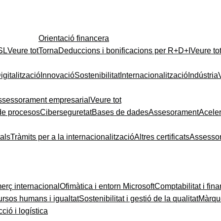
Orientació financera
 SL
Veure tot
Torna
Deduccions i bonificacions per R+D+I
Veure to
igitalització
Innovació
Sostenibilitat
Internacionalització
Indústria
ssessorament empresarial
Veure tot
de procesos
Ciberseguretat
Bases de dades
Assesorament
Acele
tals
Tràmits per a la internacionalització
Altres certificats
Assesso
rç internacional
Ofimàtica i entorn Microsoft
Comptabilitat i fin
rsos humans i igualtat
Sostenibilitat i gestió de la qualitat
Màrque
ció i logística