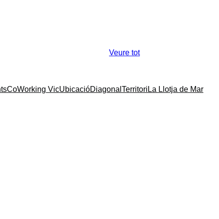
Veure tot
ts
CoWorking Vic
Ubicació
Diagonal
Territori
La Llotja de Mar