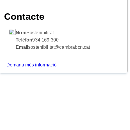
Contacte
Nom
Sostenibilitat
Telèfon
934 169 300
Email
sostenibilitat@cambrabcn.cat
Demana més informació