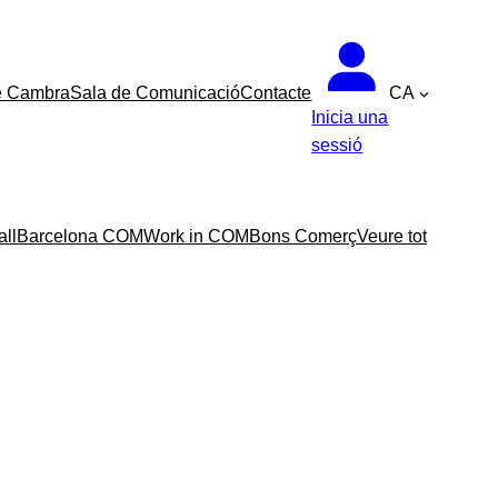
e Cambra
Sala de Comunicació
Contacte
CA
Inicia una
sessió
all
Barcelona COM
Work in COM
Bons Comerç
Veure tot