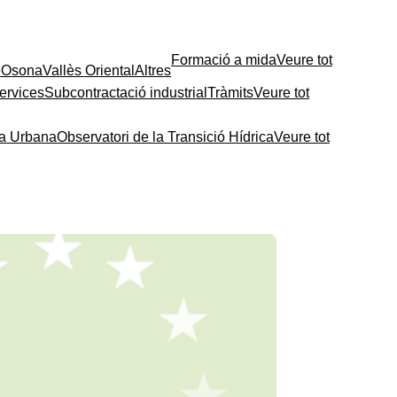
Formació a mida
Veure tot
e
Osona
Vallès Oriental
Altres
ervices
Subcontractació industrial
Tràmits
Veure tot
ia Urbana
Observatori de la Transició Hídrica
Veure tot