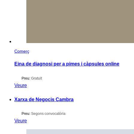
Comerç
Eina de diagnosi per a pimes i càpsules online
Preu:
Gratuït
Veure
Xarxa de Negocis Cambra
Preu:
Segons convocatòria
Veure