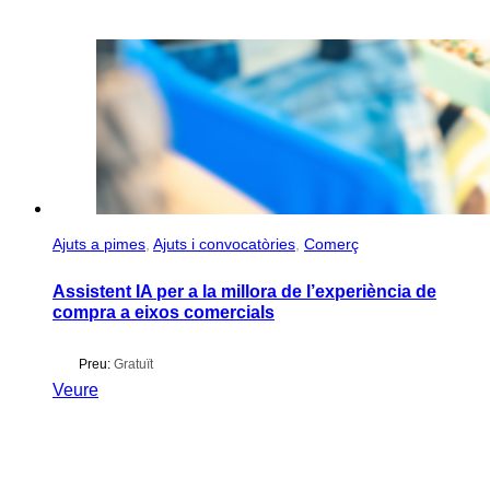
Ajuts a pimes
,
Ajuts i convocatòries
,
Comerç
Assistent IA per a la millora de l’experiència de
compra a eixos comercials
Preu:
Gratuït
Veure