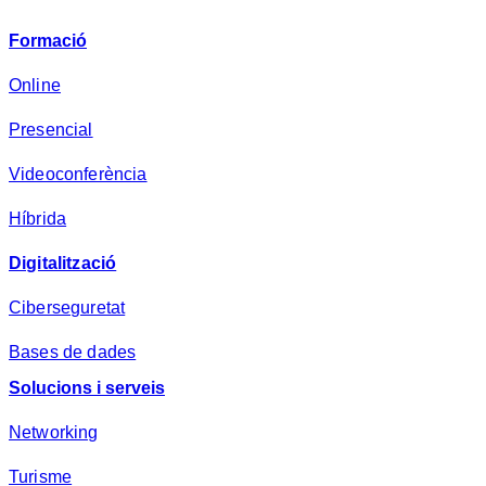
i
v
Formació
a
d
Online
e
Presencial
s
a
Videoconferència
*
Híbrida
Digitalització
Ciberseguretat
Bases de dades
Solucions i serveis
Networking
Turisme