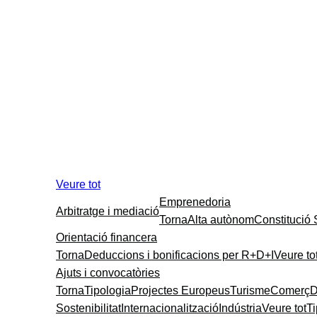
Veure tot
Emprenedoria
Arbitratge i mediació
Torna
Alta autònom
Constitució
Orientació financera
Torna
Deduccions i bonificacions per R+D+I
Veure to
Ajuts i convocatòries
Torna
Tipologia
Projectes Europeus
Turisme
Comerç
D
Sostenibilitat
Internacionalització
Indústria
Veure tot
T