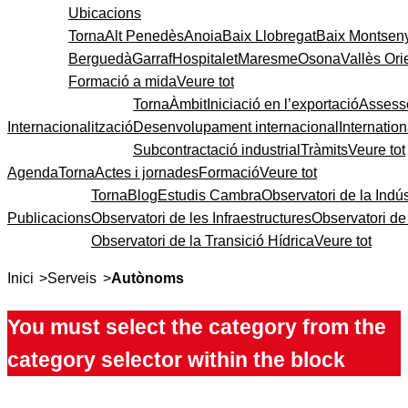
Ubicacions
Torna
Alt Penedès
Anoia
Baix Llobregat
Baix Montsen
Berguedà
Garraf
Hospitalet
Maresme
Osona
Vallès Ori
Formació a mida
Veure tot
Torna
Àmbit
Iniciació en l’exportació
Assess
Internacionalització
Desenvolupament internacional
Internatio
Subcontractació industrial
Tràmits
Veure tot
Agenda
Torna
Actes i jornades
Formació
Veure tot
Torna
Blog
Estudis Cambra
Observatori de la Indús
Publicacions
Observatori de les Infraestructures
Observatori d
Observatori de la Transició Hídrica
Veure tot
>
>
Inici
Serveis
Autònoms
You must select the category from the
category selector within the block