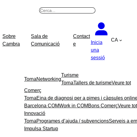
Vés
B
al
u
contingut
s
c
Sobre
Sala de
Contact
CA
a
Inicia
Cambra
Comunicació
e
r
una
sessió
Turisme
Torna
Networking
Torna
Tallers de turisme
Veure tot
Comerç
Torna
Eina de diagnosi per a pimes i càpsules onlin
Barcelona COM
Work in COM
Bons Comerç
Veure tot
Innovació
Torna
Programes d’ajuda / subvencions
Serveis a e
Impulsa Startup