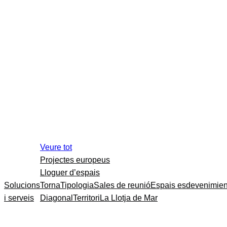
Veure tot
Projectes europeus
Lloguer d’espais
Solucions
Torna
Tipologia
Sales de reunió
Espais esdevenimien
i serveis
Diagonal
Territori
La Llotja de Mar