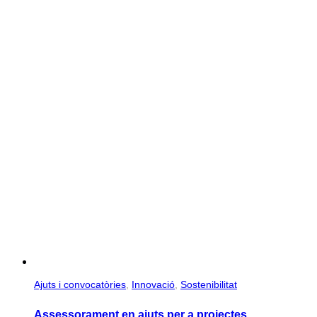
Ajuts i convocatòries
,
Innovació
,
Sostenibilitat
Assessorament en ajuts per a projectes