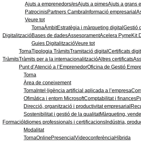
Ajuts a emprenedors/es
Ajuts a pimes
Ajuts a grans
Patrocinis
Partners Cambra
Informació empresarial
A
Veure tot
Torna
Àmbit
Estratègia i màrqueting digital
Gestió 
Digitalització
Bases de dades
Assesorament
Acelera Pyme
Kit 
Guies Digitalització
Veure tot
Torna
Tipologia Tràmits
Tramitació digital
Certificats digi
Tràmits
Tràmits per a la internacionalització
Altres certificats
As
Punt d’Atenció a l’Emprenedor
Oficina de Gestió Empre
Torna
Àrea de coneixement
Torna
Intel·ligència artificial aplicada a l’empresa
Come
Ofimàtica i entorn Microsoft
Comptabilitat i finances
P
Direcció, organització i productivitat empresarial
Recu
Sostenibilitat i gestió de la qualitat
Màrqueting, vendes
Formació
Idiomes professionals i certificacions
Indústria, produc
Modalitat
Torna
Online
Presencial
Videoconferència
Híbrida