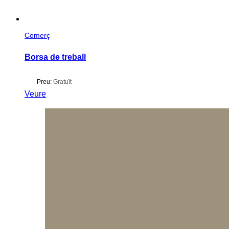
Comerç
Borsa de treball
Preu:
Gratuït
Veure