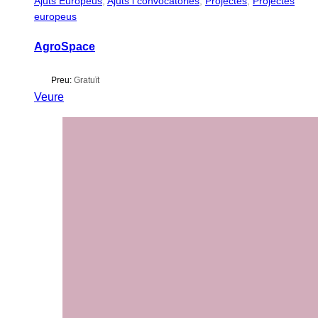
Ajuts Europeus
,
Ajuts i convocatòries
,
Projectes
,
Projectes
europeus
AgroSpace
Preu:
Gratuït
Veure