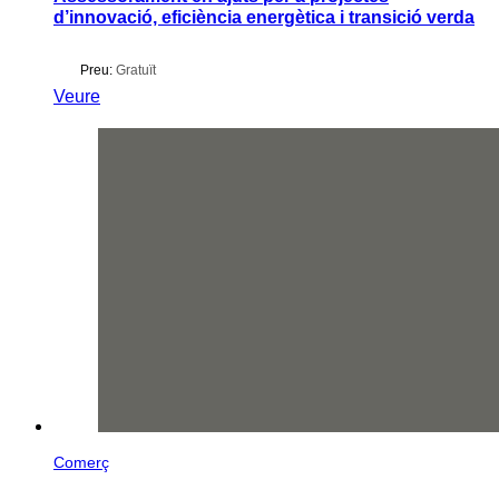
d’innovació, eficiència energètica i transició verda
Preu:
Gratuït
Veure
Comerç