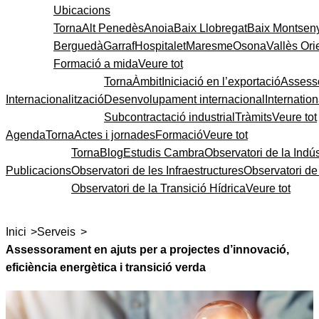
Ubicacions
Torna
Alt Penedès
Anoia
Baix Llobregat
Baix Montsen
Berguedà
Garraf
Hospitalet
Maresme
Osona
Vallès Ori
Formació a mida
Veure tot
Torna
Àmbit
Iniciació en l’exportació
Assess
Internacionalització
Desenvolupament internacional
Internatio
Subcontractació industrial
Tràmits
Veure tot
Agenda
Torna
Actes i jornades
Formació
Veure tot
Torna
Blog
Estudis Cambra
Observatori de la Indús
Publicacions
Observatori de les Infraestructures
Observatori d
Observatori de la Transició Hídrica
Veure tot
>
>
Inici
Serveis
Assessorament en ajuts per a projectes d’innovació,
eficiència energètica i transició verda