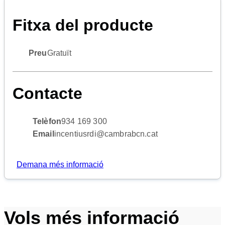
Fitxa del producte
Preu
Gratuït
Contacte
Telèfon
934 169 300
Email
incentiusrdi@cambrabcn.cat
Demana més informació
Vols més informació