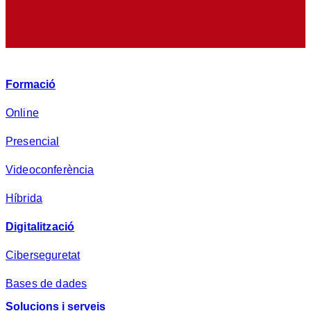
e
p
r
i
v
Formació
a
d
Online
e
Presencial
s
a
Videoconferència
*
Híbrida
Digitalització
Ciberseguretat
Bases de dades
Solucions i serveis