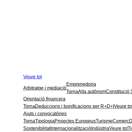
Veure tot
Emprenedoria
Arbitratge i mediació
Torna
Alta autònom
Constitució
Orientació financera
Torna
Deduccions i bonificacions per R+D+I
Veure to
Ajuts i convocatòries
Torna
Tipologia
Projectes Europeus
Turisme
Comerç
D
Sostenibilitat
Internacionalització
Indústria
Veure tot
T