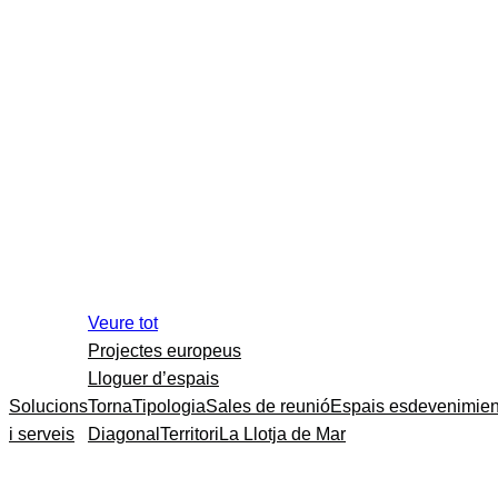
Veure tot
Projectes europeus
Lloguer d’espais
Solucions
Torna
Tipologia
Sales de reunió
Espais esdevenimien
i serveis
Diagonal
Territori
La Llotja de Mar