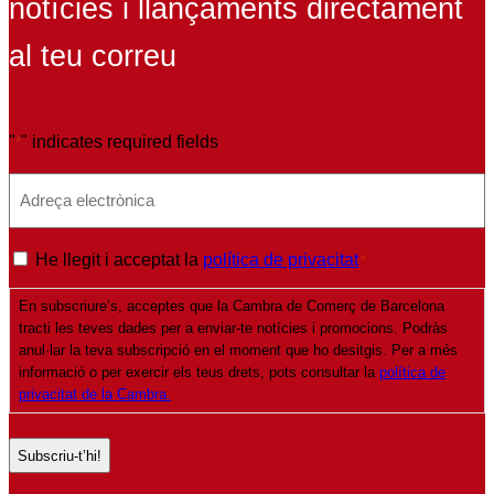
notícies i llançaments directament
al teu correu
"
" indicates required fields
*
E
m
a
P
He llegit i acceptat la
política de privacitat
*
i
o
l
En subscriure’s, acceptes que la Cambra de Comerç de Barcelona
l
*
tracti les teves dades per a enviar-te notícies i promocions. Podràs
í
anul·lar la teva subscripció en el moment que ho desitgis. Per a més
t
informació o per exercir els teus drets, pots consultar la
política de
privacitat de la Cambra.
i
c
a
d