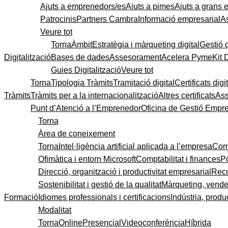
Ajuts a emprenedors/es
Ajuts a pimes
Ajuts a grans
Patrocinis
Partners Cambra
Informació empresarial
A
Veure tot
Torna
Àmbit
Estratègia i màrqueting digital
Gestió 
Digitalització
Bases de dades
Assesorament
Acelera Pyme
Kit 
Guies Digitalització
Veure tot
Torna
Tipologia Tràmits
Tramitació digital
Certificats digi
Tràmits
Tràmits per a la internacionalització
Altres certificats
As
Punt d’Atenció a l’Emprenedor
Oficina de Gestió Empre
Torna
Àrea de coneixement
Torna
Intel·ligència artificial aplicada a l’empresa
Come
Ofimàtica i entorn Microsoft
Comptabilitat i finances
P
Direcció, organització i productivitat empresarial
Recu
Sostenibilitat i gestió de la qualitat
Màrqueting, vendes
Formació
Idiomes professionals i certificacions
Indústria, produc
Modalitat
Torna
Online
Presencial
Videoconferència
Híbrida