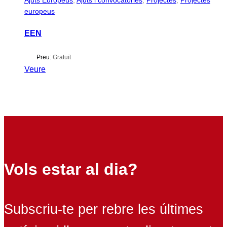
Ajuts Europeus
,
Ajuts i convocatòries
,
Projectes
,
Projectes
europeus
EEN
Preu:
Gratuït
Veure
Vols estar al dia?
Subscriu-te per rebre les últimes