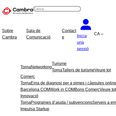
B
u
s
c
Sobre
Sala de
Contact
CA
a
Inicia
Cambra
Comunicació
e
r
una
sessió
Turisme
Torna
Networking
Torna
Tallers de turisme
Veure tot
Comerç
Torna
Eina de diagnosi per a pimes i càpsules onlin
Barcelona COM
Work in COM
Bons Comerç
Veure tot
Innovació
Torna
Programes d’ajuda / subvencions
Serveis a e
Impulsa Startup