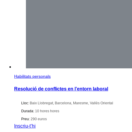
Habilitats personals
Resolució de conflictes en l’entorn laboral
Lloc:
Baix Llobregat
,
Barcelona
,
Maresme
,
Vallès Oriental
Durada:
10 hores hores
Preu:
290 euros
Inscriu-t’hi