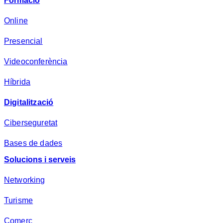
Formació
a
d
Online
e
Presencial
s
a
Videoconferència
*
Híbrida
Digitalització
Ciberseguretat
Bases de dades
Solucions i serveis
Networking
Turisme
Comerç