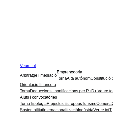
Veure tot
Emprenedoria
Arbitratge i mediació
Torna
Alta autònom
Constitució
Orientació financera
Torna
Deduccions i bonificacions per R+D+I
Veure to
Ajuts i convocatòries
Torna
Tipologia
Projectes Europeus
Turisme
Comerç
D
Sostenibilitat
Internacionalització
Indústria
Veure tot
T