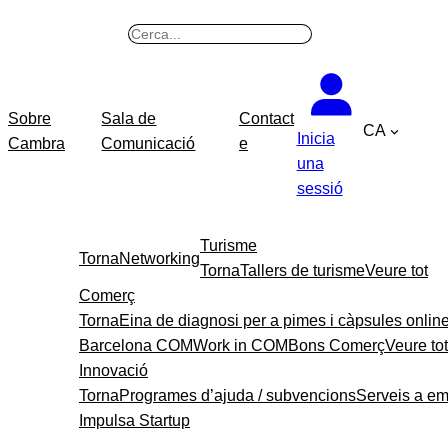
Vés
B
al
u
contingut
s
c
Sobre
Sala de
Contact
CA
a
Inicia
Cambra
Comunicació
e
r
una
sessió
Turisme
Torna
Networking
Torna
Tallers de turisme
Veure tot
Comerç
Torna
Eina de diagnosi per a pimes i càpsules onlin
Barcelona COM
Work in COM
Bons Comerç
Veure tot
Innovació
Torna
Programes d’ajuda / subvencions
Serveis a e
Impulsa Startup