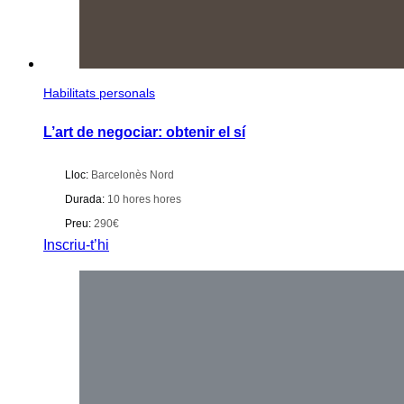
Habilitats personals
L’art de negociar: obtenir el sí
Lloc:
Barcelonès Nord
Durada:
10 hores hores
Preu:
290€
Inscriu-t’hi