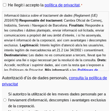
Política
He llegit i accepto la
política de privacitat
.
*
de
Informació bàsica sobre el tractament de dades (Reglament (UE)
privacitat
2016/679)
Responsable del tractament:
Cambra Oficial de Comerç,
*
Indústria, Serveis i Navegació de Barcelona.
Finalitats:
Respondre a
les consultes i dubtes plantejats, enviar informació sol·licitada, enviar
comunicacions a propòsit del seu àmbit d’interès, i si ho assenyala,
enviar-li informació de la corporació, així com avantatges i descomptes
exclusius.
Legitimació:
Interès legítim d’atenció als/a les usuaris/es,
interès legítim de mercadotecnia art.21.2 Llei 34/2002 i consentiment.
Destinataris/es:
Les dades no es comunicaran a tercers, llevat que ho
exigeixi una llei o sigui necessari per la resolució de la consulta.
Drets:
Accedir, rectificar i suprimir dades, així com la resta que s’exposen a
les Polítiques de Privacitat.
Més informació
a les
Polítiques de
privacitat
de la Cambra.
Autorització d’ús de dades personals,
consulta la política de
privacitat
Sí autoritzo la utilització de les meves dades personals per a
l’enviament d’informació, descomptes i avantatges exclusius
de la corporació.