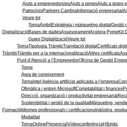
Ajuts a emprenedors/es
Ajuts a pimes
Ajuts a grans
Patrocinis
Partners Cambra
Informació empresarial
A
Veure tot
Torna
Àmbit
Estratègia i màrqueting digital
Gestió 
Digitalització
Bases de dades
Assesorament
Acelera Pyme
Kit 
Guies Digitalització
Veure tot
Torna
Tipologia Tràmits
Tramitació digital
Certificats digi
Tràmits
Tràmits per a la internacionalització
Altres certificats
As
Punt d’Atenció a l’Emprenedor
Oficina de Gestió Empre
Torna
Àrea de coneixement
Torna
Intel·ligència artificial aplicada a l’empresa
Come
Ofimàtica i entorn Microsoft
Comptabilitat i finances
P
Direcció, organització i productivitat empresarial
Recu
Sostenibilitat i gestió de la qualitat
Màrqueting, vendes
Formació
Idiomes professionals i certificacions
Indústria, produc
Modalitat
Torna
Online
Presencial
Videoconferència
Híbrida