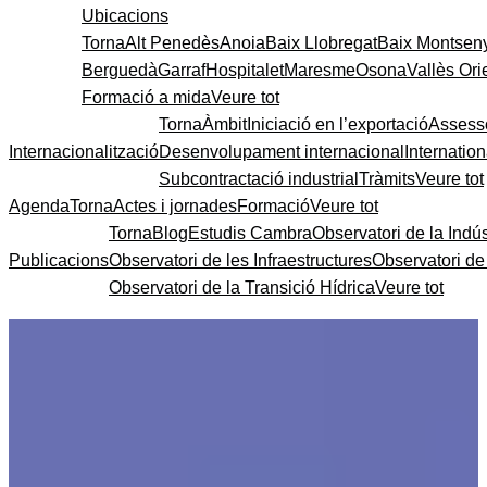
Ubicacions
Torna
Alt Penedès
Anoia
Baix Llobregat
Baix Montsen
Berguedà
Garraf
Hospitalet
Maresme
Osona
Vallès Ori
Formació a mida
Veure tot
Torna
Àmbit
Iniciació en l’exportació
Assess
Internacionalització
Desenvolupament internacional
Internatio
Subcontractació industrial
Tràmits
Veure tot
Agenda
Torna
Actes i jornades
Formació
Veure tot
Torna
Blog
Estudis Cambra
Observatori de la Indús
Publicacions
Observatori de les Infraestructures
Observatori d
Observatori de la Transició Hídrica
Veure tot