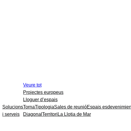
Veure tot
Projectes europeus
Lloguer d’espais
Solucions
Torna
Tipologia
Sales de reunió
Espais esdevenimien
i serveis
Diagonal
Territori
La Llotja de Mar