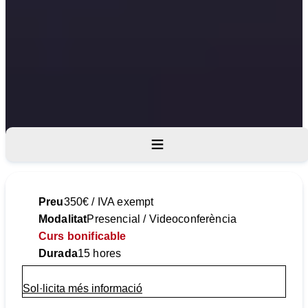
Objectius
Programa
Destinataris
Preu
350€ / IVA exempt
Modalitat
Presencial / Videoconferència
Curs bonificable
Durada
15 hores
Sol·licita més informació