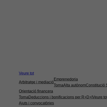
Veure tot
Emprenedoria
Arbitratge i mediació
Torna
Alta autònom
Constitució
Orientació financera
Torna
Deduccions i bonificacions per R+D+I
Veure to
Ajuts i convocatòries