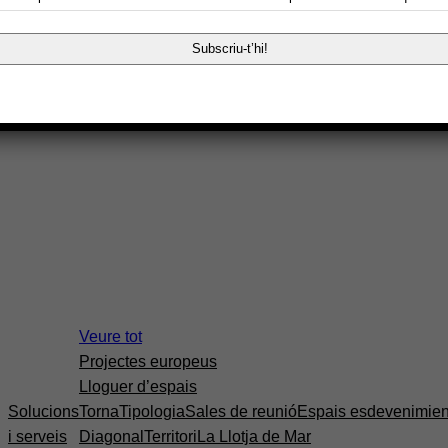
Impulsa Startup
Veure tot
Projectes europeus
Lloguer d’espais
Solucions
Torna
Tipologia
Sales de reunió
Espais esdevenimien
i serveis
Diagonal
Territori
La Llotja de Mar