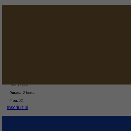
Networking
Dinars Cambra Osona: bonÀrea, un model d’èxit
Del 14/09/2026 al 14/09/2026
Lloc:
Osona
Durada:
2 hores
Preu:
0€
Inscriu-t’hi