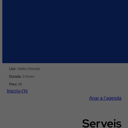
Innovació
Innovació, reptes i talent per transformar la distribució i
la logística
Del 15/09/2026 al 15/09/2026
Lloc:
Vallès Oriental
Durada:
3 hores
Preu:
0€
Inscriu-t’hi
Anar a l’agenda
Serveis