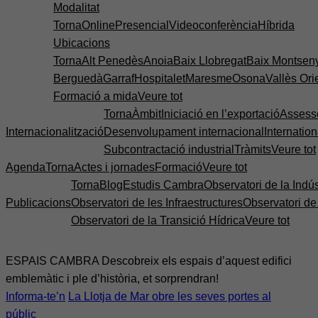
Modalitat
Torna
Online
Presencial
Videoconferència
Híbrida
Ubicacions
Torna
Alt Penedès
Anoia
Baix Llobregat
Baix Montsen
Berguedà
Garraf
Hospitalet
Maresme
Osona
Vallès Ori
Formació a mida
Veure tot
Torna
Àmbit
Iniciació en l’exportació
Assess
Internacionalització
Desenvolupament internacional
Internatio
Subcontractació industrial
Tràmits
Veure tot
Agenda
Torna
Actes i jornades
Formació
Veure tot
Torna
Blog
Estudis Cambra
Observatori de la Indús
Publicacions
Observatori de les Infraestructures
Observatori d
Observatori de la Transició Hídrica
Veure tot
ESPAIS CAMBRA
Descobreix els espais d’aquest edifici
emblemàtic i ple d’història, et sorprendran!
Informa-te’n
La Llotja de Mar obre les seves portes al
públic