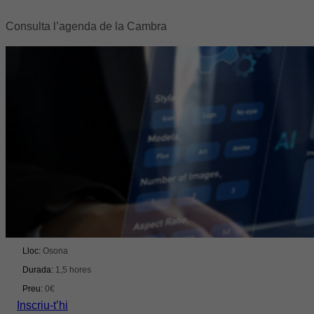
Consulta l’agenda de la Cambra
Formació
IA aplicada per a directius: agilitat, productivitat i
competitivitat
Del 09/09/2026 al 09/09/2026
Lloc:
Osona
Durada:
1,5 hores
Preu:
0€
Inscriu-t’hi