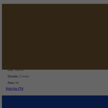
Networking
Dinars Cambra Osona: bonÀrea, un model d’èxit
Del 14/09/2026 al 14/09/2026
Lloc:
Osona
Durada:
2 hores
Preu:
0€
Inscriu-t’hi