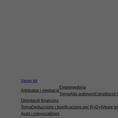
Veure tot
Emprenedoria
Arbitratge i mediació
Torna
Alta autònom
Constitució
Orientació financera
Torna
Deduccions i bonificacions per R+D+I
Veure to
Ajuts i convocatòries