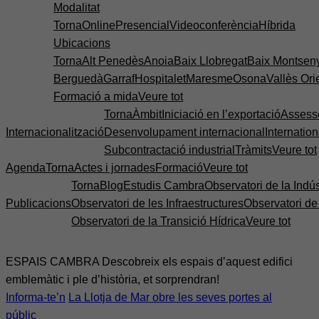
Modalitat
Torna
Online
Presencial
Videoconferència
Híbrida
Ubicacions
Torna
Alt Penedès
Anoia
Baix Llobregat
Baix Montsen
Berguedà
Garraf
Hospitalet
Maresme
Osona
Vallès Ori
Formació a mida
Veure tot
Torna
Àmbit
Iniciació en l’exportació
Assess
Internacionalització
Desenvolupament internacional
Internatio
Subcontractació industrial
Tràmits
Veure tot
Agenda
Torna
Actes i jornades
Formació
Veure tot
Torna
Blog
Estudis Cambra
Observatori de la Indús
Publicacions
Observatori de les Infraestructures
Observatori d
Observatori de la Transició Hídrica
Veure tot
ESPAIS CAMBRA
Descobreix els espais d’aquest edifici
emblemàtic i ple d’història, et sorprendran!
Informa-te’n
La Llotja de Mar obre les seves portes al
públic