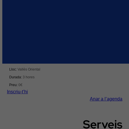
Innovació
Innovació, reptes i talent per transformar la distribució i
la logística
Del 15/09/2026 al 15/09/2026
Lloc:
Vallès Oriental
Durada:
3 hores
Preu:
0€
Inscriu-t’hi
Anar a l’agenda
Serveis