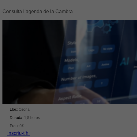
Consulta l’agenda de la Cambra
Formació
IA aplicada per a directius: agilitat, productivitat i
competitivitat
Del 09/09/2026 al 09/09/2026
Lloc:
Osona
Durada:
1,5 hores
Preu:
0€
Inscriu-t’hi