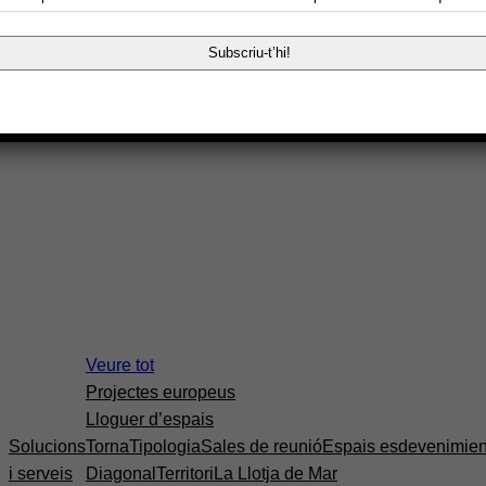
Impulsa Startup
Veure tot
Projectes europeus
Lloguer d’espais
Solucions
Torna
Tipologia
Sales de reunió
Espais esdevenimien
i serveis
Diagonal
Territori
La Llotja de Mar