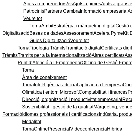
Ajuts a emprenedors/es
Ajuts a pimes
Ajuts a grans
Patrocinis
Partners Cambra
Informació empresarial
A
Veure tot
Torna
Àmbit
Estratègia i màrqueting digital
Gestió 
Digitalització
Bases de dades
Assesorament
Acelera Pyme
Kit 
Guies Digitalització
Veure tot
Torna
Tipologia Tràmits
Tramitació digital
Certificats digi
Tràmits
Tràmits per a la internacionalització
Altres certificats
As
Punt d’Atenció a l’Emprenedor
Oficina de Gestió Empre
Torna
Àrea de coneixement
Torna
Intel·ligència artificial aplicada a l’empresa
Come
Ofimàtica i entorn Microsoft
Comptabilitat i finances
P
Direcció, organització i productivitat empresarial
Recu
Sostenibilitat i gestió de la qualitat
Màrqueting, vendes
Formació
Idiomes professionals i certificacions
Indústria, produc
Modalitat
Torna
Online
Presencial
Videoconferència
Híbrida