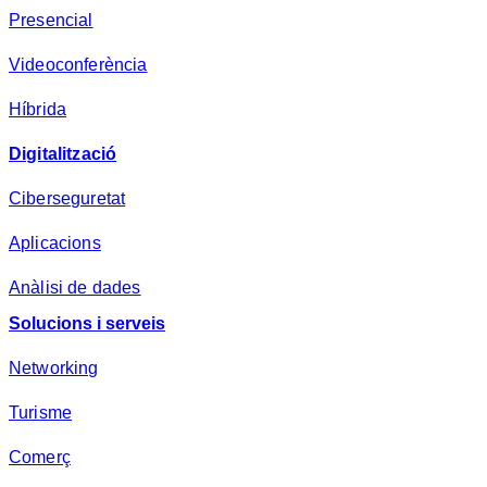
s
Presencial
a
*
Videoconferència
Híbrida
Digitalització
Ciberseguretat
Aplicacions
Anàlisi de dades
Solucions i serveis
Networking
Turisme
Comerç