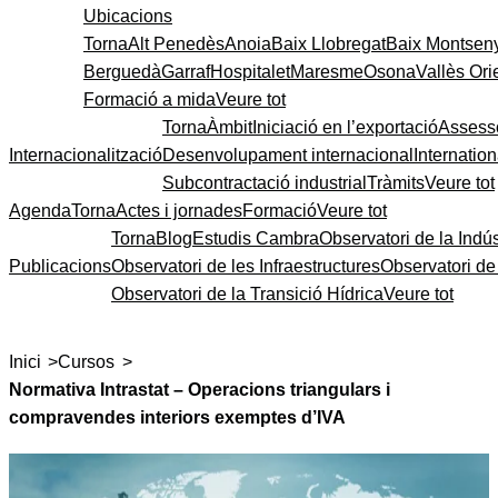
Ubicacions
Torna
Alt Penedès
Anoia
Baix Llobregat
Baix Montsen
Berguedà
Garraf
Hospitalet
Maresme
Osona
Vallès Ori
Formació a mida
Veure tot
Torna
Àmbit
Iniciació en l’exportació
Assess
Internacionalització
Desenvolupament internacional
Internatio
Subcontractació industrial
Tràmits
Veure tot
Agenda
Torna
Actes i jornades
Formació
Veure tot
Torna
Blog
Estudis Cambra
Observatori de la Indús
Publicacions
Observatori de les Infraestructures
Observatori d
Observatori de la Transició Hídrica
Veure tot
>
>
Inici
Cursos
Normativa Intrastat – Operacions triangulars i
compravendes interiors exemptes d’IVA