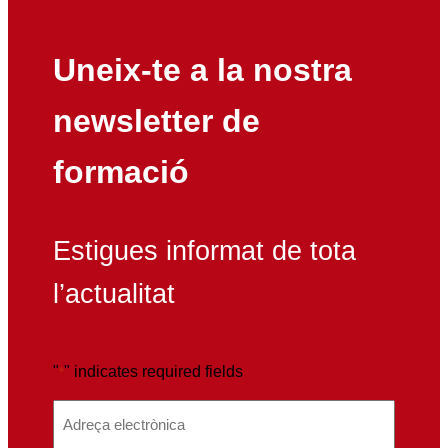
Uneix-te a la nostra
newsletter de
formació
Estigues informat de tota
l’actualitat
"
" indicates required fields
*
E
m