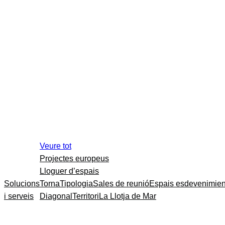
Veure tot
Projectes europeus
Lloguer d’espais
Solucions
Torna
Tipologia
Sales de reunió
Espais esdevenimien
i serveis
Diagonal
Territori
La Llotja de Mar