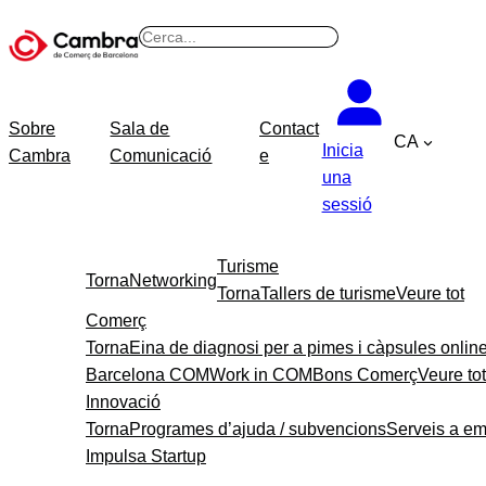
B
u
s
c
Sobre
Sala de
Contact
CA
a
Inicia
Cambra
Comunicació
e
r
una
sessió
Turisme
Torna
Networking
Torna
Tallers de turisme
Veure tot
Comerç
Torna
Eina de diagnosi per a pimes i càpsules onlin
Barcelona COM
Work in COM
Bons Comerç
Veure tot
Innovació
Torna
Programes d’ajuda / subvencions
Serveis a e
Impulsa Startup