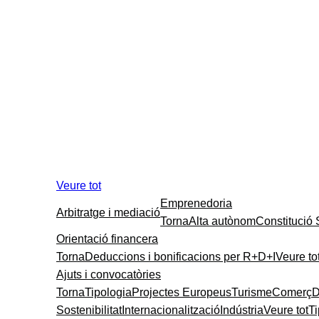
Veure tot
Emprenedoria
Arbitratge i mediació
Torna
Alta autònom
Constitució
Orientació financera
Torna
Deduccions i bonificacions per R+D+I
Veure to
Ajuts i convocatòries
Torna
Tipologia
Projectes Europeus
Turisme
Comerç
D
Sostenibilitat
Internacionalització
Indústria
Veure tot
T