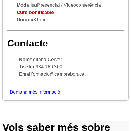
Modalitat
Presencial / Videoconferència
Curs bonificable
Durada
8 hores
Contacte
Nom
Adriana Cerver
Telèfon
934 169 300
Email
formacio@cambrabcn.cat
Demana més informació
Vols saber més sobre