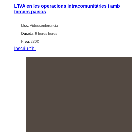
L’IVA en les operacions intracomunitàries i amb
tercers països
Lloc:
Videoconferència
Durada:
9 hores hores
Preu:
230€
Inscriu-t’hi