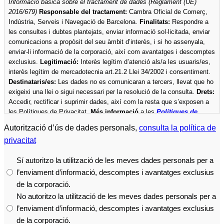
Informació bàsica sobre el tractament de dades (Reglament (UE)
privacitat
2016/679)
Responsable del tractament:
Cambra Oficial de Comerç,
*
Indústria, Serveis i Navegació de Barcelona.
Finalitats:
Respondre a
les consultes i dubtes plantejats, enviar informació sol·licitada, enviar
comunicacions a propòsit del seu àmbit d’interès, i si ho assenyala,
enviar-li informació de la corporació, així com avantatges i descomptes
exclusius.
Legitimació:
Interès legítim d’atenció als/a les usuaris/es,
interès legítim de mercadotecnia art.21.2 Llei 34/2002 i consentiment.
Destinataris/es:
Les dades no es comunicaran a tercers, llevat que ho
exigeixi una llei o sigui necessari per la resolució de la consulta.
Drets:
Accedir, rectificar i suprimir dades, així com la resta que s’exposen a
les Polítiques de Privacitat.
Més informació
a les
Polítiques de
privacitat
de la Cambra.
Autorització d’ús de dades personals,
consulta la política de
privacitat
Sí autoritzo la utilització de les meves dades personals per a
l’enviament d’informació, descomptes i avantatges exclusius
de la corporació.
No autoritzo la utilització de les meves dades personals per a
l’enviament d’informació, descomptes i avantatges exclusius
de la corporació.