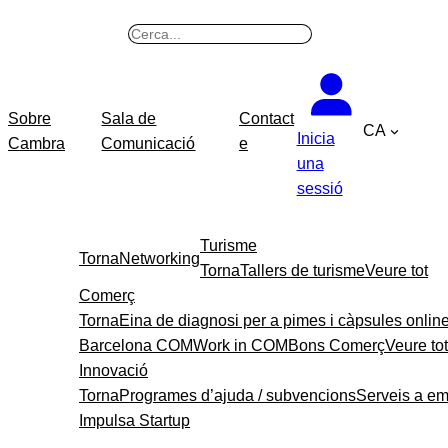
Vés
B
al
u
contingut
s
c
Sobre
Sala de
Contact
CA
a
Inicia
Cambra
Comunicació
e
r
una
sessió
Turisme
Torna
Networking
Torna
Tallers de turisme
Veure tot
Comerç
Torna
Eina de diagnosi per a pimes i càpsules onlin
Barcelona COM
Work in COM
Bons Comerç
Veure tot
Innovació
Torna
Programes d’ajuda / subvencions
Serveis a e
Impulsa Startup