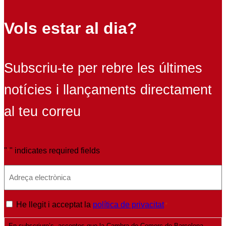
Vols estar al dia?
Subscriu-te per rebre les últimes
notícies i llançaments directament
al teu correu
"
" indicates required fields
*
E
m
a
P
He llegit i acceptat la
política de privacitat
*
i
o
l
En subscriure’s, acceptes que la Cambra de Comerç de Barcelona