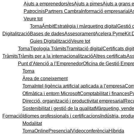
Ajuts a emprenedors/es
Ajuts a pimes
Ajuts a grans
Patrocinis
Partners Cambra
Informació empresarial
A
Veure tot
Torna
Àmbit
Estratègia i màrqueting digital
Gestió 
Digitalització
Bases de dades
Assesorament
Acelera Pyme
Kit 
Guies Digitalització
Veure tot
Torna
Tipologia Tràmits
Tramitació digital
Certificats digi
Tràmits
Tràmits per a la internacionalització
Altres certificats
As
Punt d’Atenció a l’Emprenedor
Oficina de Gestió Empre
Torna
Àrea de coneixement
Torna
Intel·ligència artificial aplicada a l’empresa
Come
Ofimàtica i entorn Microsoft
Comptabilitat i finances
P
Direcció, organització i productivitat empresarial
Recu
Sostenibilitat i gestió de la qualitat
Màrqueting, vendes
Formació
Idiomes professionals i certificacions
Indústria, produc
Modalitat
Torna
Online
Presencial
Videoconferència
Híbrida