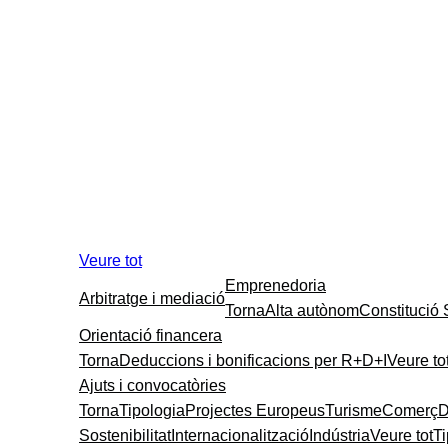
Veure tot
Emprenedoria
Arbitratge i mediació
Torna
Alta autònom
Constitució
Orientació financera
Torna
Deduccions i bonificacions per R+D+I
Veure to
Ajuts i convocatòries
Torna
Tipologia
Projectes Europeus
Turisme
Comerç
D
Sostenibilitat
Internacionalització
Indústria
Veure tot
T