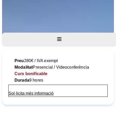
Objectius
Programa
Destinataris
Preu
280€ / IVA exempt
Modalitat
Presencial / Videoconferència
Curs bonificable
Durada
9 hores
Sol·licita més informació