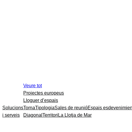
Veure tot
Projectes europeus
Lloguer d’espais
Solucions
Torna
Tipologia
Sales de reunió
Espais esdevenimien
i serveis
Diagonal
Territori
La Llotja de Mar