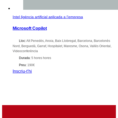
Intel·ligència artificial aplicada a l’empresa
Microsoft Copilot
Lloc:
Alt Penedès
,
Anoia
,
Baix Llobregat
,
Barcelona
,
Barcelonès
Nord
,
Berguedà
,
Garraf
,
Hospitalet
,
Maresme
,
Osona
,
Vallès Oriental
,
Videoconferència
Durada:
5 hores hores
Preu:
190€
Inscriu-t’hi