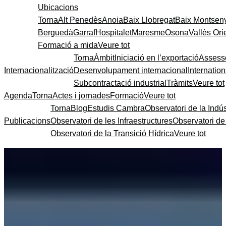
Ubicacions
Torna
Alt Penedès
Anoia
Baix Llobregat
Baix Montsen
Berguedà
Garraf
Hospitalet
Maresme
Osona
Vallès Ori
Formació a mida
Veure tot
Torna
Àmbit
Iniciació en l’exportació
Assess
Internacionalització
Desenvolupament internacional
Internatio
Subcontractació industrial
Tràmits
Veure tot
Agenda
Torna
Actes i jornades
Formació
Veure tot
Torna
Blog
Estudis Cambra
Observatori de la Indús
Publicacions
Observatori de les Infraestructures
Observatori d
Observatori de la Transició Hídrica
Veure tot