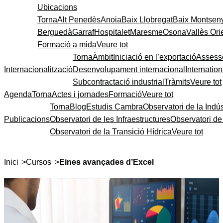
Ubicacions
Torna
Alt Penedès
Anoia
Baix Llobregat
Baix Montsen
Berguedà
Garraf
Hospitalet
Maresme
Osona
Vallès Ori
Formació a mida
Veure tot
Torna
Àmbit
Iniciació en l’exportació
Assess
Internacionalització
Desenvolupament internacional
Internatio
Subcontractació industrial
Tràmits
Veure tot
Agenda
Torna
Actes i jornades
Formació
Veure tot
Torna
Blog
Estudis Cambra
Observatori de la Indús
Publicacions
Observatori de les Infraestructures
Observatori d
Observatori de la Transició Hídrica
Veure tot
>
>
Inici
Cursos
Eines avançades d’Excel