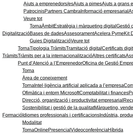
Ajuts a emprenedors/es
Ajuts a pimes
Ajuts a grans
Patrocinis
Partners Cambra
Informació empresarial
A
Veure tot
Torna
Àmbit
Estratègia i màrqueting digital
Gestió 
Digitalització
Bases de dades
Assesorament
Acelera Pyme
Kit 
Guies Digitalització
Veure tot
Torna
Tipologia Tràmits
Tramitació digital
Certificats digi
Tràmits
Tràmits per a la internacionalització
Altres certificats
As
Punt d’Atenció a l’Emprenedor
Oficina de Gestió Empre
Torna
Àrea de coneixement
Torna
Intel·ligència artificial aplicada a l’empresa
Come
Ofimàtica i entorn Microsoft
Comptabilitat i finances
P
Direcció, organització i productivitat empresarial
Recu
Sostenibilitat i gestió de la qualitat
Màrqueting, vendes
Formació
Idiomes professionals i certificacions
Indústria, produc
Modalitat
Torna
Online
Presencial
Videoconferència
Híbrida