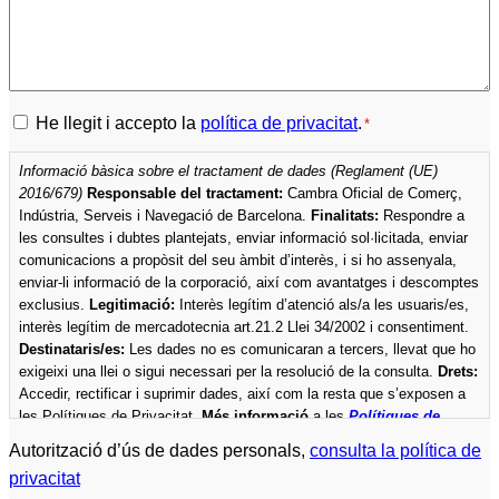
Política
He llegit i accepto la
política de privacitat
.
*
de
Informació bàsica sobre el tractament de dades (Reglament (UE)
privacitat
2016/679)
Responsable del tractament:
Cambra Oficial de Comerç,
*
Indústria, Serveis i Navegació de Barcelona.
Finalitats:
Respondre a
les consultes i dubtes plantejats, enviar informació sol·licitada, enviar
comunicacions a propòsit del seu àmbit d’interès, i si ho assenyala,
enviar-li informació de la corporació, així com avantatges i descomptes
exclusius.
Legitimació:
Interès legítim d’atenció als/a les usuaris/es,
interès legítim de mercadotecnia art.21.2 Llei 34/2002 i consentiment.
Destinataris/es:
Les dades no es comunicaran a tercers, llevat que ho
exigeixi una llei o sigui necessari per la resolució de la consulta.
Drets:
Accedir, rectificar i suprimir dades, així com la resta que s’exposen a
les Polítiques de Privacitat.
Més informació
a les
Polítiques de
privacitat
de la Cambra.
Autorització d’ús de dades personals,
consulta la política de
privacitat