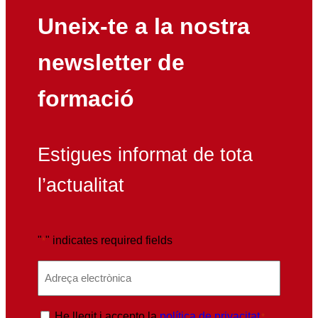
Uneix-te a la nostra
newsletter de
formació
Estigues informat de tota
l’actualitat
"
" indicates required fields
*
E
m
a
P
He llegit i accepto la
política de privacitat
*