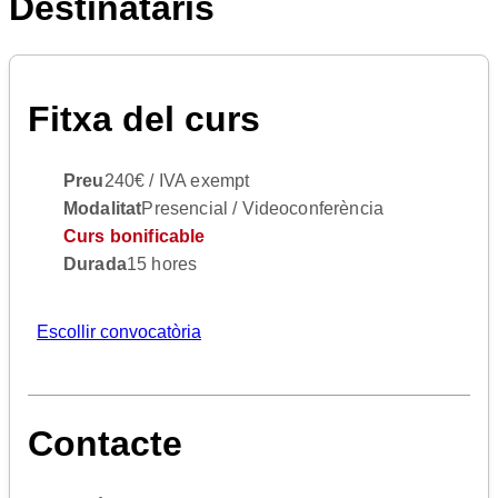
Destinataris
Fitxa del curs
Preu
240€ / IVA exempt
Modalitat
Presencial / Videoconferència
Curs bonificable
Durada
15 hores
Escollir convocatòria
Contacte