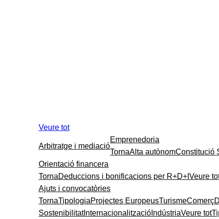
Veure tot
Emprenedoria
Arbitratge i mediació
Torna
Alta autònom
Constitució
Orientació financera
Torna
Deduccions i bonificacions per R+D+I
Veure to
Ajuts i convocatòries
Torna
Tipologia
Projectes Europeus
Turisme
Comerç
D
Sostenibilitat
Internacionalització
Indústria
Veure tot
T