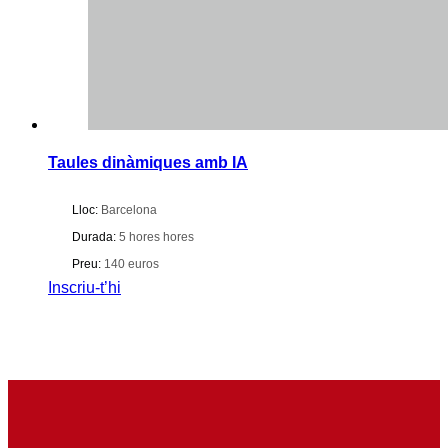
Taules dinàmiques amb IA
Lloc:
Barcelona
Durada:
5 hores hores
Preu:
140 euros
Inscriu-t’hi