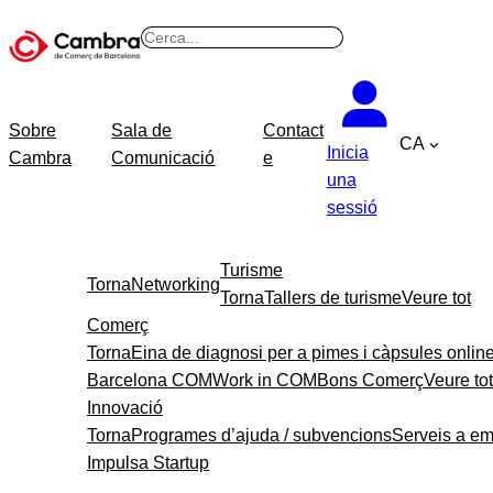
B
u
s
c
Sobre
Sala de
Contact
CA
a
Inicia
Cambra
Comunicació
e
r
una
sessió
Turisme
Torna
Networking
Torna
Tallers de turisme
Veure tot
Comerç
Torna
Eina de diagnosi per a pimes i càpsules onlin
Barcelona COM
Work in COM
Bons Comerç
Veure tot
Innovació
Torna
Programes d’ajuda / subvencions
Serveis a e
Impulsa Startup