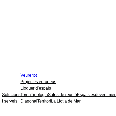
Veure tot
Projectes europeus
Lloguer d’espais
Solucions
Torna
Tipologia
Sales de reunió
Espais esdevenimien
i serveis
Diagonal
Territori
La Llotja de Mar