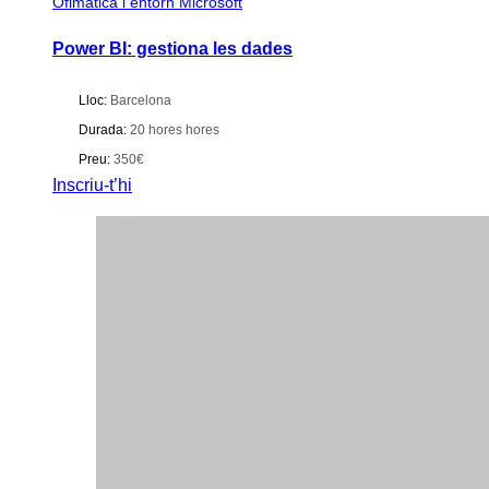
Ofimàtica i entorn Microsoft
Power BI: gestiona les dades
Lloc:
Barcelona
Durada:
20 hores hores
Preu:
350€
Inscriu-t’hi