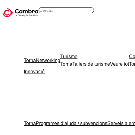
B
u
s
c
a
r
Turisme
Co
Torna
Networking
Torna
Tallers de turisme
Veure tot
To
Innovació
Torna
Programes d’ajuda / subvencions
Serveis a e