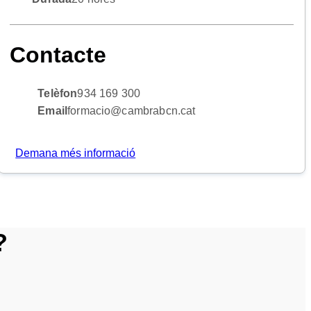
Contacte
Telèfon
934 169 300
Email
formacio@cambrabcn.cat
Demana més informació
?