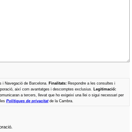
is i Navegació de Barcelona.
Finalitats:
Respondre a les consultes i
t d’interès, i si ho assenyala, enviar-li informació de la corporació, així com avantatges i descomptes exclusius.
Legitimació:
unicaran a tercers, llevat que ho exigeixi una llei o sigui necessari per
les
Polítiques de privacitat
de la Cambra.
oració.