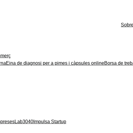
Sobr
merç
rna
Eina de diagnosi per a pimes i càpsules online
Borsa de treb
mpreses
Lab3040
Impulsa Startup