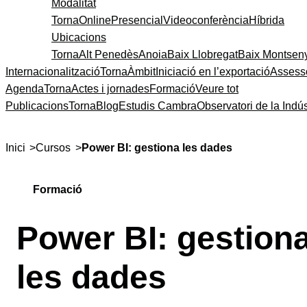
Modalitat
Torna
Online
Presencial
Videoconferència
Híbrida
Ubicacions
Torna
Alt Penedès
Anoia
Baix Llobregat
Baix Montsen
Internacionalització
Torna
Àmbit
Iniciació en l’exportació
Assess
Agenda
Torna
Actes i jornades
Formació
Veure tot
Publicacions
Torna
Blog
Estudis Cambra
Observatori de la Indús
>
>
Inici
Cursos
Power BI: gestiona les dades
Formació
Power BI: gestion
les dades