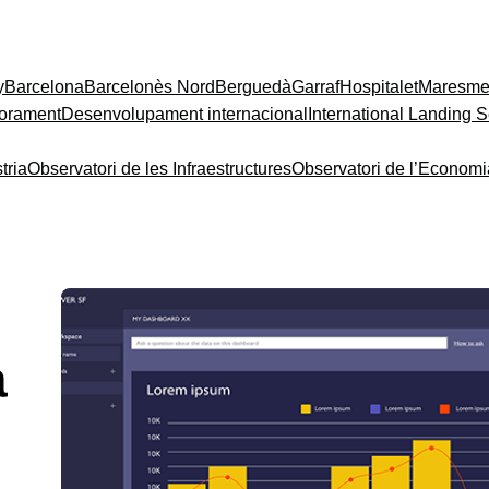
y
Barcelona
Barcelonès Nord
Berguedà
Garraf
Hospitalet
Maresm
orament
Desenvolupament internacional
International Landing S
tria
Observatori de les Infraestructures
Observatori de l’Econom
a