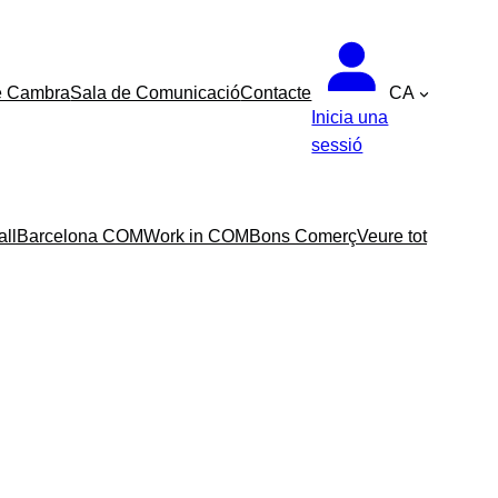
e Cambra
Sala de Comunicació
Contacte
CA
Inicia una
sessió
all
Barcelona COM
Work in COM
Bons Comerç
Veure tot