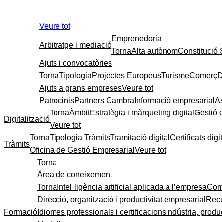
Veure tot
Emprenedoria
Arbitratge i mediació
Torna
Alta autònom
Constitució
Ajuts i convocatòries
Torna
Tipologia
Projectes Europeus
Turisme
Comerç
D
Ajuts a grans empreses
Veure tot
Patrocinis
Partners Cambra
Informació empresarial
A
Torna
Àmbit
Estratègia i màrqueting digital
Gestió 
Digitalització
Veure tot
Torna
Tipologia Tràmits
Tramitació digital
Certificats digi
Tràmits
Oficina de Gestió Empresarial
Veure tot
Torna
Àrea de coneixement
Torna
Intel·ligència artificial aplicada a l’empresa
Come
Direcció, organització i productivitat empresarial
Recu
Formació
Idiomes professionals i certificacions
Indústria, produc