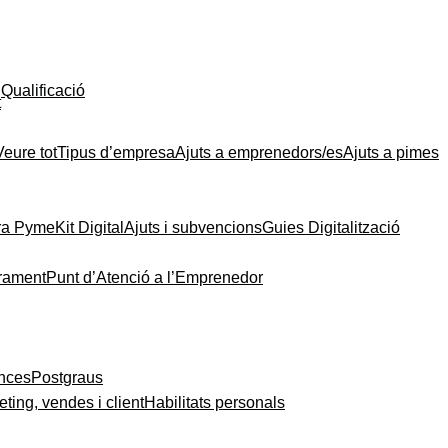
Qualificació
t
Veure tot
Tipus d’empresa
Ajuts a emprenedors/es
Ajuts a pimes
ra Pyme
Kit Digital
Ajuts i subvencions
Guies Digitalització
rament
Punt d’Atenció a l’Emprenedor
ances
Postgraus
ting, vendes i client
Habilitats personals