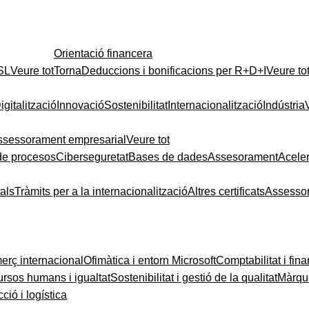
Orientació financera
 SL
Veure tot
Torna
Deduccions i bonificacions per R+D+I
Veure to
igitalització
Innovació
Sostenibilitat
Internacionalització
Indústria
ssessorament empresarial
Veure tot
de procesos
Ciberseguretat
Bases de dades
Assesorament
Acele
tals
Tràmits per a la internacionalització
Altres certificats
Assesso
rç internacional
Ofimàtica i entorn Microsoft
Comptabilitat i fin
rsos humans i igualtat
Sostenibilitat i gestió de la qualitat
Màrque
ció i logística