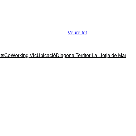
Veure tot
ts
CoWorking Vic
Ubicació
Diagonal
Territori
La Llotja de Mar