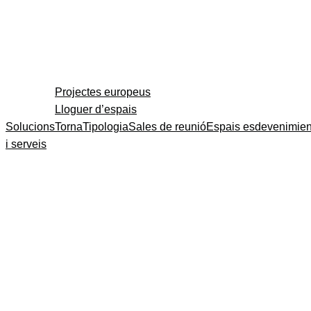
Projectes europeus
Lloguer d’espais
Solucions
Torna
Tipologia
Sales de reunió
Espais esdevenimien
i serveis