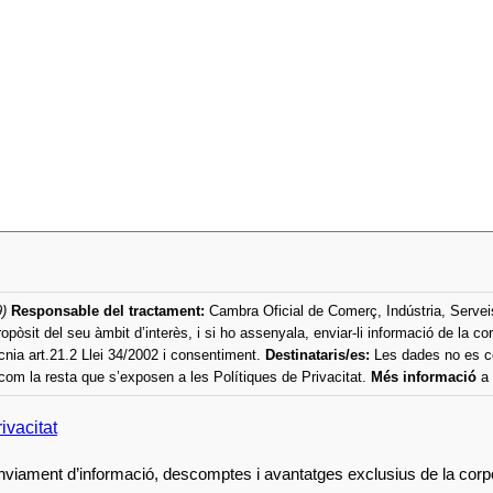
)
Responsable del tractament:
Cambra Oficial de Comerç, Indústria, Serve
dubtes plantejats, enviar informació sol·licitada, enviar comunicacions a propòsit del seu àmbi
ecnia art.21.2 Llei 34/2002 i consentiment.
Destinataris/es:
Les dades no es com
í com la resta que s’exposen a les Polítiques de Privacitat.
Més informació
a 
ivacitat
’enviament d’informació, descomptes i avantatges exclusius de la corp