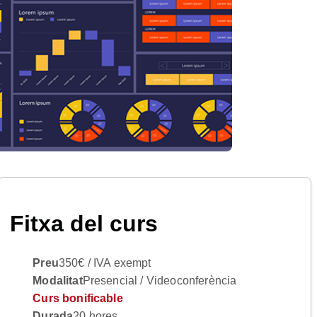
Fitxa del curs
Preu
350€ / IVA exempt
Modalitat
Presencial / Videoconferència
Curs bonificable
Durada
20 hores