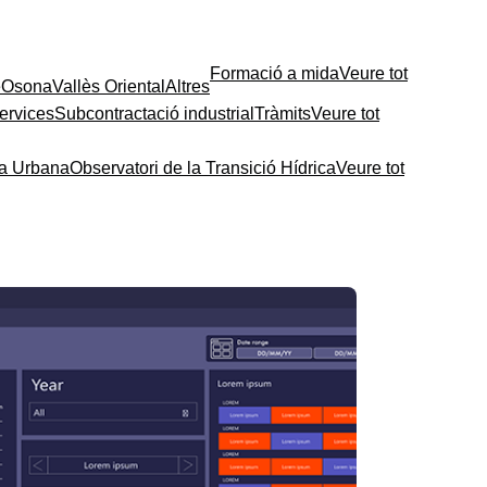
Formació a mida
Veure tot
e
Osona
Vallès Oriental
Altres
ervices
Subcontractació industrial
Tràmits
Veure tot
ia Urbana
Observatori de la Transició Hídrica
Veure tot