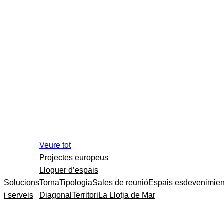
Veure tot
Projectes europeus
Lloguer d’espais
Solucions
Torna
Tipologia
Sales de reunió
Espais esdevenimien
i serveis
Diagonal
Territori
La Llotja de Mar