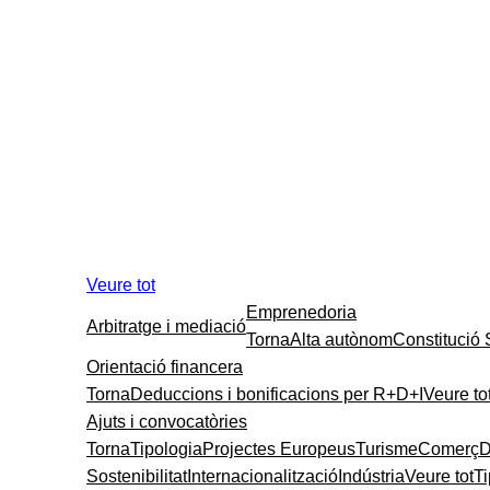
Veure tot
Emprenedoria
Arbitratge i mediació
Torna
Alta autònom
Constitució
Orientació financera
Torna
Deduccions i bonificacions per R+D+I
Veure to
Ajuts i convocatòries
Torna
Tipologia
Projectes Europeus
Turisme
Comerç
D
Sostenibilitat
Internacionalització
Indústria
Veure tot
T