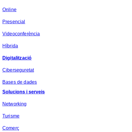
a
d
Online
e
Presencial
s
a
Videoconferència
*
Híbrida
Digitalització
Ciberseguretat
Bases de dades
Solucions i serveis
Networking
Turisme
Comerç