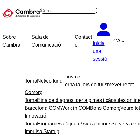
Vés
B
al
u
contingut
s
c
Sobre
Sala de
Contact
CA
a
Inicia
Cambra
Comunicació
e
r
una
sessió
Turisme
Torna
Networking
Torna
Tallers de turisme
Veure tot
Comerç
Torna
Eina de diagnosi per a pimes i càpsules onlin
Barcelona COM
Work in COM
Bons Comerç
Veure tot
Innovació
Torna
Programes d’ajuda / subvencions
Serveis a e
Impulsa Startup