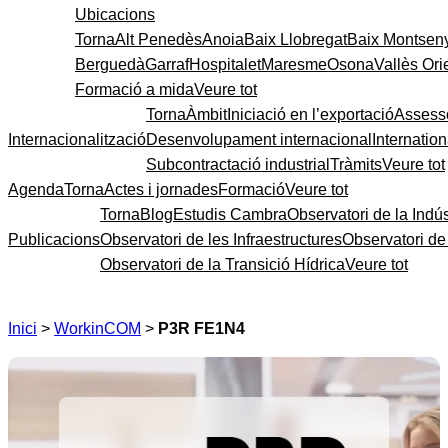
Ubicacions
Torna
Alt Penedès
Anoia
Baix Llobregat
Baix Montsen
Berguedà
Garraf
Hospitalet
Maresme
Osona
Vallès Ori
Formació a mida
Veure tot
Torna
Àmbit
Iniciació en l’exportació
Assess
Internacionalització
Desenvolupament internacional
Internatio
Subcontractació industrial
Tràmits
Veure tot
Agenda
Torna
Actes i jornades
Formació
Veure tot
Torna
Blog
Estudis Cambra
Observatori de la Indús
Publicacions
Observatori de les Infraestructures
Observatori d
Observatori de la Transició Hídrica
Veure tot
Inici
>
WorkinCOM
>
P3R FE1N4