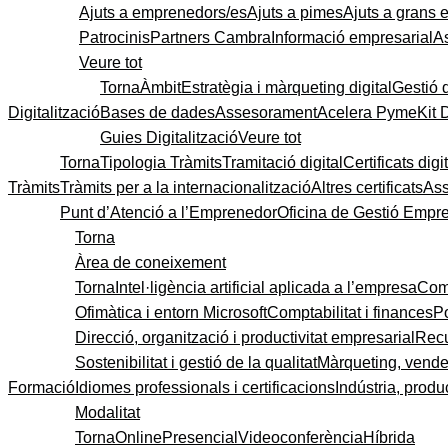
Ajuts a emprenedors/es
Ajuts a pimes
Ajuts a grans
Patrocinis
Partners Cambra
Informació empresarial
A
Veure tot
Torna
Àmbit
Estratègia i màrqueting digital
Gestió 
Digitalització
Bases de dades
Assesorament
Acelera Pyme
Kit 
Guies Digitalització
Veure tot
Torna
Tipologia Tràmits
Tramitació digital
Certificats digi
Tràmits
Tràmits per a la internacionalització
Altres certificats
As
Punt d’Atenció a l’Emprenedor
Oficina de Gestió Empre
Torna
Àrea de coneixement
Torna
Intel·ligència artificial aplicada a l’empresa
Come
Ofimàtica i entorn Microsoft
Comptabilitat i finances
P
Direcció, organització i productivitat empresarial
Recu
Sostenibilitat i gestió de la qualitat
Màrqueting, vendes
Formació
Idiomes professionals i certificacions
Indústria, produc
Modalitat
Torna
Online
Presencial
Videoconferència
Híbrida