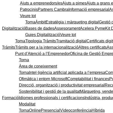
Ajuts a emprenedors/es
Ajuts a pimes
Ajuts a grans
Patrocinis
Partners Cambra
Informació empresarial
A
Veure tot
Torna
Àmbit
Estratègia i màrqueting digital
Gestió 
Digitalització
Bases de dades
Assesorament
Acelera Pyme
Kit 
Guies Digitalització
Veure tot
Torna
Tipologia Tràmits
Tramitació digital
Certificats digi
Tràmits
Tràmits per a la internacionalització
Altres certificats
As
Punt d’Atenció a l’Emprenedor
Oficina de Gestió Empre
Torna
Àrea de coneixement
Torna
Intel·ligència artificial aplicada a l’empresa
Come
Ofimàtica i entorn Microsoft
Comptabilitat i finances
P
Direcció, organització i productivitat empresarial
Recu
Sostenibilitat i gestió de la qualitat
Màrqueting, vendes
Formació
Idiomes professionals i certificacions
Indústria, produc
Modalitat
Torna
Online
Presencial
Videoconferència
Híbrida