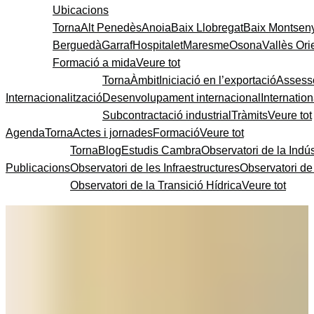
Ubicacions
Torna
Alt Penedès
Anoia
Baix Llobregat
Baix Montsen
Berguedà
Garraf
Hospitalet
Maresme
Osona
Vallès Ori
Formació a mida
Veure tot
Torna
Àmbit
Iniciació en l’exportació
Assess
Internacionalització
Desenvolupament internacional
Internatio
Subcontractació industrial
Tràmits
Veure tot
Agenda
Torna
Actes i jornades
Formació
Veure tot
Torna
Blog
Estudis Cambra
Observatori de la Indús
Publicacions
Observatori de les Infraestructures
Observatori d
Observatori de la Transició Hídrica
Veure tot