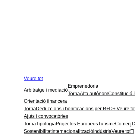
Veure tot
Emprenedoria
Arbitratge i mediació
Torna
Alta autònom
Constitució
Orientació financera
Torna
Deduccions i bonificacions per R+D+I
Veure to
Ajuts i convocatòries
Torna
Tipologia
Projectes Europeus
Turisme
Comerç
D
Sostenibilitat
Internacionalització
Indústria
Veure tot
T