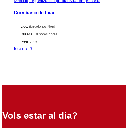
Direcció, organització i productivitat empresarial
Curs bàsic de Lean
Lloc:
Barcelonès Nord
Durada:
10 hores hores
Preu:
290€
Inscriu-t’hi
Vols estar al dia?