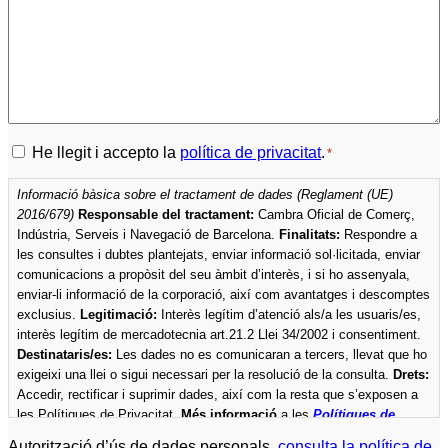
Política
He llegit i accepto la
política de privacitat
.
*
de
Informació bàsica sobre el tractament de dades (Reglament (UE)
privacitat
2016/679)
Responsable del tractament:
Cambra Oficial de Comerç,
*
Indústria, Serveis i Navegació de Barcelona.
Finalitats:
Respondre a
les consultes i dubtes plantejats, enviar informació sol·licitada, enviar
comunicacions a propòsit del seu àmbit d’interès, i si ho assenyala,
enviar-li informació de la corporació, així com avantatges i descomptes
exclusius.
Legitimació:
Interès legítim d’atenció als/a les usuaris/es,
interès legítim de mercadotecnia art.21.2 Llei 34/2002 i consentiment.
Destinataris/es:
Les dades no es comunicaran a tercers, llevat que ho
exigeixi una llei o sigui necessari per la resolució de la consulta.
Drets:
Accedir, rectificar i suprimir dades, així com la resta que s’exposen a
les Polítiques de Privacitat.
Més informació
a les
Polítiques de
privacitat
de la Cambra.
Autorització d’ús de dades personals,
consulta la política de