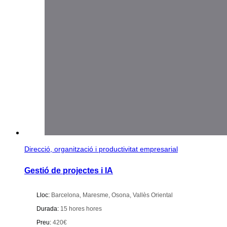
Direcció, organització i productivitat empresarial
Gestió de projectes i IA
Lloc:
Barcelona
,
Maresme
,
Osona
,
Vallès Oriental
Durada:
15 hores hores
Preu:
420€