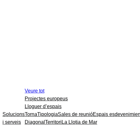
Veure tot
Projectes europeus
Lloguer d’espais
Solucions
Torna
Tipologia
Sales de reunió
Espais esdevenimien
i serveis
Diagonal
Territori
La Llotja de Mar