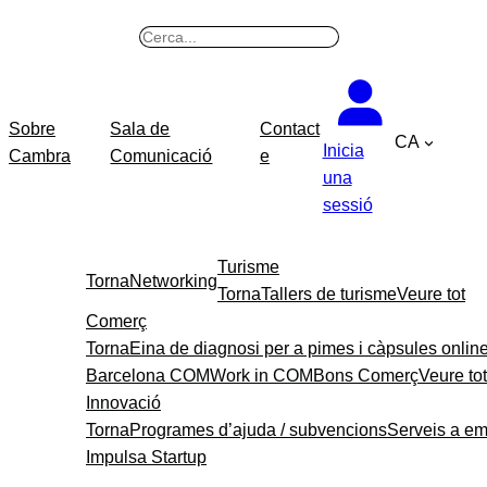
Vés
B
al
u
contingut
s
c
Sobre
Sala de
Contact
CA
a
Inicia
Cambra
Comunicació
e
r
una
sessió
Turisme
Torna
Networking
Torna
Tallers de turisme
Veure tot
Comerç
Torna
Eina de diagnosi per a pimes i càpsules onlin
Barcelona COM
Work in COM
Bons Comerç
Veure tot
Innovació
Torna
Programes d’ajuda / subvencions
Serveis a e
Impulsa Startup