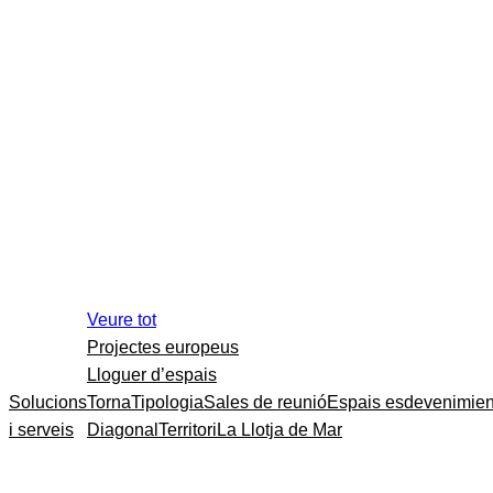
Veure tot
Projectes europeus
Lloguer d’espais
Solucions
Torna
Tipologia
Sales de reunió
Espais esdevenimien
i serveis
Diagonal
Territori
La Llotja de Mar