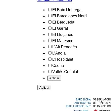
El Baix Llobregat
El Barcelonès Nord
El Berguedà
El Garraf
El Lluçanès
El Maresme
L’Alt Penedès
L’Anoia
L’Hospitalet
Osona
Vallès Oriental
Aplicar
Aplicar