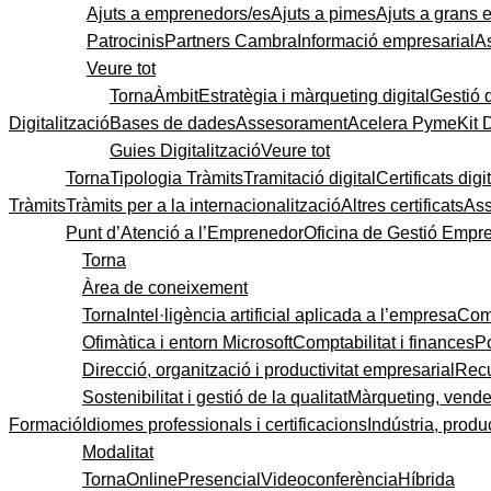
Ajuts a emprenedors/es
Ajuts a pimes
Ajuts a grans
Patrocinis
Partners Cambra
Informació empresarial
A
Veure tot
Torna
Àmbit
Estratègia i màrqueting digital
Gestió 
Digitalització
Bases de dades
Assesorament
Acelera Pyme
Kit 
Guies Digitalització
Veure tot
Torna
Tipologia Tràmits
Tramitació digital
Certificats digi
Tràmits
Tràmits per a la internacionalització
Altres certificats
As
Punt d’Atenció a l’Emprenedor
Oficina de Gestió Empre
Torna
Àrea de coneixement
Torna
Intel·ligència artificial aplicada a l’empresa
Come
Ofimàtica i entorn Microsoft
Comptabilitat i finances
P
Direcció, organització i productivitat empresarial
Recu
Sostenibilitat i gestió de la qualitat
Màrqueting, vendes
Formació
Idiomes professionals i certificacions
Indústria, produc
Modalitat
Torna
Online
Presencial
Videoconferència
Híbrida