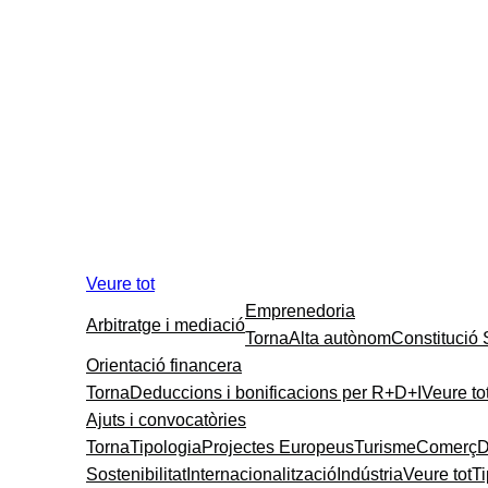
Veure tot
Emprenedoria
Arbitratge i mediació
Torna
Alta autònom
Constitució
Orientació financera
Torna
Deduccions i bonificacions per R+D+I
Veure to
Ajuts i convocatòries
Torna
Tipologia
Projectes Europeus
Turisme
Comerç
D
Sostenibilitat
Internacionalització
Indústria
Veure tot
T