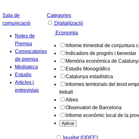
Sala de
Categories
comunicació
Digitalització
Economia
Notes de
Premsa
Informe trimestral de conjuntura 
Convocatories
Indicadors de progrés i benestar
de premsa
Memòria econòmica de Cataluny
Mediateca
Estudis Monogràfics
Estudis
Catalunya estadística
Articles i
Informes territorials del teixit emp
entrevistas
treball
Altres
Observatori de Barcelona
Informe econòmic local de la pro
Aplicar
Igualtat (ODEE)