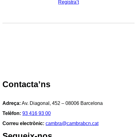
Registra’t
Contacta’ns
Adreça:
Av. Diagonal, 452 – 08006 Barcelona
Telèfon:
93 416 93 00
Correu electrònic:
cambra@cambrabcn.cat
Segueix-nos