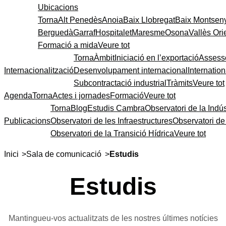
Ubicacions
Torna
Alt Penedès
Anoia
Baix Llobregat
Baix Montsen
Berguedà
Garraf
Hospitalet
Maresme
Osona
Vallès Ori
Formació a mida
Veure tot
Torna
Àmbit
Iniciació en l’exportació
Assess
Internacionalització
Desenvolupament internacional
Internatio
Subcontractació industrial
Tràmits
Veure tot
Agenda
Torna
Actes i jornades
Formació
Veure tot
Torna
Blog
Estudis Cambra
Observatori de la Indús
Publicacions
Observatori de les Infraestructures
Observatori d
Observatori de la Transició Hídrica
Veure tot
>
>
Inici
Sala de comunicació
Estudis
Estudis
Mantingueu-vos actualitzats de les nostres últimes notícies