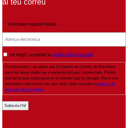
al teu correu
"
" indicates required fields
*
E
m
a
P
He llegit i acceptat la
política de privacitat
*
i
o
l
En subscriure’s, acceptes que la Cambra de Comerç de Barcelona
l
*
tracti les teves dades per a enviar-te notícies i promocions. Podràs
í
anul·lar la teva subscripció en el moment que ho desitgis. Per a més
t
informació o per exercir els teus drets, pots consultar la
política de
privacitat de la Cambra.
i
c
a
d
e
p