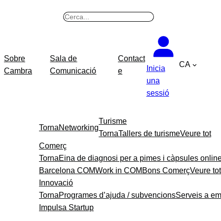
Vés
B
al
u
contingut
s
c
Sobre
Sala de
Contact
CA
a
Inicia
Cambra
Comunicació
e
r
una
sessió
Turisme
Torna
Networking
Torna
Tallers de turisme
Veure tot
Comerç
Torna
Eina de diagnosi per a pimes i càpsules onlin
Barcelona COM
Work in COM
Bons Comerç
Veure tot
Innovació
Torna
Programes d’ajuda / subvencions
Serveis a e
Impulsa Startup