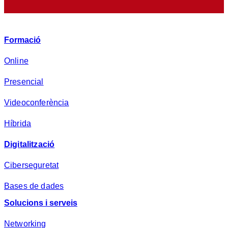
r
i
v
Formació
a
d
Online
e
Presencial
s
a
Videoconferència
*
Híbrida
Digitalització
Ciberseguretat
Bases de dades
Solucions i serveis
Networking