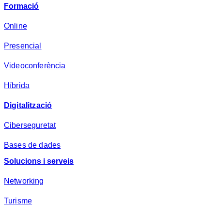
v
Formació
a
d
Online
e
Presencial
s
a
Videoconferència
*
Híbrida
Digitalització
Ciberseguretat
Bases de dades
Solucions i serveis
Networking
Turisme