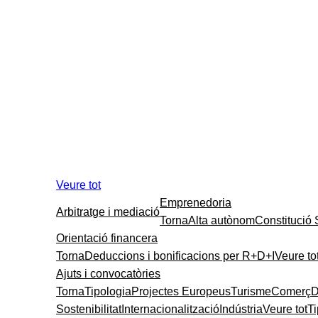
Veure tot
Emprenedoria
Arbitratge i mediació
Torna
Alta autònom
Constitució
Orientació financera
Torna
Deduccions i bonificacions per R+D+I
Veure to
Ajuts i convocatòries
Torna
Tipologia
Projectes Europeus
Turisme
Comerç
D
Sostenibilitat
Internacionalització
Indústria
Veure tot
T