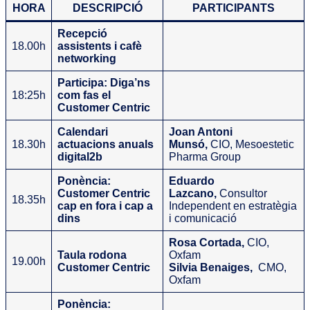
HORA
DESCRIPCIÓ
PARTICIPANTS
Recepció
18.00h
assistents i cafè
networking
Participa: Diga’ns
18:25h
com fas el
Customer Centric
Calendari
Joan Antoni
18.30h
actuacions anuals
Munsó,
CIO, Mesoestetic
digital2b
Pharma Group
Ponència:
Eduardo
Customer Centric
Lazcano,
Consultor
18.35h
cap en fora i cap a
Independent en estratègia
dins
i comunicació
Rosa Cortada
,
CIO,
Taula rodona
Oxfam
19.00h
Customer Centric
Silvia Benaiges,
CMO,
Oxfam
Ponència: