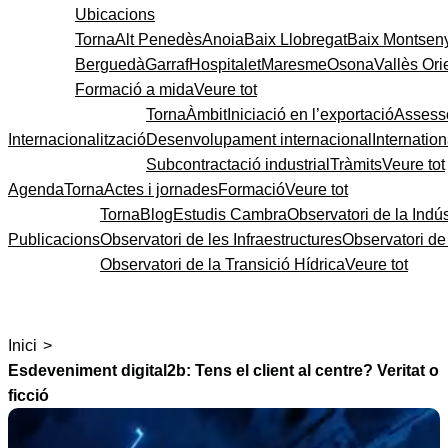
Ubicacions
Torna
Alt Penedès
Anoia
Baix Llobregat
Baix Montsen
Berguedà
Garraf
Hospitalet
Maresme
Osona
Vallès Ori
Formació a mida
Veure tot
Torna
Àmbit
Iniciació en l’exportació
Assess
Internacionalització
Desenvolupament internacional
Internatio
Subcontractació industrial
Tràmits
Veure tot
Agenda
Torna
Actes i jornades
Formació
Veure tot
Torna
Blog
Estudis Cambra
Observatori de la Indús
Publicacions
Observatori de les Infraestructures
Observatori d
Observatori de la Transició Hídrica
Veure tot
>
Inici
Esdeveniment digital2b: Tens el client al centre? Veritat o
ficció