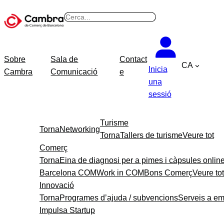
Vés
B
al
u
contingut
s
c
Sobre
Sala de
Contact
CA
a
Inicia
Cambra
Comunicació
e
r
una
sessió
Turisme
Torna
Networking
Torna
Tallers de turisme
Veure tot
Comerç
Torna
Eina de diagnosi per a pimes i càpsules onlin
Barcelona COM
Work in COM
Bons Comerç
Veure tot
Innovació
Torna
Programes d’ajuda / subvencions
Serveis a e
Impulsa Startup