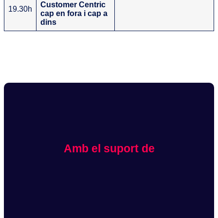
Customer Centric
19.30h
cap en fora i cap a
dins
Amb el suport de