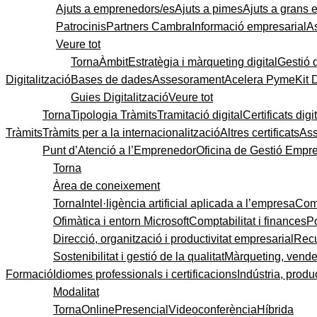
Ajuts a emprenedors/es
Ajuts a pimes
Ajuts a grans
Patrocinis
Partners Cambra
Informació empresarial
A
Veure tot
Torna
Àmbit
Estratègia i màrqueting digital
Gestió 
Digitalització
Bases de dades
Assesorament
Acelera Pyme
Kit 
Guies Digitalització
Veure tot
Torna
Tipologia Tràmits
Tramitació digital
Certificats digi
Tràmits
Tràmits per a la internacionalització
Altres certificats
As
Punt d’Atenció a l’Emprenedor
Oficina de Gestió Empre
Torna
Àrea de coneixement
Torna
Intel·ligència artificial aplicada a l’empresa
Come
Ofimàtica i entorn Microsoft
Comptabilitat i finances
P
Direcció, organització i productivitat empresarial
Recu
Sostenibilitat i gestió de la qualitat
Màrqueting, vendes
Formació
Idiomes professionals i certificacions
Indústria, produc
Modalitat
Torna
Online
Presencial
Videoconferència
Híbrida