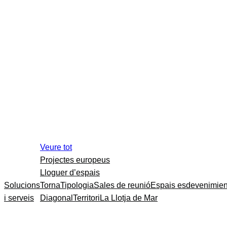
Veure tot
Projectes europeus
Lloguer d’espais
Solucions
Torna
Tipologia
Sales de reunió
Espais esdevenimien
i serveis
Diagonal
Territori
La Llotja de Mar