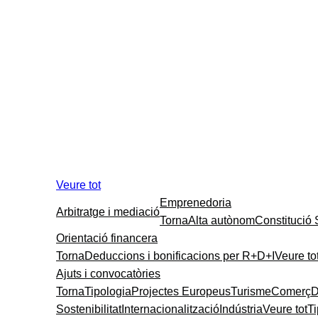
Veure tot
Emprenedoria
Arbitratge i mediació
Torna
Alta autònom
Constitució
Orientació financera
Torna
Deduccions i bonificacions per R+D+I
Veure to
Ajuts i convocatòries
Torna
Tipologia
Projectes Europeus
Turisme
Comerç
D
Sostenibilitat
Internacionalització
Indústria
Veure tot
T