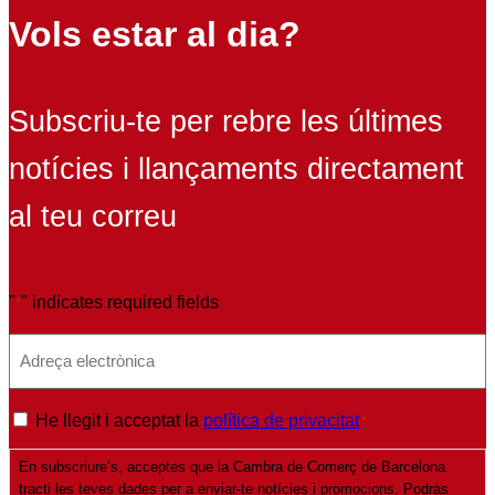
Vols estar al dia?
Subscriu-te per rebre les últimes
notícies i llançaments directament
al teu correu
"
" indicates required fields
*
E
m
a
P
He llegit i acceptat la
política de privacitat
*
i
o
l
En subscriure’s, acceptes que la Cambra de Comerç de Barcelona
l
*
tracti les teves dades per a enviar-te notícies i promocions. Podràs