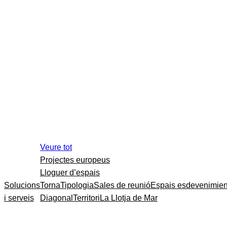
Veure tot
Projectes europeus
Lloguer d’espais
Solucions
Torna
Tipologia
Sales de reunió
Espais esdevenimien
i serveis
Diagonal
Territori
La Llotja de Mar