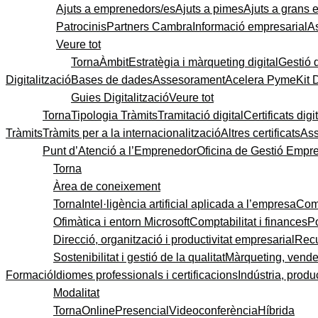
Ajuts a emprenedors/es
Ajuts a pimes
Ajuts a grans
Patrocinis
Partners Cambra
Informació empresarial
A
Veure tot
Torna
Àmbit
Estratègia i màrqueting digital
Gestió 
Digitalització
Bases de dades
Assesorament
Acelera Pyme
Kit 
Guies Digitalització
Veure tot
Torna
Tipologia Tràmits
Tramitació digital
Certificats digi
Tràmits
Tràmits per a la internacionalització
Altres certificats
As
Punt d’Atenció a l’Emprenedor
Oficina de Gestió Empre
Torna
Àrea de coneixement
Torna
Intel·ligència artificial aplicada a l’empresa
Come
Ofimàtica i entorn Microsoft
Comptabilitat i finances
P
Direcció, organització i productivitat empresarial
Recu
Sostenibilitat i gestió de la qualitat
Màrqueting, vendes
Formació
Idiomes professionals i certificacions
Indústria, produc
Modalitat
Torna
Online
Presencial
Videoconferència
Híbrida