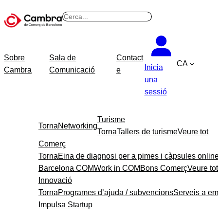
Vés
B
al
u
contingut
s
c
Sobre
Sala de
Contact
CA
a
Inicia
Cambra
Comunicació
e
r
una
sessió
Turisme
Torna
Networking
Torna
Tallers de turisme
Veure tot
Comerç
Torna
Eina de diagnosi per a pimes i càpsules onlin
Barcelona COM
Work in COM
Bons Comerç
Veure tot
Innovació
Torna
Programes d’ajuda / subvencions
Serveis a e
Impulsa Startup