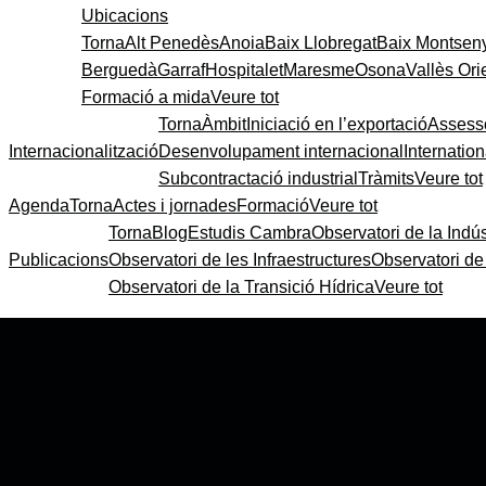
Ubicacions
Torna
Alt Penedès
Anoia
Baix Llobregat
Baix Montsen
Berguedà
Garraf
Hospitalet
Maresme
Osona
Vallès Ori
Formació a mida
Veure tot
Torna
Àmbit
Iniciació en l’exportació
Assess
Internacionalització
Desenvolupament internacional
Internatio
Subcontractació industrial
Tràmits
Veure tot
Agenda
Torna
Actes i jornades
Formació
Veure tot
Torna
Blog
Estudis Cambra
Observatori de la Indús
Publicacions
Observatori de les Infraestructures
Observatori d
Observatori de la Transició Hídrica
Veure tot