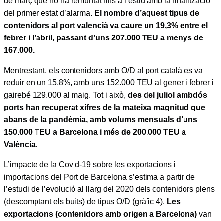
de març que no ha remuntat fins a l’estiu amb la finalització
del primer estat d’alarma.
El nombre d’aquest tipus de
contenidors al port valencià va caure un 19,3% entre el
febrer i l’abril, passant d’uns 207.000 TEU a menys de
167.000.
Mentrestant, els contenidors amb O/D al port català es va
reduir en un 15,8%, amb uns 152.000 TEU al gener i febrer i
gairebé 129.000 al maig. Tot i això,
des del juliol ambdós
ports han recuperat xifres de la mateixa magnitud que
abans de la pandèmia, amb volums mensuals d’uns
150.000 TEU a Barcelona i més de 200.000 TEU a
València.
L’impacte de la Covid-19 sobre les exportacions i
importacions del Port de Barcelona s’estima a partir de
l’estudi de l’evolució al llarg del 2020 dels contenidors plens
(descomptant els buits) de tipus O/D (gràfic 4).
Les
exportacions (contenidors amb origen a Barcelona)
van