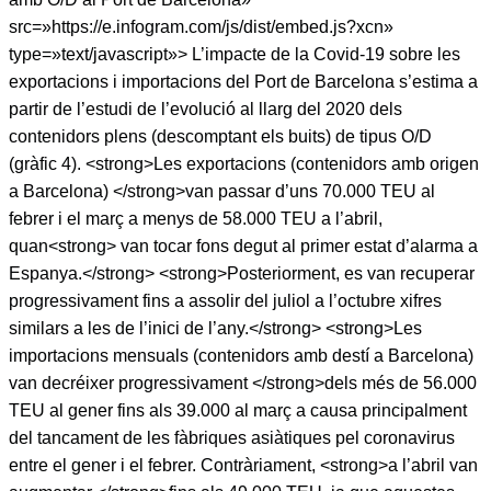
src=»https://e.infogram.com/js/dist/embed.js?xcn»
type=»text/javascript»> L’impacte de la Covid-19 sobre les
exportacions i importacions del Port de Barcelona s’estima a
partir de l’estudi de l’evolució al llarg del 2020 dels
contenidors plens (descomptant els buits) de tipus O/D
(gràfic 4). <strong>Les exportacions (contenidors amb origen
a Barcelona) </strong>van passar d’uns 70.000 TEU al
febrer i el març a menys de 58.000 TEU a l’abril,
quan<strong> van tocar fons degut al primer estat d’alarma a
Espanya.</strong> <strong>Posteriorment, es van recuperar
progressivament fins a assolir del juliol a l’octubre xifres
similars a les de l’inici de l’any.</strong> <strong>Les
importacions mensuals (contenidors amb destí a Barcelona)
van decréixer progressivament </strong>dels més de 56.000
TEU al gener fins als 39.000 al març a causa principalment
del tancament de les fàbriques asiàtiques pel coronavirus
entre el gener i el febrer. Contràriament, <strong>a l’abril van