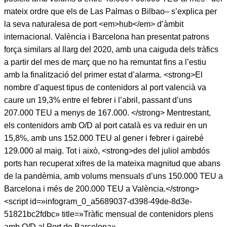
mateix ordre que els de Las Palmas o Bilbao– s’explica per
la seva naturalesa de port <em>hub</em> d’àmbit
internacional. València i Barcelona han presentat patrons
força similars al llarg del 2020, amb una caiguda dels tràfics
a partir del mes de març que no ha remuntat fins a l’estiu
amb la finalització del primer estat d’alarma. <strong>El
nombre d’aquest tipus de contenidors al port valencià va
caure un 19,3% entre el febrer i l’abril, passant d’uns
207.000 TEU a menys de 167.000. </strong> Mentrestant,
els contenidors amb O/D al port català es va reduir en un
15,8%, amb uns 152.000 TEU al gener i febrer i gairebé
129.000 al maig. Tot i això, <strong>des del juliol ambdós
ports han recuperat xifres de la mateixa magnitud que abans
de la pandèmia, amb volums mensuals d’uns 150.000 TEU a
Barcelona i més de 200.000 TEU a València.</strong>
<script id=»infogram_0_a5689037-d398-49de-8d3e-
51821bc2fdbc» title=»Tràfic mensual de contenidors plens
amb O/D al Port de Barcelona»