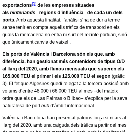
[1]
exportacions
de les empreses situades
als
hinterlands
–regions d’influència– de cada un dels
ports
. Amb aquesta finalitat, l’anàlisi s’ha de dur a terme
sense tenir en compte aquells tràfics de transbord en els
quals la mercaderia no entra ni surt del recinte portuari, sinó
que únicament canvia de vaixell.
Els ports de València i Barcelona són els que, amb
diferència, han gestionat més contenidors de tipus O/D
al llarg del 2020, amb fluxos mensuals que superen els
165.000 TEU el primer i els 125.000 TEU el segon
(gràfic
3). El fet que Algesires quedi relegat a la tercera posició amb
volums d’entre 48.000 i 66.000 TEU al mes –del mateix
ordre que els de Las Palmas o Bilbao– s’explica per la seva
naturalesa de port
hub
d’àmbit internacional.
València i Barcelona han presentat patrons força similars al
llarg del 2020, amb una caiguda dels tràfics a partir del mes