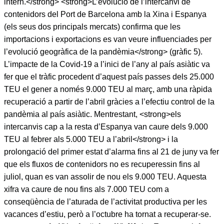
intern.</strong> <strong>L’evolució de l’intercanvi de
contenidors del Port de Barcelona amb la Xina i Espanya
(els seus dos principals mercats) confirma que les
importacions i exportacions es van veure influenciades per
l’evolució geogràfica de la pandèmia</strong> (gràfic 5).
L’impacte de la Covid-19 a l’inici de l’any al país asiàtic va
fer que el tràfic procedent d’aquest país passes dels 25.000
TEU el gener a només 9.000 TEU al març, amb una ràpida
recuperació a partir de l’abril gràcies a l’efectiu control de la
pandèmia al país asiàtic. Mentrestant, <strong>els
intercanvis cap a la resta d’Espanya van caure dels 9.000
TEU al febrer als 5.000 TEU a l’abril</strong> i la
prolongació del primer estat d’alarma fins al 21 de juny va fer
que els fluxos de contenidors no es recuperessin fins al
juliol, quan es van assolir de nou els 9.000 TEU. Aquesta
xifra va caure de nou fins als 7.000 TEU com a
conseqüència de l’aturada de l’activitat productiva per les
vacances d’estiu, però a l’octubre ha tornat a recuperar-se.