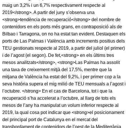
maig un 3,2% i un 6,7% respectivament respecte al
2019</strong>. A partir del juny s’observa una
<strong>tendència de recuperació</strong> del nombre de
contenidors en els ports més grans, en contraposició als de
Bilbao i Tarragona, on no ha estat tan evident. Destaquen els
ports de Las Palmas i València amb increments positius dels
TEU gestionats respecte al 2019, a partir del juliol (el primer)
i de l’agost (el segon). De fet,<strong> en els últims tres
mesos analitzats</strong>, <strong>Las Palmas ha assolit
una taxa de creixement mitjà del 17,5%, mentre que la
mitjana de València ha estat del 9,2%, i per primer cop a la
seva història supera el mig milió de TEU mensuals a l’agost i
l’octubre. </strong> En el cas de Barcelona, tot i que la
recuperació s’ha accelerat a l’octubre, al llarg de tots els
mesos de l’any ha manipulat un volum inferior respecte al
2019, la qual cosa pot indicar que <strong>el posicionament
del principal port de Catalunya en el mercat del
transbordament de contenidors de l’oest de la Mediterrània