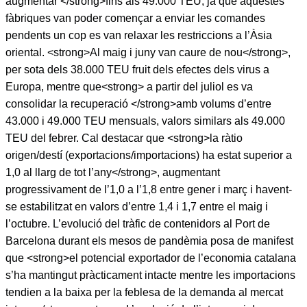
augmentar </strong>fins als 49.000 TEU, ja que aquestes
fàbriques van poder començar a enviar les comandes
pendents un cop es van relaxar les restriccions a l’Àsia
oriental. <strong>Al maig i juny van caure de nou</strong>,
per sota dels 38.000 TEU fruit dels efectes dels virus a
Europa, mentre que<strong> a partir del juliol es va
consolidar la recuperació </strong>amb volums d’entre
43.000 i 49.000 TEU mensuals, valors similars als 49.000
TEU del febrer. Cal destacar que <strong>la ràtio
origen/destí (exportacions/importacions) ha estat superior a
1,0 al llarg de tot l’any</strong>, augmentant
progressivament de l’1,0 a l’1,8 entre gener i març i havent-
se estabilitzat en valors d’entre 1,4 i 1,7 entre el maig i
l’octubre. L’evolució del tràfic de contenidors al Port de
Barcelona durant els mesos de pandèmia posa de manifest
que <strong>el potencial exportador de l’economia catalana
s’ha mantingut pràcticament intacte mentre les importacions
tendien a la baixa per la feblesa de la demanda al mercat