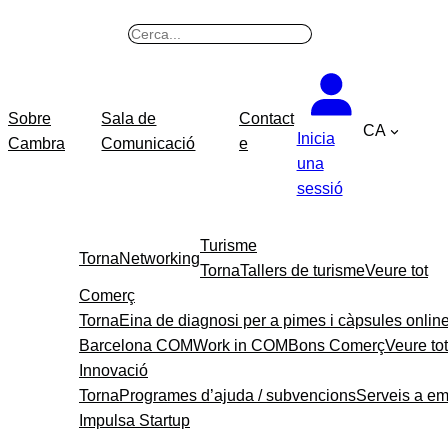
B
u
s
c
Sobre
Sala de
Contact
CA
a
Inicia
Cambra
Comunicació
e
r
una
sessió
Turisme
Torna
Networking
Torna
Tallers de turisme
Veure tot
Comerç
Torna
Eina de diagnosi per a pimes i càpsules onlin
Barcelona COM
Work in COM
Bons Comerç
Veure tot
Innovació
Torna
Programes d’ajuda / subvencions
Serveis a e
Impulsa Startup