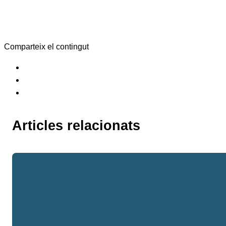
Comparteix el contingut
Articles relacionats
La certificació de l’origen
de les exportacions
evoluciona: què és i què
implica el Registre
d’Exportadors?