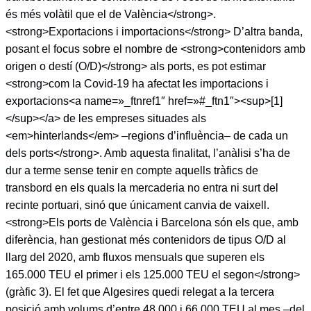
és més volàtil que el de València</strong>.
<strong>Exportacions i importacions</strong> D’altra banda,
posant el focus sobre el nombre de <strong>contenidors amb
origen o destí (O/D)</strong> als ports, es pot estimar
<strong>com la Covid-19 ha afectat les importacions i
exportacions<a name=»_ftnref1″ href=»#_ftn1″><sup>[1]
</sup></a> de les empreses situades als
<em>hinterlands</em> –regions d’influència– de cada un
dels ports</strong>. Amb aquesta finalitat, l’anàlisi s’ha de
dur a terme sense tenir en compte aquells tràfics de
transbord en els quals la mercaderia no entra ni surt del
recinte portuari, sinó que únicament canvia de vaixell.
<strong>Els ports de València i Barcelona són els que, amb
diferència, han gestionat més contenidors de tipus O/D al
llarg del 2020, amb fluxos mensuals que superen els
165.000 TEU el primer i els 125.000 TEU el segon</strong>
(gràfic 3). El fet que Algesires quedi relegat a la tercera
posició amb volums d’entre 48.000 i 66.000 TEU al mes –del