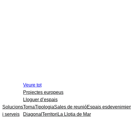
Veure tot
Projectes europeus
Lloguer d’espais
Solucions
Torna
Tipologia
Sales de reunió
Espais esdevenimien
i serveis
Diagonal
Territori
La Llotja de Mar