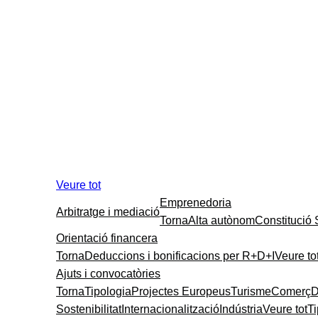
Veure tot
Emprenedoria
Arbitratge i mediació
Torna
Alta autònom
Constitució
Orientació financera
Torna
Deduccions i bonificacions per R+D+I
Veure to
Ajuts i convocatòries
Torna
Tipologia
Projectes Europeus
Turisme
Comerç
D
Sostenibilitat
Internacionalització
Indústria
Veure tot
T