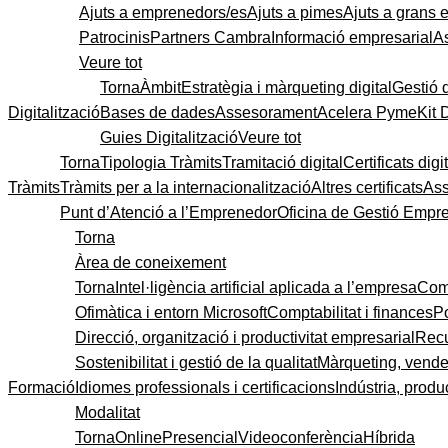
Ajuts a emprenedors/es
Ajuts a pimes
Ajuts a grans
Patrocinis
Partners Cambra
Informació empresarial
A
Veure tot
Torna
Àmbit
Estratègia i màrqueting digital
Gestió 
Digitalització
Bases de dades
Assesorament
Acelera Pyme
Kit 
Guies Digitalització
Veure tot
Torna
Tipologia Tràmits
Tramitació digital
Certificats digi
Tràmits
Tràmits per a la internacionalització
Altres certificats
As
Punt d’Atenció a l’Emprenedor
Oficina de Gestió Empre
Torna
Àrea de coneixement
Torna
Intel·ligència artificial aplicada a l’empresa
Come
Ofimàtica i entorn Microsoft
Comptabilitat i finances
P
Direcció, organització i productivitat empresarial
Recu
Sostenibilitat i gestió de la qualitat
Màrqueting, vendes
Formació
Idiomes professionals i certificacions
Indústria, produc
Modalitat
Torna
Online
Presencial
Videoconferència
Híbrida