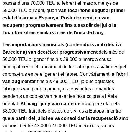
passar d’uns 70.000 TEU al febrer i el març a menys de
58.000 TEU a l’abril, quan
van tocar fons degut al primer
estat d’alarma a Espanya.
Posteriorment, es van
recuperar progressivament fins a assolir
del juliol a
l’octubre xifres similars a les de l’inici de l’any.
Les importacions mensuals (contenidors amb destí a
Barcelona) van decréixer progressivament
dels més de
56.000 TEU al gener fins als 39.000 al març a causa
principalment del tancament de les fàbriques asiàtiques pel
coronavirus entre el gener i el febrer. Contràriament,
a l’abril
van augmentar
fins als 49.000 TEU, ja que aquestes
fàbriques van poder començar a enviar les comandes
pendents un cop es van relaxar les restriccions a l’Àsia
oriental.
Al maig i juny van caure de nou
, per sota dels
38.000 TEU fruit dels efectes dels virus a Europa, mentre
que
a partir del juliol es va consolidar la recuperació
amb
volums d’entre 43.000 i 49.000 TEU mensuals, valors