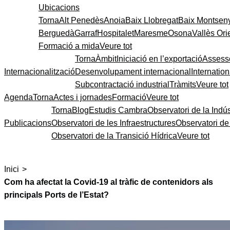
Ubicacions
Torna
Alt Penedès
Anoia
Baix Llobregat
Baix Montsen
Berguedà
Garraf
Hospitalet
Maresme
Osona
Vallès Ori
Formació a mida
Veure tot
Torna
Àmbit
Iniciació en l’exportació
Assess
Internacionalització
Desenvolupament internacional
Internatio
Subcontractació industrial
Tràmits
Veure tot
Agenda
Torna
Actes i jornades
Formació
Veure tot
Torna
Blog
Estudis Cambra
Observatori de la Indús
Publicacions
Observatori de les Infraestructures
Observatori d
Observatori de la Transició Hídrica
Veure tot
>
Inici
Com ha afectat la Covid-19 al tràfic de contenidors als
principals Ports de l’Estat?