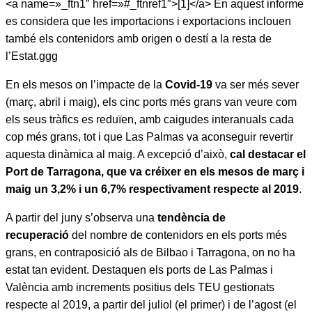
<a name=»_ftn1″ href=»#_ftnref1″>[1]</a> En aquest informe
es considera que les importacions i exportacions inclouen
també els contenidors amb origen o destí a la resta de
l’Estat.ggg
En els mesos on l’impacte de la
Covid-19
va ser més sever
(març, abril i maig), els cinc ports més grans van veure com
els seus tràfics es reduïen, amb caigudes interanuals cada
cop més grans, tot i que Las Palmas va aconseguir revertir
aquesta dinàmica al maig. A excepció d’això,
cal destacar
el
Port de Tarragona, que va créixer en els mesos de març i
maig un 3,2% i un 6,7% respectivament respecte al 2019
.
A partir del juny s’observa una
tendència de
recuperació
del nombre de contenidors en els ports més
grans, en contraposició als de Bilbao i Tarragona, on no ha
estat tan evident. Destaquen els ports de Las Palmas i
València amb increments positius dels TEU gestionats
respecte al 2019, a partir del juliol (el primer) i de l’agost (el