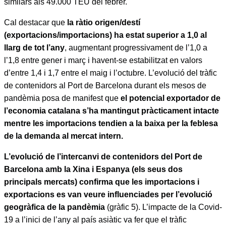
similars als 49.000 TEU del febrer.
Cal destacar que
la ràtio origen/destí
(exportacions/importacions) ha estat superior a 1,0 al
llarg de tot l’any
, augmentant progressivament de l’1,0 a
l’1,8 entre gener i març i havent-se estabilitzat en valors
d’entre 1,4 i 1,7 entre el maig i l’octubre. L’evolució del tràfic
de contenidors al Port de Barcelona durant els mesos de
pandèmia posa de manifest que
el potencial exportador de
l’economia catalana s’ha mantingut pràcticament intacte
mentre les importacions tendien a la baixa per la feblesa
de la demanda al mercat intern.
L’evolució de l’intercanvi de contenidors del Port de
Barcelona amb la Xina i Espanya (els seus dos
principals mercats) confirma que les importacions i
exportacions es van veure influenciades per l’evolució
geogràfica de la pandèmia
(gràfic 5). L’impacte de la Covid-
19 a l’inici de l’any al país asiàtic va fer que el tràfic