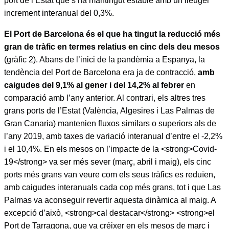
port de l’Estat que s’ha mantingut estable amb un lleuger
increment interanual del 0,3%.
El Port de Barcelona és el que ha tingut la reducció més
gran de tràfic en termes relatius en cinc dels deu mesos
(gràfic 2). Abans de l’inici de la pandèmia a Espanya, la
tendència del Port de Barcelona era ja de contracció,
amb
caigudes del 9,1% al gener i del 14,2% al febrer
en
comparació amb l’any anterior. Al contrari, els altres tres
grans ports de l’Estat (València, Algesires i Las Palmas de
Gran Canaria) mantenien fluxos similars o superiors als de
l’any 2019, amb taxes de variació interanual d’entre el -2,2%
i el 10,4%. En els mesos on l’impacte de la <strong>Covid-
19</strong> va ser més sever (març, abril i maig), els cinc
ports més grans van veure com els seus tràfics es reduïen,
amb caigudes interanuals cada cop més grans, tot i que Las
Palmas va aconseguir revertir aquesta dinàmica al maig. A
excepció d’això, <strong>cal destacar</strong> <strong>el
Port de Tarragona, que va créixer en els mesos de març i