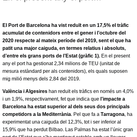
El Port de Barcelona ha vist reduït en un 17,5% el tràfic
acumulat de contenidors entre el gener i l’octubre del
2020 respecte al mateix període del 2019, sent el que ha
patit una major caiguda, en termes relatius i absoluts,
d’entre els grans ports de l’Estat (gràfic 1).
En el present
any el port ha gestionat 2,34 milions de TEU (unitat de
mesura estàndard per als contenidors), els quals suposen
mig milió menys dels 2,84 del 2019.
València i Algesires
han reduït els tràfics en només un 4,0%
i un 1,9%, respectivament, fet que indica que
l’impacte a
Barcelona ha estat superior al dels seus dos principals
competidors a la Mediterrània
. Pel que fa a
Tarragona
, ha
experimentat una caiguda del 12,3%, tot i ser inferior al
15,9% que ha perdut Bilbao. Las Palmas ha estat l’únic gran