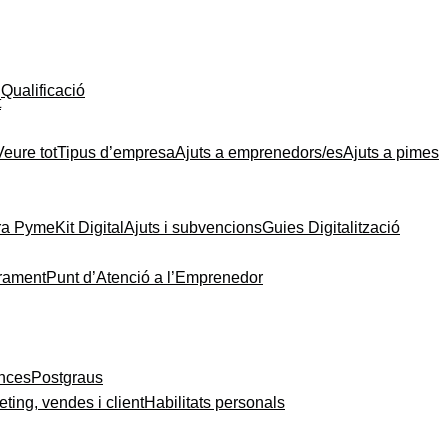
Qualificació
t
Veure tot
Tipus d’empresa
Ajuts a emprenedors/es
Ajuts a pimes
ra Pyme
Kit Digital
Ajuts i subvencions
Guies Digitalització
rament
Punt d’Atenció a l’Emprenedor
ances
Postgraus
ting, vendes i client
Habilitats personals