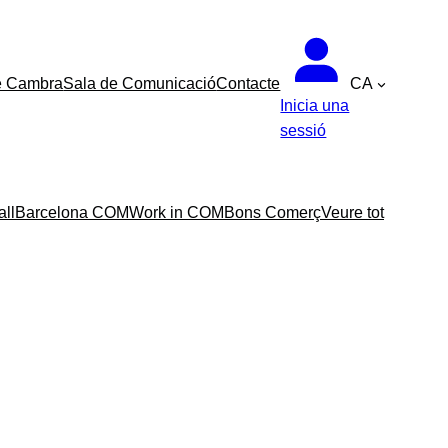
e Cambra
Sala de Comunicació
Contacte
CA
Inicia una
sessió
all
Barcelona COM
Work in COM
Bons Comerç
Veure tot