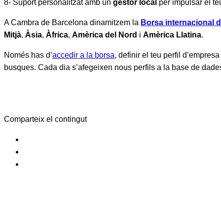
8- Suport personalitzat amb un
gestor local
per impulsar el te
A Cambra de Barcelona dinamitzem la
Borsa internacional 
Mitjà
,
Àsia
,
Àfrica
,
Amèrica del Nord
i
Amèrica Llatina
.
Només has d’
accedir a la borsa
, definir el teu perfil d’empres
busques. Cada dia s’afegeixen nous perfils a la base de dades 
Comparteix el contingut