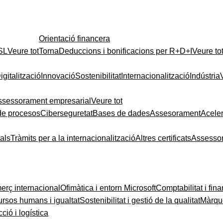
Orientació financera
 SL
Veure tot
Torna
Deduccions i bonificacions per R+D+I
Veure to
igitalització
Innovació
Sostenibilitat
Internacionalització
Indústria
ssessorament empresarial
Veure tot
de procesos
Ciberseguretat
Bases de dades
Assesorament
Acele
tals
Tràmits per a la internacionalització
Altres certificats
Assesso
rç internacional
Ofimàtica i entorn Microsoft
Comptabilitat i fin
rsos humans i igualtat
Sostenibilitat i gestió de la qualitat
Màrque
ció i logística