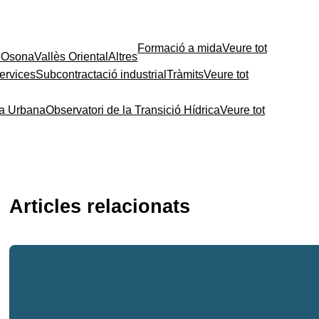
Formació a mida
Veure tot
e
Osona
Vallès Oriental
Altres
ervices
Subcontractació industrial
Tràmits
Veure tot
ia Urbana
Observatori de la Transició Hídrica
Veure tot
Articles relacionats
La certificació de l’origen de
les exportacions
evoluciona: què és i què
implica el Registre
d’Exportadors?