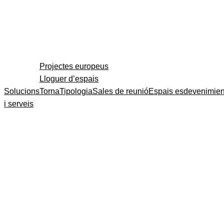
Projectes europeus
Lloguer d’espais
Solucions
Torna
Tipologia
Sales de reunió
Espais esdevenimien
i serveis