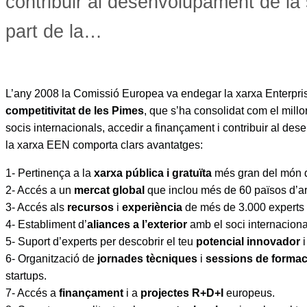
contribuir al desenvolupament de la
part de la…
L’any 2008 la Comissió Europea va endegar la xarxa Enterpri
competitivitat de les Pimes
, que s’ha consolidat com el millo
socis internacionals, accedir a finançament i contribuir al de
la xarxa EEN comporta clars avantatges:
1- Pertinença a la
xarxa pública i gratuïta
més gran del món d
2- Accés a un
mercat global
que inclou més de 60 països d’a
3- Accés als
recursos
i
experiència
de més de 3.000 experts
4- Establiment d’
aliances a l’exterior
amb el soci internaciona
5- Suport d’experts per descobrir el teu
potencial innovador
i
6- Organització de
jornades tècniques
i
sessions de formac
startups.
7- Accés a
finançament
i a
projectes R+D+I
europeus.