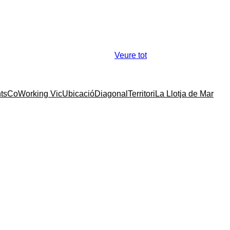
Veure tot
ts
CoWorking Vic
Ubicació
Diagonal
Territori
La Llotja de Mar