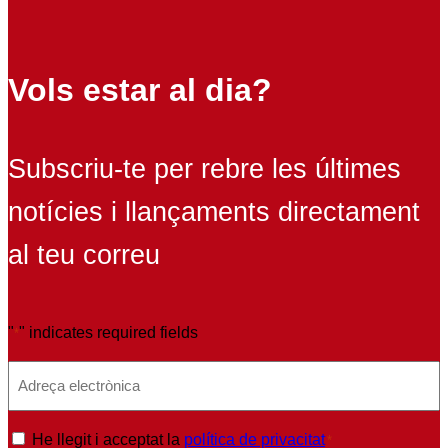
Vols estar al dia?
Subscriu-te per rebre les últimes
notícies i llançaments directament
al teu correu
"
" indicates required fields
*
E
m
a
P
He llegit i acceptat la
política de privacitat
*
i