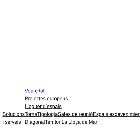
Veure tot
Projectes europeus
Lloguer d’espais
Solucions
Torna
Tipologia
Sales de reunió
Espais esdevenimien
i serveis
Diagonal
Territori
La Llotja de Mar