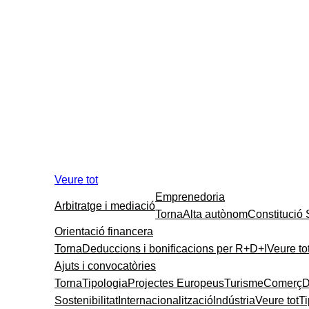
Veure tot
Emprenedoria
Arbitratge i mediació
Torna
Alta autònom
Constitució
Orientació financera
Torna
Deduccions i bonificacions per R+D+I
Veure to
Ajuts i convocatòries
Torna
Tipologia
Projectes Europeus
Turisme
Comerç
D
Sostenibilitat
Internacionalització
Indústria
Veure tot
T