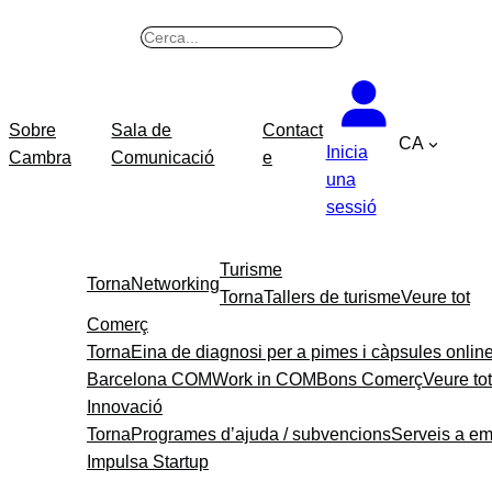
B
u
s
c
Sobre
Sala de
Contact
CA
a
Inicia
Cambra
Comunicació
e
r
una
sessió
Turisme
Torna
Networking
Torna
Tallers de turisme
Veure tot
Comerç
Torna
Eina de diagnosi per a pimes i càpsules onlin
Barcelona COM
Work in COM
Bons Comerç
Veure tot
Innovació
Torna
Programes d’ajuda / subvencions
Serveis a e
Impulsa Startup