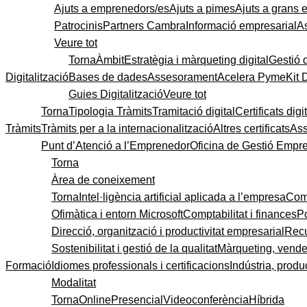
Ajuts a emprenedors/es
Ajuts a pimes
Ajuts a grans
Patrocinis
Partners Cambra
Informació empresarial
A
Veure tot
Torna
Àmbit
Estratègia i màrqueting digital
Gestió 
Digitalització
Bases de dades
Assesorament
Acelera Pyme
Kit 
Guies Digitalització
Veure tot
Torna
Tipologia Tràmits
Tramitació digital
Certificats digi
Tràmits
Tràmits per a la internacionalització
Altres certificats
As
Punt d’Atenció a l’Emprenedor
Oficina de Gestió Empre
Torna
Àrea de coneixement
Torna
Intel·ligència artificial aplicada a l’empresa
Come
Ofimàtica i entorn Microsoft
Comptabilitat i finances
P
Direcció, organització i productivitat empresarial
Recu
Sostenibilitat i gestió de la qualitat
Màrqueting, vendes
Formació
Idiomes professionals i certificacions
Indústria, produc
Modalitat
Torna
Online
Presencial
Videoconferència
Híbrida