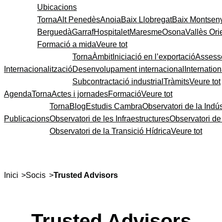
Ubicacions
Torna
Alt Penedès
Anoia
Baix Llobregat
Baix Montsen
Berguedà
Garraf
Hospitalet
Maresme
Osona
Vallès Ori
Formació a mida
Veure tot
Torna
Àmbit
Iniciació en l’exportació
Assess
Internacionalització
Desenvolupament internacional
Internatio
Subcontractació industrial
Tràmits
Veure tot
Agenda
Torna
Actes i jornades
Formació
Veure tot
Torna
Blog
Estudis Cambra
Observatori de la Indús
Publicacions
Observatori de les Infraestructures
Observatori d
Observatori de la Transició Hídrica
Veure tot
>
>
Inici
Socis
Trusted Advisors
Trusted Advisors