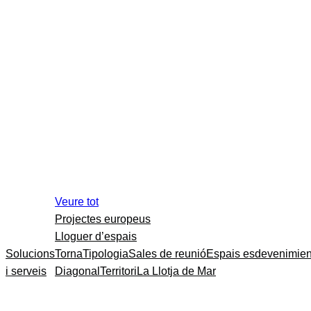
Veure tot
Projectes europeus
Lloguer d’espais
Solucions
Torna
Tipologia
Sales de reunió
Espais esdevenimien
i serveis
Diagonal
Territori
La Llotja de Mar