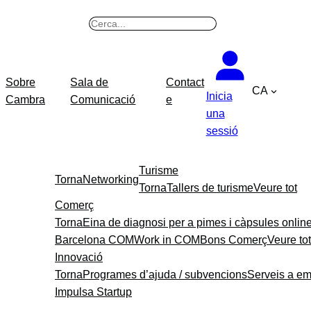
Vés
B
al
u
contingut
s
c
Sobre
Sala de
Contact
CA
a
Inicia
Cambra
Comunicació
e
r
una
sessió
Turisme
Torna
Networking
Torna
Tallers de turisme
Veure tot
Comerç
Torna
Eina de diagnosi per a pimes i càpsules onlin
Barcelona COM
Work in COM
Bons Comerç
Veure tot
Innovació
Torna
Programes d’ajuda / subvencions
Serveis a e
Impulsa Startup