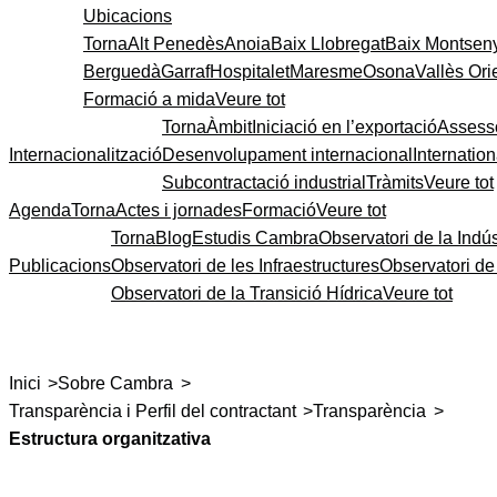
Ubicacions
Torna
Alt Penedès
Anoia
Baix Llobregat
Baix Montsen
Berguedà
Garraf
Hospitalet
Maresme
Osona
Vallès Ori
Formació a mida
Veure tot
Torna
Àmbit
Iniciació en l’exportació
Assess
Internacionalització
Desenvolupament internacional
Internatio
Subcontractació industrial
Tràmits
Veure tot
Agenda
Torna
Actes i jornades
Formació
Veure tot
Torna
Blog
Estudis Cambra
Observatori de la Indús
Publicacions
Observatori de les Infraestructures
Observatori d
Observatori de la Transició Hídrica
Veure tot
>
>
Inici
Sobre Cambra
>
>
Transparència i Perfil del contractant
Transparència
Estructura organitzativa