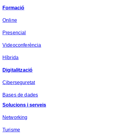
v
Formació
a
d
Online
e
Presencial
s
a
Videoconferència
*
Híbrida
Digitalització
Ciberseguretat
Bases de dades
Solucions i serveis
Networking
Turisme