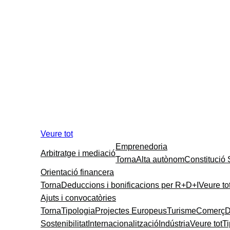
Veure tot
Emprenedoria
Arbitratge i mediació
Torna
Alta autònom
Constitució
Orientació financera
Torna
Deduccions i bonificacions per R+D+I
Veure to
Ajuts i convocatòries
Torna
Tipologia
Projectes Europeus
Turisme
Comerç
D
Sostenibilitat
Internacionalització
Indústria
Veure tot
T