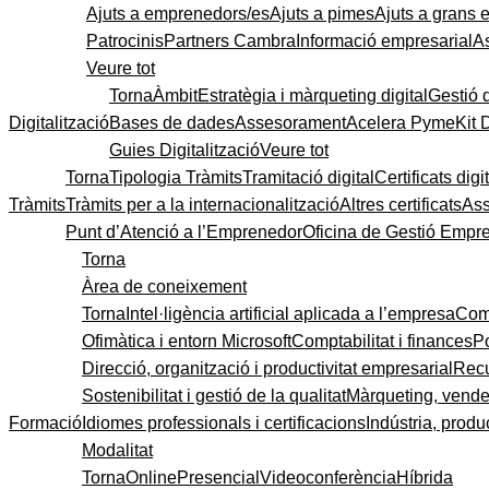
Ajuts a emprenedors/es
Ajuts a pimes
Ajuts a grans
Patrocinis
Partners Cambra
Informació empresarial
A
Veure tot
Torna
Àmbit
Estratègia i màrqueting digital
Gestió 
Digitalització
Bases de dades
Assesorament
Acelera Pyme
Kit 
Guies Digitalització
Veure tot
Torna
Tipologia Tràmits
Tramitació digital
Certificats digi
Tràmits
Tràmits per a la internacionalització
Altres certificats
As
Punt d’Atenció a l’Emprenedor
Oficina de Gestió Empre
Torna
Àrea de coneixement
Torna
Intel·ligència artificial aplicada a l’empresa
Come
Ofimàtica i entorn Microsoft
Comptabilitat i finances
P
Direcció, organització i productivitat empresarial
Recu
Sostenibilitat i gestió de la qualitat
Màrqueting, vendes
Formació
Idiomes professionals i certificacions
Indústria, produc
Modalitat
Torna
Online
Presencial
Videoconferència
Híbrida