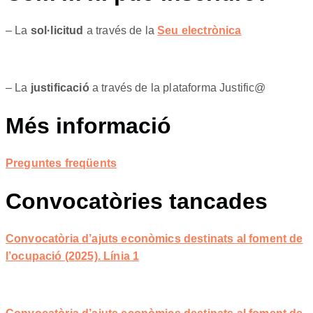
– La
sol·licitud
a través de la
S
e
u electrònica
– La
justificació
a través de la plataforma Justific@
Més informació
Preguntes freqüents
Convocatòries tancades
Convocatòria d’ajuts econòmics destinats al foment de
l’ocupació (2025). Línia 1