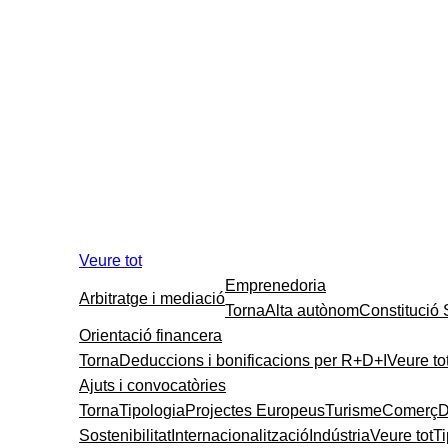
Veure tot
Emprenedoria
Arbitratge i mediació
Torna
Alta autònom
Constitució
Orientació financera
Torna
Deduccions i bonificacions per R+D+I
Veure to
Ajuts i convocatòries
Torna
Tipologia
Projectes Europeus
Turisme
Comerç
D
Sostenibilitat
Internacionalització
Indústria
Veure tot
T