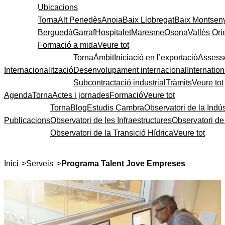
Ubicacions
Torna
Alt Penedès
Anoia
Baix Llobregat
Baix Montsen
Berguedà
Garraf
Hospitalet
Maresme
Osona
Vallès Ori
Formació a mida
Veure tot
Torna
Àmbit
Iniciació en l’exportació
Assess
Internacionalització
Desenvolupament internacional
Internatio
Subcontractació industrial
Tràmits
Veure tot
Agenda
Torna
Actes i jornades
Formació
Veure tot
Torna
Blog
Estudis Cambra
Observatori de la Indús
Publicacions
Observatori de les Infraestructures
Observatori d
Observatori de la Transició Hídrica
Veure tot
>
>
Inici
Serveis
Programa Talent Jove Empreses