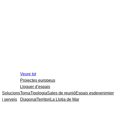
Veure tot
Projectes europeus
Lloguer d’espais
Solucions
Torna
Tipologia
Sales de reunió
Espais esdevenimien
i serveis
Diagonal
Territori
La Llotja de Mar