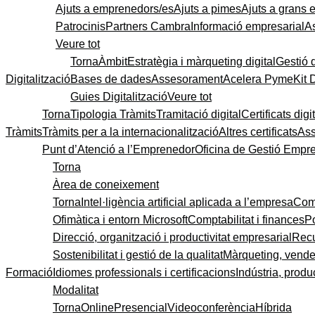
Ajuts a emprenedors/es
Ajuts a pimes
Ajuts a grans
Patrocinis
Partners Cambra
Informació empresarial
A
Veure tot
Torna
Àmbit
Estratègia i màrqueting digital
Gestió 
Digitalització
Bases de dades
Assesorament
Acelera Pyme
Kit 
Guies Digitalització
Veure tot
Torna
Tipologia Tràmits
Tramitació digital
Certificats digi
Tràmits
Tràmits per a la internacionalització
Altres certificats
As
Punt d’Atenció a l’Emprenedor
Oficina de Gestió Empre
Torna
Àrea de coneixement
Torna
Intel·ligència artificial aplicada a l’empresa
Come
Ofimàtica i entorn Microsoft
Comptabilitat i finances
P
Direcció, organització i productivitat empresarial
Recu
Sostenibilitat i gestió de la qualitat
Màrqueting, vendes
Formació
Idiomes professionals i certificacions
Indústria, produc
Modalitat
Torna
Online
Presencial
Videoconferència
Híbrida