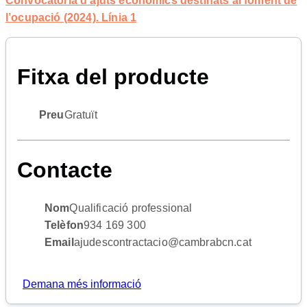
Convocatòria d’ajuts econòmics destinats al foment de
l’ocupació (2024). Línia 1
Fitxa del producte
Preu
Gratuït
Contacte
Nom
Qualificació professional
Telèfon
934 169 300
Email
ajudescontractacio@cambrabcn.cat
Demana més informació