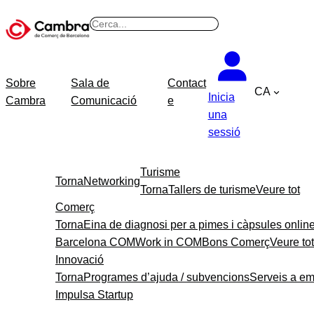
B
u
s
c
Sobre
Sala de
Contact
CA
a
Inicia
Cambra
Comunicació
e
r
una
sessió
Turisme
Torna
Networking
Torna
Tallers de turisme
Veure tot
Comerç
Torna
Eina de diagnosi per a pimes i càpsules onlin
Barcelona COM
Work in COM
Bons Comerç
Veure tot
Innovació
Torna
Programes d’ajuda / subvencions
Serveis a e
Impulsa Startup