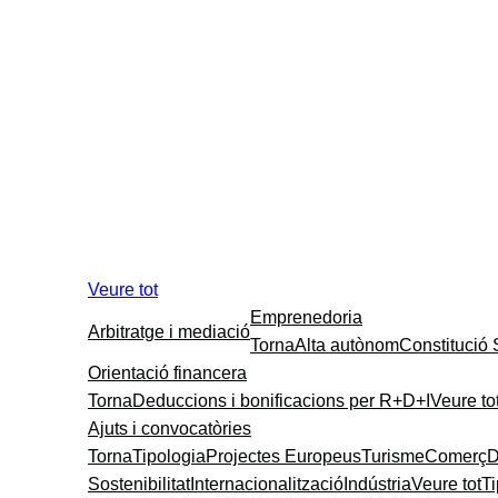
Veure tot
Emprenedoria
Arbitratge i mediació
Torna
Alta autònom
Constitució
Orientació financera
Torna
Deduccions i bonificacions per R+D+I
Veure to
Ajuts i convocatòries
Torna
Tipologia
Projectes Europeus
Turisme
Comerç
D
Sostenibilitat
Internacionalització
Indústria
Veure tot
T