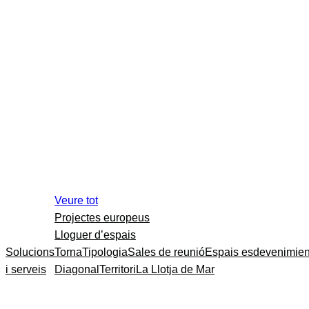
Veure tot
Projectes europeus
Lloguer d’espais
Solucions
Torna
Tipologia
Sales de reunió
Espais esdevenimien
i serveis
Diagonal
Territori
La Llotja de Mar