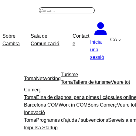
Vés
B
al
u
contingut
s
c
Sobre
Sala de
Contact
CA
a
Inicia
Cambra
Comunicació
e
r
una
sessió
Turisme
Torna
Networking
Torna
Tallers de turisme
Veure tot
Comerç
Torna
Eina de diagnosi per a pimes i càpsules onlin
Barcelona COM
Work in COM
Bons Comerç
Veure tot
Innovació
Torna
Programes d’ajuda / subvencions
Serveis a e
Impulsa Startup