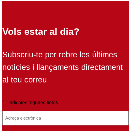
Vols estar al dia?
Subscriu-te per rebre les últimes
notícies i llançaments directament
al teu correu
"
" indicates required fields
*
E
m
a