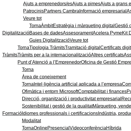
Ajuts a emprenedors/es
Ajuts a pimes
Ajuts a grans
Patrocinis
Partners Cambra
Informació empresarial
A
Veure tot
Torna
Àmbit
Estratègia i màrqueting digital
Gestió 
Digitalització
Bases de dades
Assesorament
Acelera Pyme
Kit 
Guies Digitalització
Veure tot
Torna
Tipologia Tràmits
Tramitació digital
Certificats digi
Tràmits
Tràmits per a la internacionalització
Altres certificats
As
Punt d’Atenció a l’Emprenedor
Oficina de Gestió Empre
Torna
Àrea de coneixement
Torna
Intel·ligència artificial aplicada a l’empresa
Come
Ofimàtica i entorn Microsoft
Comptabilitat i finances
P
Direcció, organització i productivitat empresarial
Recu
Sostenibilitat i gestió de la qualitat
Màrqueting, vendes
Formació
Idiomes professionals i certificacions
Indústria, produc
Modalitat
Torna
Online
Presencial
Videoconferència
Híbrida