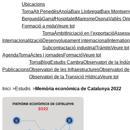
Ubicacions
Torna
Alt Penedès
Anoia
Baix Llobregat
Baix Montsen
Berguedà
Garraf
Hospitalet
Maresme
Osona
Vallès Ori
Formació a mida
Veure tot
Torna
Àmbit
Iniciació en l’exportació
Assess
Internacionalització
Desenvolupament internacional
Internatio
Subcontractació industrial
Tràmits
Veure tot
Agenda
Torna
Actes i jornades
Formació
Veure tot
Torna
Blog
Estudis Cambra
Observatori de la Indús
Publicacions
Observatori de les Infraestructures
Observatori d
Observatori de la Transició Hídrica
Veure tot
>
>
Inici
Estudis
Memòria econòmica de Catalunya 2022