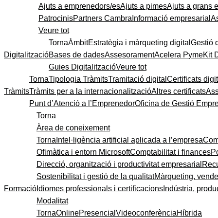
Ajuts a emprenedors/es
Ajuts a pimes
Ajuts a grans
Patrocinis
Partners Cambra
Informació empresarial
A
Veure tot
Torna
Àmbit
Estratègia i màrqueting digital
Gestió 
Digitalització
Bases de dades
Assesorament
Acelera Pyme
Kit 
Guies Digitalització
Veure tot
Torna
Tipologia Tràmits
Tramitació digital
Certificats digi
Tràmits
Tràmits per a la internacionalització
Altres certificats
As
Punt d’Atenció a l’Emprenedor
Oficina de Gestió Empre
Torna
Àrea de coneixement
Torna
Intel·ligència artificial aplicada a l’empresa
Come
Ofimàtica i entorn Microsoft
Comptabilitat i finances
P
Direcció, organització i productivitat empresarial
Recu
Sostenibilitat i gestió de la qualitat
Màrqueting, vendes
Formació
Idiomes professionals i certificacions
Indústria, produc
Modalitat
Torna
Online
Presencial
Videoconferència
Híbrida