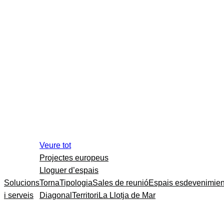
Veure tot
Projectes europeus
Lloguer d’espais
Solucions
Torna
Tipologia
Sales de reunió
Espais esdevenimien
i serveis
Diagonal
Territori
La Llotja de Mar