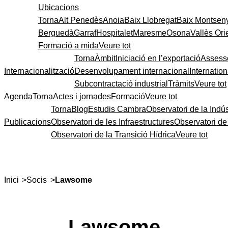
Ubicacions
Torna
Alt Penedès
Anoia
Baix Llobregat
Baix Montsen
Berguedà
Garraf
Hospitalet
Maresme
Osona
Vallès Ori
Formació a mida
Veure tot
Torna
Àmbit
Iniciació en l’exportació
Assess
Internacionalització
Desenvolupament internacional
Internatio
Subcontractació industrial
Tràmits
Veure tot
Agenda
Torna
Actes i jornades
Formació
Veure tot
Torna
Blog
Estudis Cambra
Observatori de la Indús
Publicacions
Observatori de les Infraestructures
Observatori d
Observatori de la Transició Hídrica
Veure tot
>
>
Inici
Socis
Lawsome
Lawsome