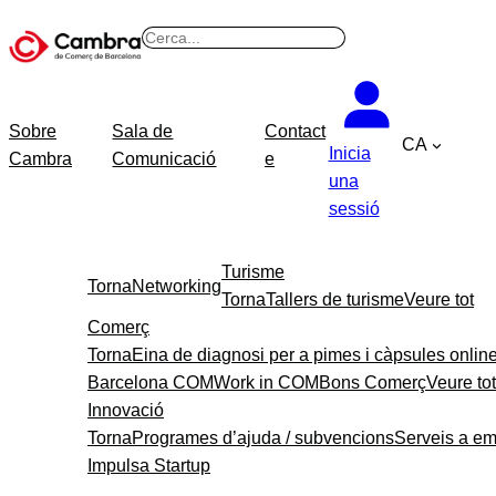
B
u
s
c
Sobre
Sala de
Contact
CA
a
Inicia
Cambra
Comunicació
e
r
una
sessió
Turisme
Torna
Networking
Torna
Tallers de turisme
Veure tot
Comerç
Torna
Eina de diagnosi per a pimes i càpsules onlin
Barcelona COM
Work in COM
Bons Comerç
Veure tot
Innovació
Torna
Programes d’ajuda / subvencions
Serveis a e
Impulsa Startup