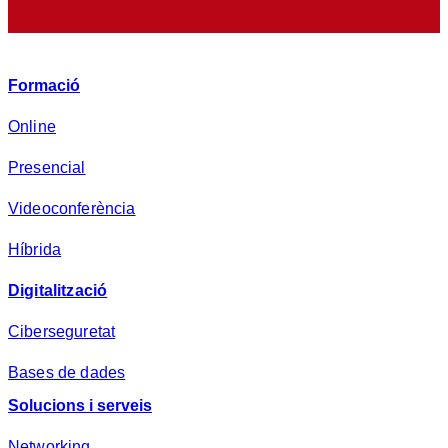
r
i
v
Formació
a
d
Online
e
Presencial
s
a
Videoconferència
*
Híbrida
Digitalització
Ciberseguretat
Bases de dades
Solucions i serveis
Networking