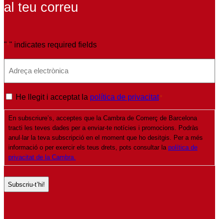
al teu correu
"
" indicates required fields
*
E
m
a
P
He llegit i acceptat la
política de privacitat
*
i
o
l
En subscriure’s, acceptes que la Cambra de Comerç de Barcelona
l
*
tracti les teves dades per a enviar-te notícies i promocions. Podràs
í
anul·lar la teva subscripció en el moment que ho desitgis. Per a més
t
informació o per exercir els teus drets, pots consultar la
política de
privacitat de la Cambra.
i
c
a
d
e
p