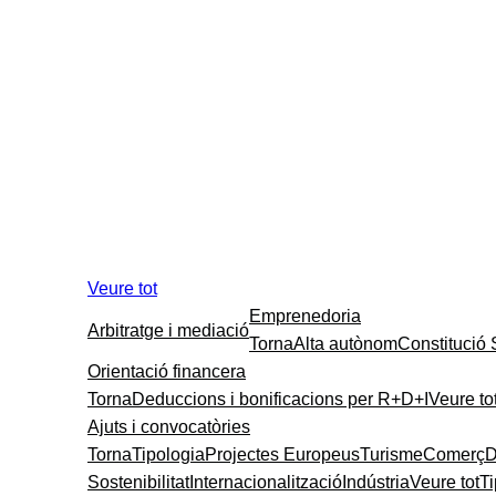
Veure tot
Emprenedoria
Arbitratge i mediació
Torna
Alta autònom
Constitució
Orientació financera
Torna
Deduccions i bonificacions per R+D+I
Veure to
Ajuts i convocatòries
Torna
Tipologia
Projectes Europeus
Turisme
Comerç
D
Sostenibilitat
Internacionalització
Indústria
Veure tot
T