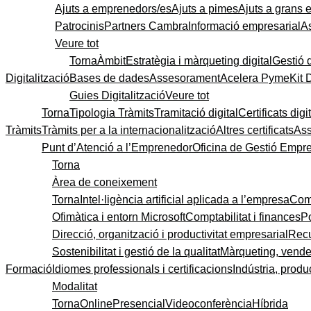
Ajuts a emprenedors/es
Ajuts a pimes
Ajuts a grans
Patrocinis
Partners Cambra
Informació empresarial
A
Veure tot
Torna
Àmbit
Estratègia i màrqueting digital
Gestió 
Digitalització
Bases de dades
Assesorament
Acelera Pyme
Kit 
Guies Digitalització
Veure tot
Torna
Tipologia Tràmits
Tramitació digital
Certificats digi
Tràmits
Tràmits per a la internacionalització
Altres certificats
As
Punt d’Atenció a l’Emprenedor
Oficina de Gestió Empre
Torna
Àrea de coneixement
Torna
Intel·ligència artificial aplicada a l’empresa
Come
Ofimàtica i entorn Microsoft
Comptabilitat i finances
P
Direcció, organització i productivitat empresarial
Recu
Sostenibilitat i gestió de la qualitat
Màrqueting, vendes
Formació
Idiomes professionals i certificacions
Indústria, produc
Modalitat
Torna
Online
Presencial
Videoconferència
Híbrida