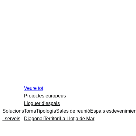
Veure tot
Projectes europeus
Lloguer d’espais
Solucions
Torna
Tipologia
Sales de reunió
Espais esdevenimien
i serveis
Diagonal
Territori
La Llotja de Mar