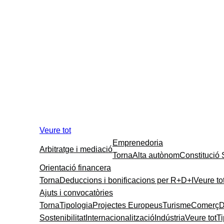
Veure tot
Emprenedoria
Arbitratge i mediació
Torna
Alta autònom
Constitució
Orientació financera
Torna
Deduccions i bonificacions per R+D+I
Veure to
Ajuts i convocatòries
Torna
Tipologia
Projectes Europeus
Turisme
Comerç
D
Sostenibilitat
Internacionalització
Indústria
Veure tot
T