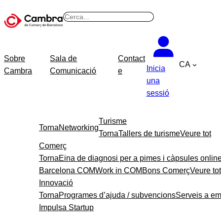
Vés
B
al
u
contingut
s
c
Sobre
Sala de
Contact
CA
a
Inicia
Cambra
Comunicació
e
r
una
sessió
Turisme
Torna
Networking
Torna
Tallers de turisme
Veure tot
Comerç
Torna
Eina de diagnosi per a pimes i càpsules onlin
Barcelona COM
Work in COM
Bons Comerç
Veure tot
Innovació
Torna
Programes d’ajuda / subvencions
Serveis a e
Impulsa Startup