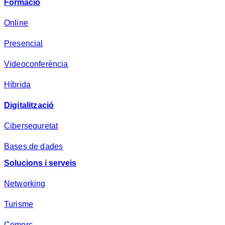
Formació
a
d
Online
e
Presencial
s
a
Videoconferència
*
Híbrida
Digitalització
Ciberseguretat
Bases de dades
Solucions i serveis
Networking
Turisme
Comerç