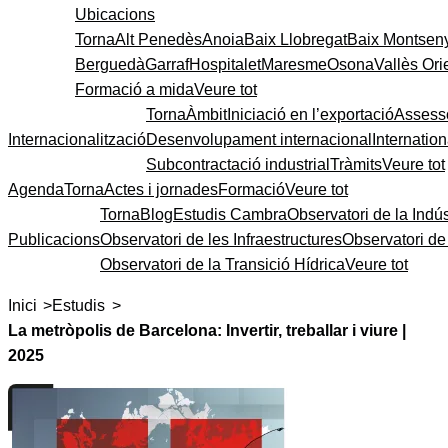
Ubicacions
Torna
Alt Penedès
Anoia
Baix Llobregat
Baix Montsen
Berguedà
Garraf
Hospitalet
Maresme
Osona
Vallès Ori
Formació a mida
Veure tot
Torna
Àmbit
Iniciació en l’exportació
Assess
Internacionalització
Desenvolupament internacional
Internatio
Subcontractació industrial
Tràmits
Veure tot
Agenda
Torna
Actes i jornades
Formació
Veure tot
Torna
Blog
Estudis Cambra
Observatori de la Indús
Publicacions
Observatori de les Infraestructures
Observatori d
Observatori de la Transició Hídrica
Veure tot
>
>
Inici
Estudis
La metròpolis de Barcelona: Invertir, treballar i viure |
2025