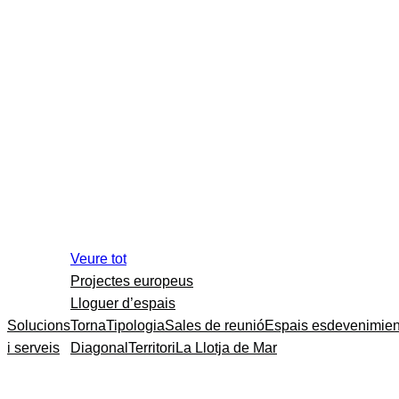
Veure tot
Projectes europeus
Lloguer d’espais
Solucions
Torna
Tipologia
Sales de reunió
Espais esdevenimien
i serveis
Diagonal
Territori
La Llotja de Mar