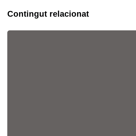
Contingut relacionat
Les fires de l’ocupació
liderades per la Cambra
faciliten més de 10.300
entrevistes de feina