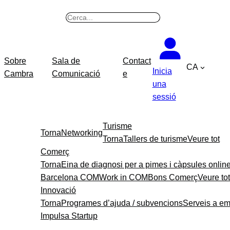
B
u
s
c
Sobre
Sala de
Contact
CA
a
Inicia
Cambra
Comunicació
e
r
una
sessió
Turisme
Torna
Networking
Torna
Tallers de turisme
Veure tot
Comerç
Torna
Eina de diagnosi per a pimes i càpsules onlin
Barcelona COM
Work in COM
Bons Comerç
Veure tot
Innovació
Torna
Programes d’ajuda / subvencions
Serveis a e
Impulsa Startup