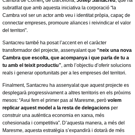
Cambra de Comerç de Barcelona,
Josep Santacreu
, que ha
subratllat que amb aquesta iniciativa la corporació “la
Cambra vol ser un actor amb veu i identitat pròpia, capaç de
connectar empreses, promoure aliances i reivindicar el valor
del territori”.
Santacreu també ha posat l’accent en el caràcter
transformador del projecte, assenyalant que
“neix una nova
Cambra que escolta, que acompanya i que parla de tu a
tu amb el teixit productiu”
, amb l’objectiu d’oferir solucions
reals i generar oportunitats per a les empreses del territori.
Finalment, Santacreu ha assenyalat que aquest projecte es
desplegarà progressivament a altres territoris en els pròxims
mesos: “Avui fem el primer pas al Maresme, però
volem
replicar aquest model a la resta de delegacions
per
construir una autèntica economia en xarxa, més
cohesionada i competitiva”. D’aquesta manera, a més del
Maresme, aquesta estratègia s’expandirà i dotarà de més