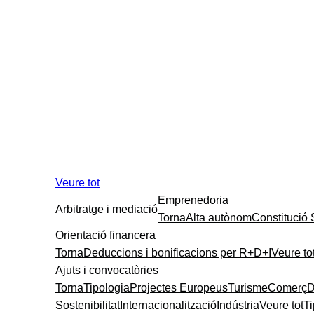
Veure tot
Emprenedoria
Arbitratge i mediació
Torna
Alta autònom
Constitució
Orientació financera
Torna
Deduccions i bonificacions per R+D+I
Veure to
Ajuts i convocatòries
Torna
Tipologia
Projectes Europeus
Turisme
Comerç
D
Sostenibilitat
Internacionalització
Indústria
Veure tot
T