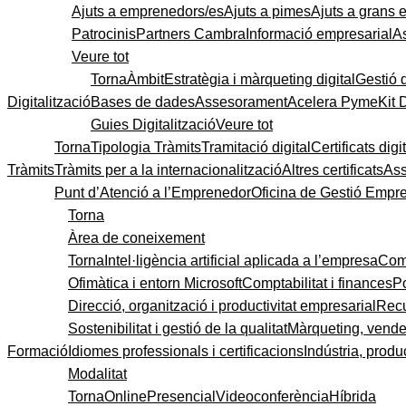
Ajuts a emprenedors/es
Ajuts a pimes
Ajuts a grans
Patrocinis
Partners Cambra
Informació empresarial
A
Veure tot
Torna
Àmbit
Estratègia i màrqueting digital
Gestió 
Digitalització
Bases de dades
Assesorament
Acelera Pyme
Kit 
Guies Digitalització
Veure tot
Torna
Tipologia Tràmits
Tramitació digital
Certificats digi
Tràmits
Tràmits per a la internacionalització
Altres certificats
As
Punt d’Atenció a l’Emprenedor
Oficina de Gestió Empre
Torna
Àrea de coneixement
Torna
Intel·ligència artificial aplicada a l’empresa
Come
Ofimàtica i entorn Microsoft
Comptabilitat i finances
P
Direcció, organització i productivitat empresarial
Recu
Sostenibilitat i gestió de la qualitat
Màrqueting, vendes
Formació
Idiomes professionals i certificacions
Indústria, produc
Modalitat
Torna
Online
Presencial
Videoconferència
Híbrida