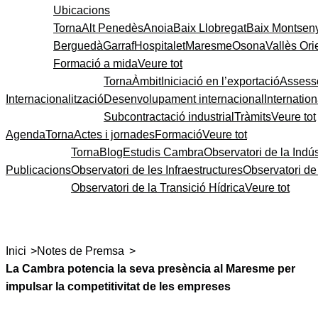
Ubicacions
Torna
Alt Penedès
Anoia
Baix Llobregat
Baix Montsen
Berguedà
Garraf
Hospitalet
Maresme
Osona
Vallès Ori
Formació a mida
Veure tot
Torna
Àmbit
Iniciació en l’exportació
Assess
Internacionalització
Desenvolupament internacional
Internatio
Subcontractació industrial
Tràmits
Veure tot
Agenda
Torna
Actes i jornades
Formació
Veure tot
Torna
Blog
Estudis Cambra
Observatori de la Indús
Publicacions
Observatori de les Infraestructures
Observatori d
Observatori de la Transició Hídrica
Veure tot
>
>
Inici
Notes de Premsa
La Cambra potencia la seva presència al Maresme per
impulsar la competitivitat de les empreses