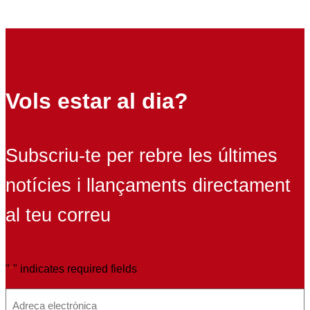
Vols estar al dia?
Subscriu-te per rebre les últimes
notícies i llançaments directament
al teu correu
"
" indicates required fields
*
E