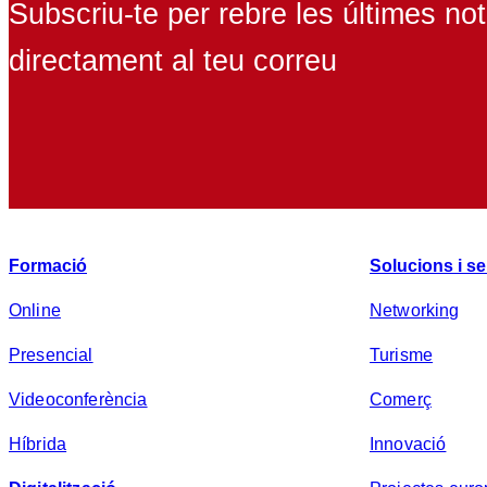
Subscriu-te per rebre les últimes not
directament al teu correu
Formació
Solucions i se
Online
Networking
Presencial
Turisme
Videoconferència
Comerç
Híbrida
Innovació