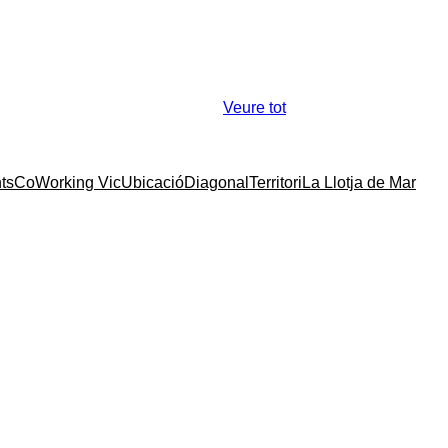
Veure tot
ts
CoWorking Vic
Ubicació
Diagonal
Territori
La Llotja de Mar