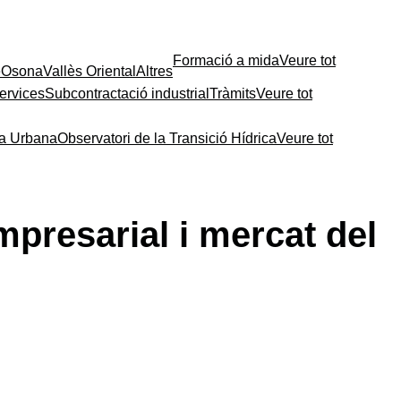
Formació a mida
Veure tot
e
Osona
Vallès Oriental
Altres
ervices
Subcontractació industrial
Tràmits
Veure tot
ia Urbana
Observatori de la Transició Hídrica
Veure tot
empresarial i mercat del