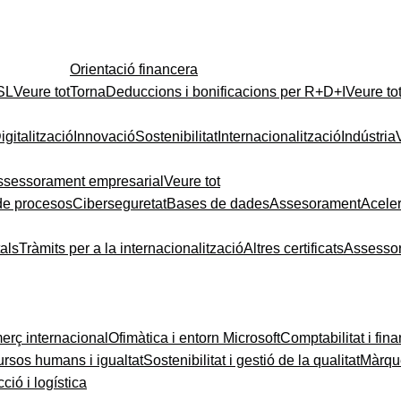
Orientació financera
 SL
Veure tot
Torna
Deduccions i bonificacions per R+D+I
Veure to
igitalització
Innovació
Sostenibilitat
Internacionalització
Indústria
ssessorament empresarial
Veure tot
de procesos
Ciberseguretat
Bases de dades
Assesorament
Acele
tals
Tràmits per a la internacionalització
Altres certificats
Assesso
rç internacional
Ofimàtica i entorn Microsoft
Comptabilitat i fin
rsos humans i igualtat
Sostenibilitat i gestió de la qualitat
Màrque
ció i logística