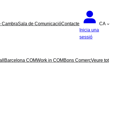
e Cambra
Sala de Comunicació
Contacte
CA
Inicia una
sessió
all
Barcelona COM
Work in COM
Bons Comerç
Veure tot