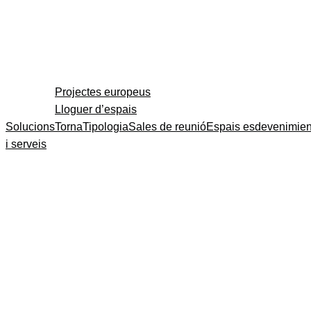
Projectes europeus
Lloguer d’espais
Solucions
Torna
Tipologia
Sales de reunió
Espais esdevenimien
i serveis