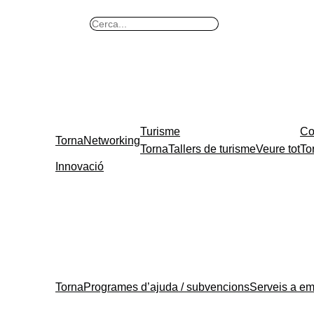
Vés
B
al
u
contingut
s
c
a
r
Turisme
Co
Torna
Networking
Torna
Tallers de turisme
Veure tot
To
Innovació
Torna
Programes d’ajuda / subvencions
Serveis a e