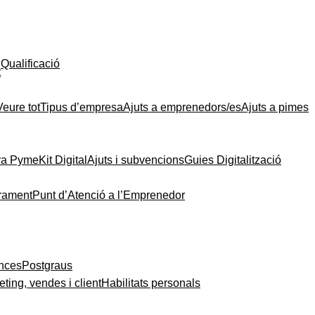
Qualificació
t
Veure tot
Tipus d’empresa
Ajuts a emprenedors/es
Ajuts a pimes
ra Pyme
Kit Digital
Ajuts i subvencions
Guies Digitalització
rament
Punt d’Atenció a l’Emprenedor
ances
Postgraus
ting, vendes i client
Habilitats personals