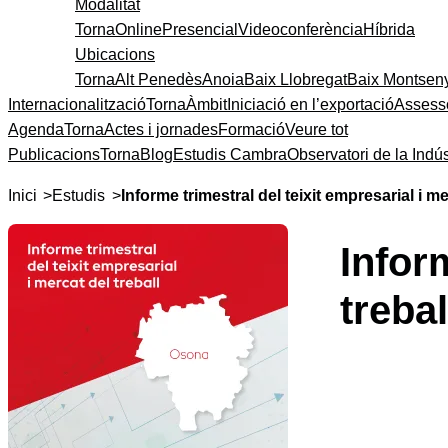
Modalitat
Torna
Online
Presencial
Videoconferència
Híbrida
Ubicacions
Torna
Alt Penedès
Anoia
Baix Llobregat
Baix Montsen
Internacionalització
Torna
Àmbit
Iniciació en l’exportació
Assess
Agenda
Torna
Actes i jornades
Formació
Veure tot
Publicacions
Torna
Blog
Estudis Cambra
Observatori de la Indús
>
>
Inici
Estudis
Informe trimestral del teixit empresarial i m
Infor
treba