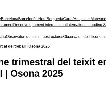
y
Barcelona
Barcelonès Nord
Berguedà
Garraf
Hospitalet
Maresm
orament
Desenvolupament internacional
International Landing S
tria
Observatori de les Infraestructures
Observatori de l’Econom
ercat del treball | Osona 2025
me trimestral del teixit 
ll | Osona 2025