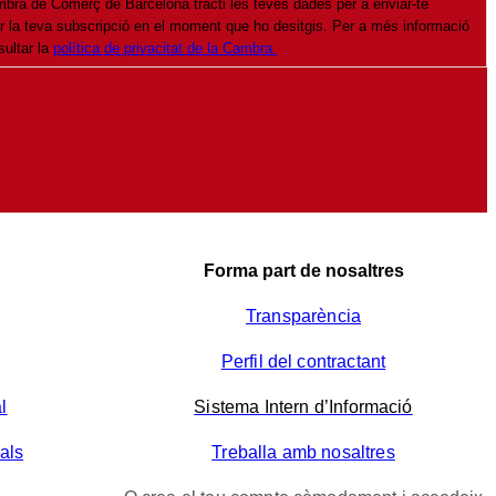
bra de Comerç de Barcelona tracti les teves dades per a enviar-te
ar la teva subscripció en el moment que ho desitgis. Per a més informació
sultar la
política de privacitat de la Cambra.
Forma part de nosaltres
Transparència
Perfil del contractant
l
Sistema Intern d’Informació
als
Treballa amb nosaltres