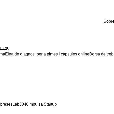
Sobr
merç
rna
Eina de diagnosi per a pimes i càpsules online
Borsa de treb
mpreses
Lab3040
Impulsa Startup