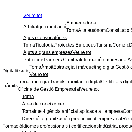
Veure tot
Emprenedoria
Arbitratge i mediació
Torna
Alta autònom
Constitució
Ajuts i convocatòries
Torna
Tipologia
Projectes Europeus
Turisme
Comerç
D
Ajuts a grans empreses
Veure tot
Patrocinis
Partners Cambra
Informació empresarial
A
Torna
Àmbit
Estratègia i màrqueting digital
Gestió 
Digitalització
Veure tot
Torna
Tipologia Tràmits
Tramitació digital
Certificats digi
Tràmits
Oficina de Gestió Empresarial
Veure tot
Torna
Àrea de coneixement
Torna
Intel·ligència artificial aplicada a l’empresa
Come
Direcció, organització i productivitat empresarial
Recu
Formació
Idiomes professionals i certificacions
Indústria, produc