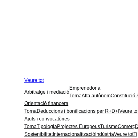
Veure tot
Emprenedoria
Arbitratge i mediació
Torna
Alta autònom
Constitució
Orientació financera
Torna
Deduccions i bonificacions per R+D+I
Veure to
Ajuts i convocatòries
Torna
Tipologia
Projectes Europeus
Turisme
Comerç
D
Sostenibilitat
Internacionalització
Indústria
Veure tot
T