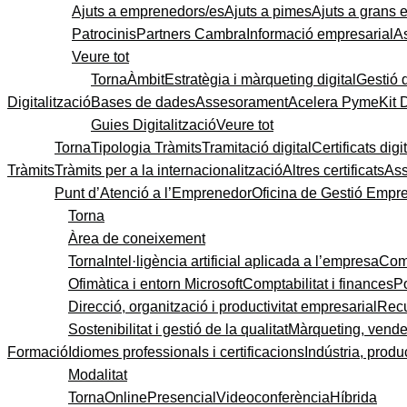
Ajuts a emprenedors/es
Ajuts a pimes
Ajuts a grans
Patrocinis
Partners Cambra
Informació empresarial
A
Veure tot
Torna
Àmbit
Estratègia i màrqueting digital
Gestió 
Digitalització
Bases de dades
Assesorament
Acelera Pyme
Kit 
Guies Digitalització
Veure tot
Torna
Tipologia Tràmits
Tramitació digital
Certificats digi
Tràmits
Tràmits per a la internacionalització
Altres certificats
As
Punt d’Atenció a l’Emprenedor
Oficina de Gestió Empre
Torna
Àrea de coneixement
Torna
Intel·ligència artificial aplicada a l’empresa
Come
Ofimàtica i entorn Microsoft
Comptabilitat i finances
P
Direcció, organització i productivitat empresarial
Recu
Sostenibilitat i gestió de la qualitat
Màrqueting, vendes
Formació
Idiomes professionals i certificacions
Indústria, produc
Modalitat
Torna
Online
Presencial
Videoconferència
Híbrida