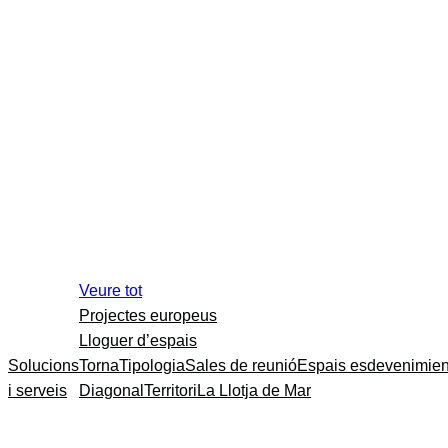
Veure tot
Projectes europeus
Lloguer d’espais
Solucions
Torna
Tipologia
Sales de reunió
Espais esdevenimien
i serveis
Diagonal
Territori
La Llotja de Mar