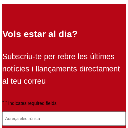
Vols estar al dia?
Subscriu-te per rebre les últimes
notícies i llançaments directament
al teu correu
"
" indicates required fields
*
E
m