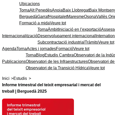
Ubicacions
Torna
Alt Penedès
Anoia
Baix Llobregat
Baix Montsen
Berguedà
Garraf
Hospitalet
Maresme
Osona
Vallès Ori
Formació a mida
Veure tot
Torna
Àmbit
Iniciació en l’exportació
Assess
Internacionalització
Desenvolupament internacional
Internatio
Subcontractació industrial
Tràmits
Veure tot
Agenda
Torna
Actes i jornades
Formació
Veure tot
Torna
Blog
Estudis Cambra
Observatori de la Indús
Publicacions
Observatori de les Infraestructures
Observatori d
Observatori de la Transició Hídrica
Veure tot
>
>
Inici
Estudis
Informe trimestral del teixit empresarial i mercat del
treball | Berguedà 2025