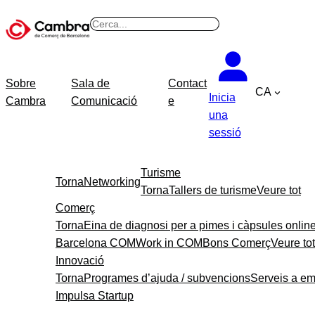
Vés
B
al
u
contingut
s
c
Sobre
Sala de
Contact
CA
a
Inicia
Cambra
Comunicació
e
r
una
sessió
Turisme
Torna
Networking
Torna
Tallers de turisme
Veure tot
Comerç
Torna
Eina de diagnosi per a pimes i càpsules onlin
Barcelona COM
Work in COM
Bons Comerç
Veure tot
Innovació
Torna
Programes d’ajuda / subvencions
Serveis a e
Impulsa Startup