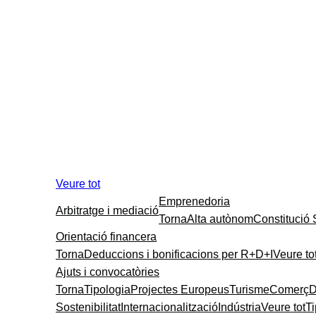
Veure tot
Emprenedoria
Arbitratge i mediació
Torna
Alta autònom
Constitució
Orientació financera
Torna
Deduccions i bonificacions per R+D+I
Veure to
Ajuts i convocatòries
Torna
Tipologia
Projectes Europeus
Turisme
Comerç
D
Sostenibilitat
Internacionalització
Indústria
Veure tot
T