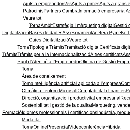
Ajuts a emprenedors/es
Ajuts a pimes
Ajuts a grans
Patrocinis
Partners Cambra
Informació empresarial
A
Veure tot
Torna
Àmbit
Estratègia i màrqueting digital
Gestió 
Digitalització
Bases de dades
Assesorament
Acelera Pyme
Kit 
Guies Digitalització
Veure tot
Torna
Tipologia Tràmits
Tramitació digital
Certificats digi
Tràmits
Tràmits per a la internacionalització
Altres certificats
As
Punt d’Atenció a l’Emprenedor
Oficina de Gestió Empre
Torna
Àrea de coneixement
Torna
Intel·ligència artificial aplicada a l’empresa
Come
Ofimàtica i entorn Microsoft
Comptabilitat i finances
P
Direcció, organització i productivitat empresarial
Recu
Sostenibilitat i gestió de la qualitat
Màrqueting, vendes
Formació
Idiomes professionals i certificacions
Indústria, produc
Modalitat
Torna
Online
Presencial
Videoconferència
Híbrida