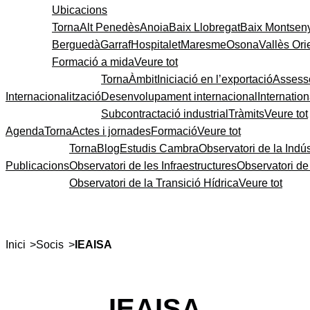
Ubicacions
Torna
Alt Penedès
Anoia
Baix Llobregat
Baix Montsen
Berguedà
Garraf
Hospitalet
Maresme
Osona
Vallès Ori
Formació a mida
Veure tot
Torna
Àmbit
Iniciació en l’exportació
Assess
Internacionalització
Desenvolupament internacional
Internatio
Subcontractació industrial
Tràmits
Veure tot
Agenda
Torna
Actes i jornades
Formació
Veure tot
Torna
Blog
Estudis Cambra
Observatori de la Indús
Publicacions
Observatori de les Infraestructures
Observatori d
Observatori de la Transició Hídrica
Veure tot
>
>
Inici
Socis
IEAISA
IEAISA