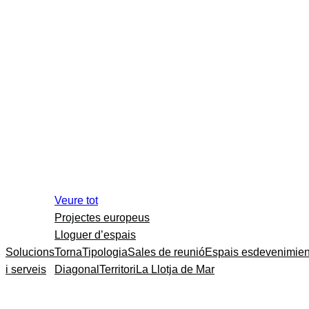
Veure tot
Projectes europeus
Lloguer d’espais
Solucions
Torna
Tipologia
Sales de reunió
Espais esdevenimien
i serveis
Diagonal
Territori
La Llotja de Mar