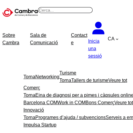
B
u
s
c
Sobre
Sala de
Contact
CA
a
Inicia
Cambra
Comunicació
e
r
una
sessió
Turisme
Torna
Networking
Torna
Tallers de turisme
Veure tot
Comerç
Torna
Eina de diagnosi per a pimes i càpsules onlin
Barcelona COM
Work in COM
Bons Comerç
Veure tot
Innovació
Torna
Programes d’ajuda / subvencions
Serveis a e
Impulsa Startup