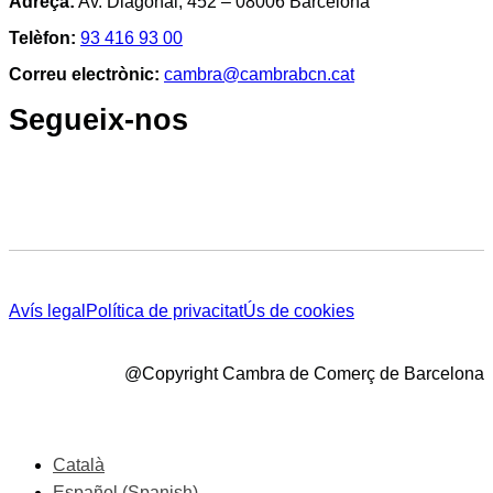
Adreça:
Av. Diagonal, 452 – 08006 Barcelona
Telèfon:
93 416 93 00
Correu electrònic:
cambra@cambrabcn.cat
Segueix-nos
Avís legal
Política de privacitat
Ús de cookies
@Copyright Cambra de Comerç de Barcelona
Català
Español
(
Spanish
)