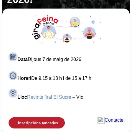
Data
Dijous 7 de maig de 2026
Horari
De 9.15 a 13 h i de 15 a 17 h
Lloc
Recinte firal El Sucre
– Vic
Contacte
Inscripcions tancades