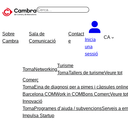
Vés
B
al
u
contingut
s
c
Sobre
Sala de
Contact
CA
a
Inicia
Cambra
Comunicació
e
r
una
sessió
Turisme
Torna
Networking
Torna
Tallers de turisme
Veure tot
Comerç
Torna
Eina de diagnosi per a pimes i càpsules onlin
Barcelona COM
Work in COM
Bons Comerç
Veure tot
Innovació
Torna
Programes d’ajuda / subvencions
Serveis a e
Impulsa Startup