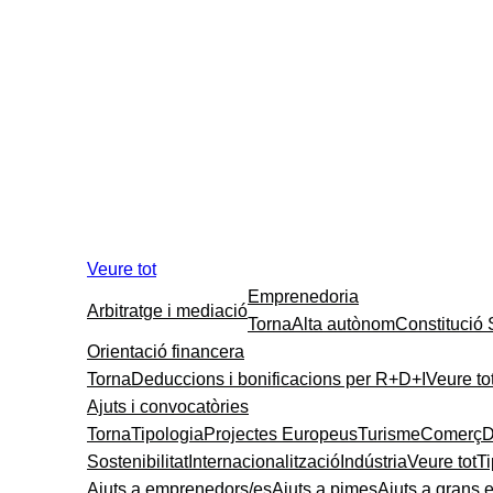
Veure tot
Emprenedoria
Arbitratge i mediació
Torna
Alta autònom
Constitució
Orientació financera
Torna
Deduccions i bonificacions per R+D+I
Veure to
Ajuts i convocatòries
Torna
Tipologia
Projectes Europeus
Turisme
Comerç
D
Sostenibilitat
Internacionalització
Indústria
Veure tot
T
Ajuts a emprenedors/es
Ajuts a pimes
Ajuts a grans