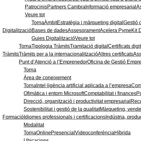
Patrocinis
Partners Cambra
Informació empresarial
A
Veure tot
Torna
Àmbit
Estratègia i màrqueting digital
Gestió 
Digitalització
Bases de dades
Assesorament
Acelera Pyme
Kit 
Guies Digitalització
Veure tot
Torna
Tipologia Tràmits
Tramitació digital
Certificats digi
Tràmits
Tràmits per a la internacionalització
Altres certificats
As
Punt d’Atenció a l’Emprenedor
Oficina de Gestió Empre
Torna
Àrea de coneixement
Torna
Intel·ligència artificial aplicada a l’empresa
Come
Ofimàtica i entorn Microsoft
Comptabilitat i finances
P
Direcció, organització i productivitat empresarial
Recu
Sostenibilitat i gestió de la qualitat
Màrqueting, vendes
Formació
Idiomes professionals i certificacions
Indústria, produc
Modalitat
Torna
Online
Presencial
Videoconferència
Híbrida
Ubicacions