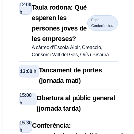
12.00
Taula rodona: Què
h
esperen les
Espai
Conferències
persones joves de
les empreses?
A càrrec d’Escola Albir, Creacció,
Consorci Vall del Ges, Orís i Bisaura
Tancament de portes
13:00 h
(jornada matí)
15:00
Obertura al públic general
h
(jornada tarda)
15:30
Conferència:
h