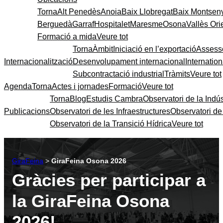
Torna
Alt Penedès
Anoia
Baix Llobregat
Baix Montsen
Berguedà
Garraf
Hospitalet
Maresme
Osona
Vallès Ori
Formació a mida
Veure tot
Torna
Àmbit
Iniciació en l’exportació
Assess
Internacionalització
Desenvolupament internacional
Internatio
Subcontractació industrial
Tràmits
Veure tot
Agenda
Torna
Actes i jornades
Formació
Veure tot
Torna
Blog
Estudis Cambra
Observatori de la Indús
Publicacions
Observatori de les Infraestructures
Observatori d
Observatori de la Transició Hídrica
Veure tot
GiraFeina
>
GiraFeina Osona 2026
Gràcies per participar a
la GiraFeina Osona
2026!