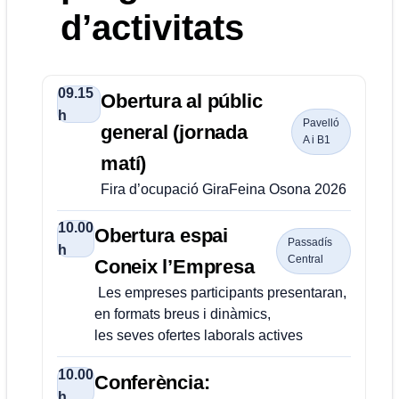
d’activitats
09.15
Obertura al públic
h
Pavelló
general (jornada
A i B1
matí)
Fira d’ocupació GiraFeina Osona 2026
10.00
Obertura espai
Passadís
h
Central
Coneix l’Empresa
Les empreses participants presentaran,
en formats breus i dinàmics,
les seves ofertes laborals actives
10.00
Conferència:
h