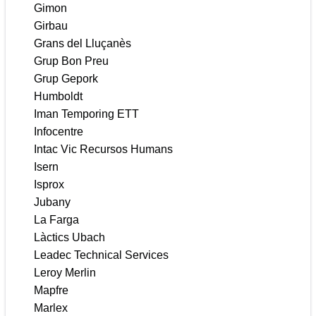
Gimon
Girbau
Grans del Lluçanès
Grup Bon Preu
Grup Gepork
Humboldt
Iman Temporing ETT
Infocentre
Intac Vic Recursos Humans
Isern
Isprox
Jubany
La Farga
Làctics Ubach
Leadec Technical Services
Leroy Merlin
Mapfre
Marlex