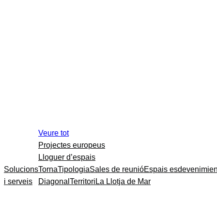
Veure tot
Projectes europeus
Lloguer d’espais
Solucions
Torna
Tipologia
Sales de reunió
Espais esdevenimien
i serveis
Diagonal
Territori
La Llotja de Mar