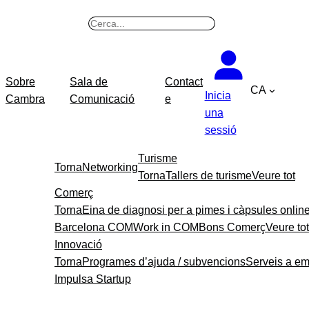
Vés
B
al
u
contingut
s
c
Sobre
Sala de
Contact
CA
a
Inicia
Cambra
Comunicació
e
r
una
sessió
Turisme
Torna
Networking
Torna
Tallers de turisme
Veure tot
Comerç
Torna
Eina de diagnosi per a pimes i càpsules onlin
Barcelona COM
Work in COM
Bons Comerç
Veure tot
Innovació
Torna
Programes d’ajuda / subvencions
Serveis a e
Impulsa Startup