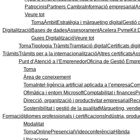
Patrocinis
Partners Cambra
Informació empresarial
A
Veure tot
Torna
Àmbit
Estratègia i màrqueting digital
Gestió 
Digitalització
Bases de dades
Assesorament
Acelera Pyme
Kit 
Guies Digitalització
Veure tot
Torna
Tipologia Tràmits
Tramitació digital
Certificats digi
Tràmits
Tràmits per a la internacionalització
Altres certificats
As
Punt d’Atenció a l’Emprenedor
Oficina de Gestió Empre
Torna
Àrea de coneixement
Torna
Intel·ligència artificial aplicada a l’empresa
Come
Ofimàtica i entorn Microsoft
Comptabilitat i finances
P
Direcció, organització i productivitat empresarial
Recu
Sostenibilitat i gestió de la qualitat
Màrqueting, vendes
Formació
Idiomes professionals i certificacions
Indústria, produc
Modalitat
Torna
Online
Presencial
Videoconferència
Híbrida
Ubicacions