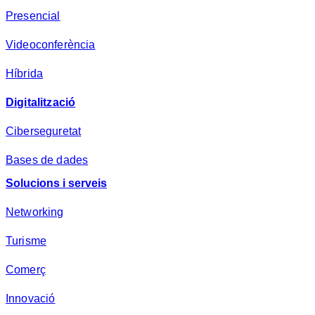
e
Presencial
s
a
Videoconferència
*
Híbrida
Digitalització
Ciberseguretat
Bases de dades
Solucions i serveis
Networking
Turisme
Comerç
Innovació