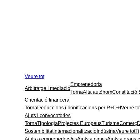
Veure tot
Emprenedoria
Arbitratge i mediació
Torna
Alta autònom
Constitució
Orientació financera
Torna
Deduccions i bonificacions per R+D+I
Veure to
Ajuts i convocatòries
Torna
Tipologia
Projectes Europeus
Turisme
Comerç
D
Sostenibilitat
Internacionalització
Indústria
Veure tot
T
Ajuts a emprenedors/es
Ajuts a pimes
Ajuts a grans