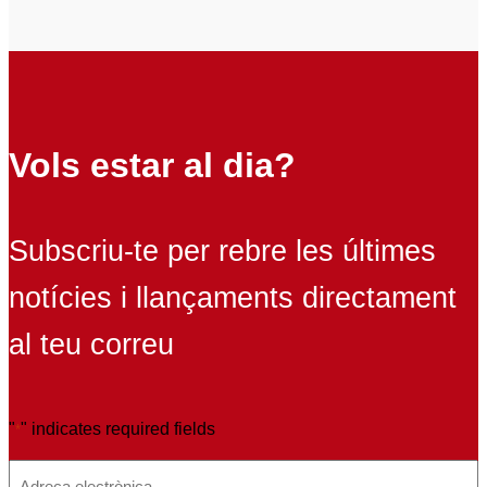
Vols estar al dia?
Subscriu-te per rebre les últimes
notícies i llançaments directament
al teu correu
"
" indicates required fields
*
E