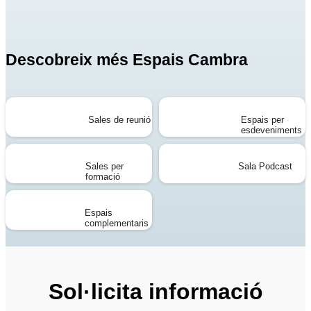
grans dimensions, pantalles, monitors i microfonia (segons
disponibilitat), per garantir una experiència òptima en
qualsevol tipus de sessió.
Descobreix més Espais Cambra
Sales de reunió
Espais per
esdeveniments
Sales per
Sala Podcast
formació
Espais
complementaris
Sol·licita informació