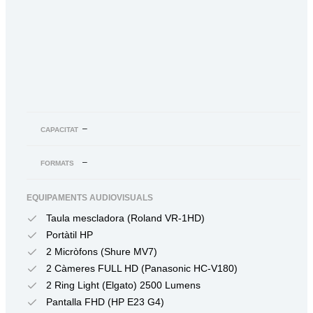
–
CAPACITAT
–
FORMATS
EQUIPAMENTS AUDIOVISUALS
Taula mescladora (Roland VR-1HD)
Portàtil HP
2 Micròfons (Shure MV7)
2 Càmeres FULL HD (Panasonic HC-V180)
2 Ring Light (Elgato) 2500 Lumens
Pantalla FHD (HP E23 G4)