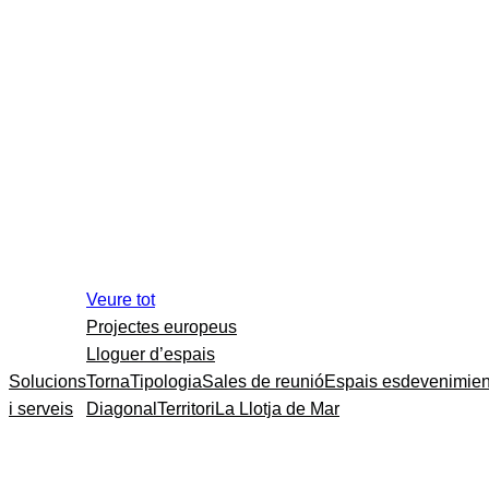
Veure tot
Projectes europeus
Lloguer d’espais
Solucions
Torna
Tipologia
Sales de reunió
Espais esdevenimien
i serveis
Diagonal
Territori
La Llotja de Mar