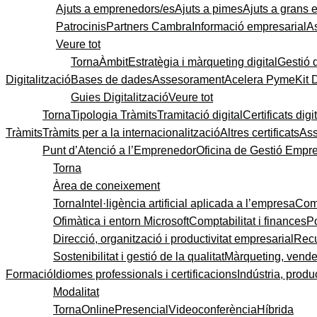
Ajuts a emprenedors/es
Ajuts a pimes
Ajuts a grans
Patrocinis
Partners Cambra
Informació empresarial
A
Veure tot
Torna
Àmbit
Estratègia i màrqueting digital
Gestió 
Digitalització
Bases de dades
Assesorament
Acelera Pyme
Kit 
Guies Digitalització
Veure tot
Torna
Tipologia Tràmits
Tramitació digital
Certificats digi
Tràmits
Tràmits per a la internacionalització
Altres certificats
As
Punt d’Atenció a l’Emprenedor
Oficina de Gestió Empre
Torna
Àrea de coneixement
Torna
Intel·ligència artificial aplicada a l’empresa
Come
Ofimàtica i entorn Microsoft
Comptabilitat i finances
P
Direcció, organització i productivitat empresarial
Recu
Sostenibilitat i gestió de la qualitat
Màrqueting, vendes
Formació
Idiomes professionals i certificacions
Indústria, produc
Modalitat
Torna
Online
Presencial
Videoconferència
Híbrida