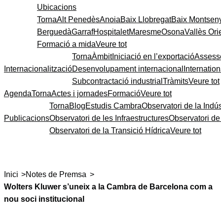
Ubicacions
Torna
Alt Penedès
Anoia
Baix Llobregat
Baix Montsen
Berguedà
Garraf
Hospitalet
Maresme
Osona
Vallès Ori
Formació a mida
Veure tot
Torna
Àmbit
Iniciació en l’exportació
Assess
Internacionalització
Desenvolupament internacional
Internatio
Subcontractació industrial
Tràmits
Veure tot
Agenda
Torna
Actes i jornades
Formació
Veure tot
Torna
Blog
Estudis Cambra
Observatori de la Indús
Publicacions
Observatori de les Infraestructures
Observatori d
Observatori de la Transició Hídrica
Veure tot
>
>
Inici
Notes de Premsa
Wolters Kluwer s’uneix a la Cambra de Barcelona com a
nou soci institucional