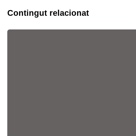
Contingut relacionat
Les fires de l’ocupació
liderades per la Cambra
faciliten més de 10.300
entrevistes de feina