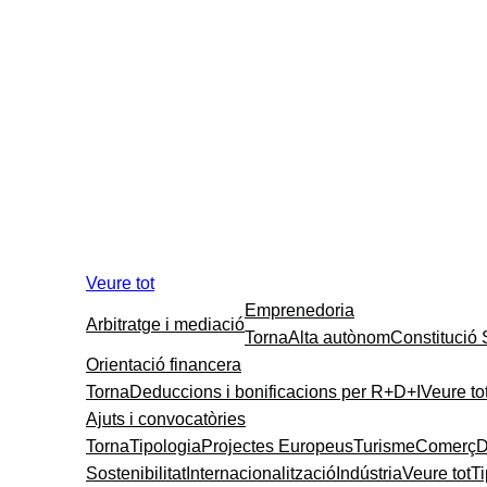
Veure tot
Emprenedoria
Arbitratge i mediació
Torna
Alta autònom
Constitució
Orientació financera
Torna
Deduccions i bonificacions per R+D+I
Veure to
Ajuts i convocatòries
Torna
Tipologia
Projectes Europeus
Turisme
Comerç
D
Sostenibilitat
Internacionalització
Indústria
Veure tot
T