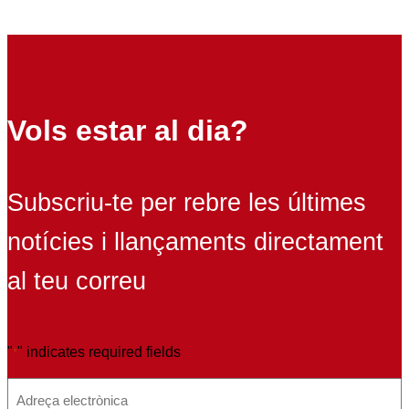
Vols estar al dia?
Subscriu-te per rebre les últimes
notícies i llançaments directament
al teu correu
"
" indicates required fields
*
E