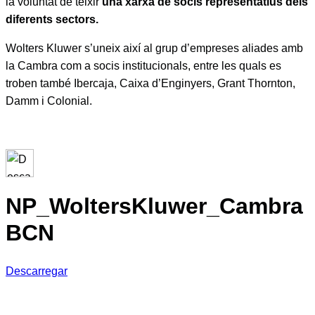
la voluntat de teixir
una xarxa de socis representatius dels
diferents sectors.
Wolters Kluwer s’uneix així al grup d’empreses aliades amb
la Cambra com a socis institucionals, entre les quals es
troben també Ibercaja, Caixa d’Enginyers, Grant Thornton,
Damm i Colonial.
NP_WoltersKluwer_Cambra
BCN
Descarregar