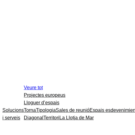
Veure tot
Projectes europeus
Lloguer d’espais
Solucions
Torna
Tipologia
Sales de reunió
Espais esdevenimien
i serveis
Diagonal
Territori
La Llotja de Mar