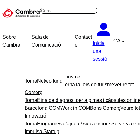
B
u
s
c
Sobre
Sala de
Contact
CA
a
Inicia
Cambra
Comunicació
e
r
una
sessió
Turisme
Torna
Networking
Torna
Tallers de turisme
Veure tot
Comerç
Torna
Eina de diagnosi per a pimes i càpsules onlin
Barcelona COM
Work in COM
Bons Comerç
Veure tot
Innovació
Torna
Programes d’ajuda / subvencions
Serveis a e
Impulsa Startup