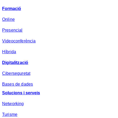
v
Formació
a
d
Online
e
Presencial
s
a
Videoconferència
*
Híbrida
Digitalització
Ciberseguretat
Bases de dades
Solucions i serveis
Networking
Turisme