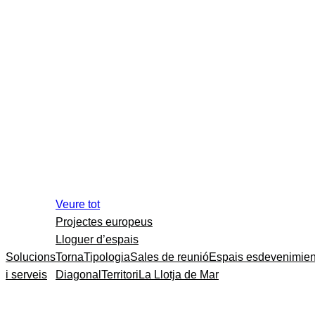
Veure tot
Projectes europeus
Lloguer d’espais
Solucions
Torna
Tipologia
Sales de reunió
Espais esdevenimien
i serveis
Diagonal
Territori
La Llotja de Mar