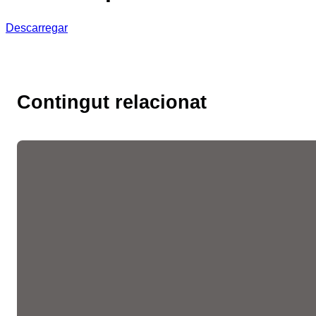
Descarregar
Contingut relacionat
Les fires de l’ocupació
liderades per la Cambra
faciliten més de 10.300
entrevistes de feina