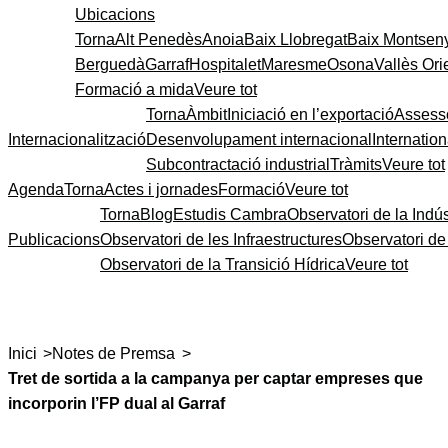
Ubicacions
Torna
Alt Penedès
Anoia
Baix Llobregat
Baix Montsen
Berguedà
Garraf
Hospitalet
Maresme
Osona
Vallès Ori
Formació a mida
Veure tot
Torna
Àmbit
Iniciació en l’exportació
Assess
Internacionalització
Desenvolupament internacional
Internatio
Subcontractació industrial
Tràmits
Veure tot
Agenda
Torna
Actes i jornades
Formació
Veure tot
Torna
Blog
Estudis Cambra
Observatori de la Indús
Publicacions
Observatori de les Infraestructures
Observatori d
Observatori de la Transició Hídrica
Veure tot
>
>
Inici
Notes de Premsa
Tret de sortida a la campanya per captar empreses que
incorporin l’FP dual al Garraf