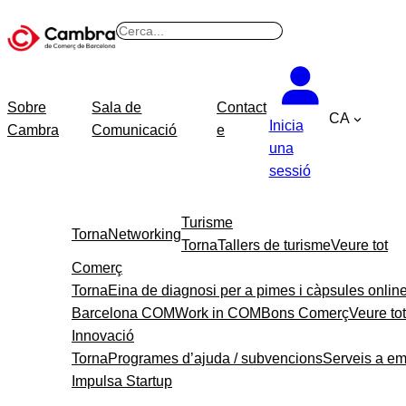
B
u
s
c
Sobre
Sala de
Contact
CA
a
Inicia
Cambra
Comunicació
e
r
una
sessió
Turisme
Torna
Networking
Torna
Tallers de turisme
Veure tot
Comerç
Torna
Eina de diagnosi per a pimes i càpsules onlin
Barcelona COM
Work in COM
Bons Comerç
Veure tot
Innovació
Torna
Programes d’ajuda / subvencions
Serveis a e
Impulsa Startup