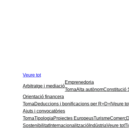
Veure tot
Emprenedoria
Arbitratge i mediació
Torna
Alta autònom
Constitució
Orientació financera
Torna
Deduccions i bonificacions per R+D+I
Veure to
Ajuts i convocatòries
Torna
Tipologia
Projectes Europeus
Turisme
Comerç
D
Sostenibilitat
Internacionalització
Indústria
Veure tot
T