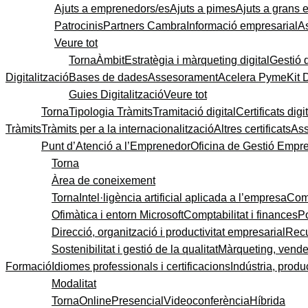
Ajuts a emprenedors/es
Ajuts a pimes
Ajuts a grans
Patrocinis
Partners Cambra
Informació empresarial
A
Veure tot
Torna
Àmbit
Estratègia i màrqueting digital
Gestió 
Digitalització
Bases de dades
Assesorament
Acelera Pyme
Kit 
Guies Digitalització
Veure tot
Torna
Tipologia Tràmits
Tramitació digital
Certificats digi
Tràmits
Tràmits per a la internacionalització
Altres certificats
As
Punt d’Atenció a l’Emprenedor
Oficina de Gestió Empre
Torna
Àrea de coneixement
Torna
Intel·ligència artificial aplicada a l’empresa
Come
Ofimàtica i entorn Microsoft
Comptabilitat i finances
P
Direcció, organització i productivitat empresarial
Recu
Sostenibilitat i gestió de la qualitat
Màrqueting, vendes
Formació
Idiomes professionals i certificacions
Indústria, produc
Modalitat
Torna
Online
Presencial
Videoconferència
Híbrida