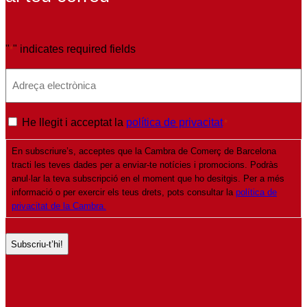
"
" indicates required fields
*
E
m
a
P
He llegit i acceptat la
política de privacitat
*
i
o
l
En subscriure’s, acceptes que la Cambra de Comerç de Barcelona
l
*
tracti les teves dades per a enviar-te notícies i promocions. Podràs
í
anul·lar la teva subscripció en el moment que ho desitgis. Per a més
t
informació o per exercir els teus drets, pots consultar la
política de
privacitat de la Cambra.
i
c
a
d
e
p