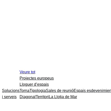
Veure tot
Projectes europeus
Lloguer d’espais
Solucions
Torna
Tipologia
Sales de reunió
Espais esdevenimien
i serveis
Diagonal
Territori
La Llotja de Mar