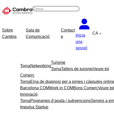
B
u
s
c
Sobre
Sala de
Contact
CA
a
Inicia
Cambra
Comunicació
e
r
una
sessió
Turisme
Torna
Networking
Torna
Tallers de turisme
Veure tot
Comerç
Torna
Eina de diagnosi per a pimes i càpsules onlin
Barcelona COM
Work in COM
Bons Comerç
Veure tot
Innovació
Torna
Programes d’ajuda / subvencions
Serveis a e
Impulsa Startup