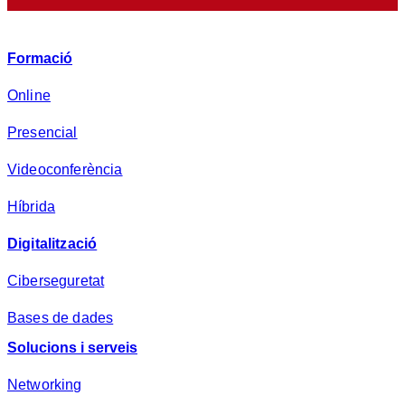
r
i
v
Formació
a
d
Online
e
Presencial
s
a
Videoconferència
*
Híbrida
Digitalització
Ciberseguretat
Bases de dades
Solucions i serveis
Networking