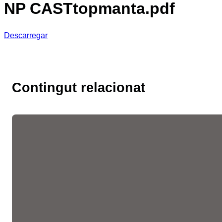
NP CASTtopmanta.pdf
Descarregar
Contingut relacionat
Les fires de l’ocupació
liderades per la Cambra
faciliten més de 10.300
entrevistes de feina