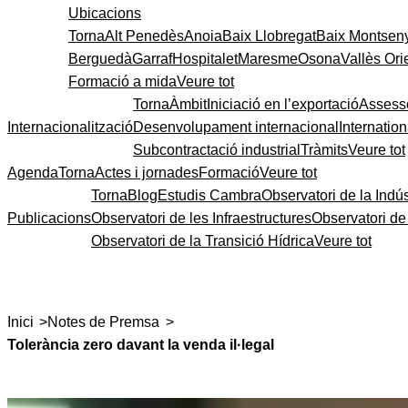
Ubicacions
Torna
Alt Penedès
Anoia
Baix Llobregat
Baix Montsen
Berguedà
Garraf
Hospitalet
Maresme
Osona
Vallès Ori
Formació a mida
Veure tot
Torna
Àmbit
Iniciació en l’exportació
Assess
Internacionalització
Desenvolupament internacional
Internatio
Subcontractació industrial
Tràmits
Veure tot
Agenda
Torna
Actes i jornades
Formació
Veure tot
Torna
Blog
Estudis Cambra
Observatori de la Indús
Publicacions
Observatori de les Infraestructures
Observatori d
Observatori de la Transició Hídrica
Veure tot
>
>
Inici
Notes de Premsa
Tolerància zero davant la venda il·legal