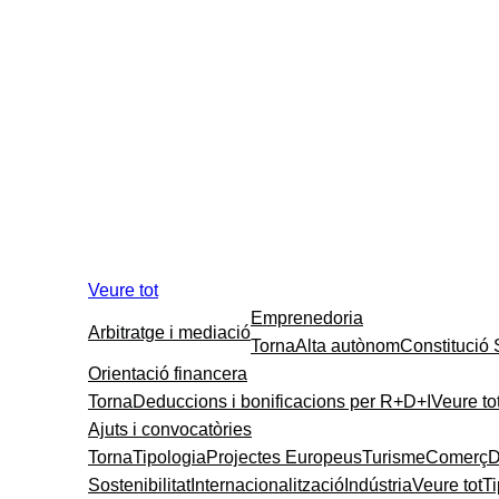
Veure tot
Emprenedoria
Arbitratge i mediació
Torna
Alta autònom
Constitució
Orientació financera
Torna
Deduccions i bonificacions per R+D+I
Veure to
Ajuts i convocatòries
Torna
Tipologia
Projectes Europeus
Turisme
Comerç
D
Sostenibilitat
Internacionalització
Indústria
Veure tot
T