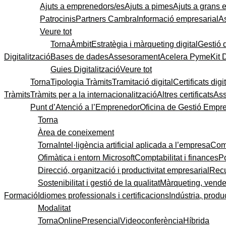
Ajuts a emprenedors/es
Ajuts a pimes
Ajuts a grans
Patrocinis
Partners Cambra
Informació empresarial
A
Veure tot
Torna
Àmbit
Estratègia i màrqueting digital
Gestió 
Digitalització
Bases de dades
Assesorament
Acelera Pyme
Kit 
Guies Digitalització
Veure tot
Torna
Tipologia Tràmits
Tramitació digital
Certificats digi
Tràmits
Tràmits per a la internacionalització
Altres certificats
As
Punt d’Atenció a l’Emprenedor
Oficina de Gestió Empre
Torna
Àrea de coneixement
Torna
Intel·ligència artificial aplicada a l’empresa
Come
Ofimàtica i entorn Microsoft
Comptabilitat i finances
P
Direcció, organització i productivitat empresarial
Recu
Sostenibilitat i gestió de la qualitat
Màrqueting, vendes
Formació
Idiomes professionals i certificacions
Indústria, produc
Modalitat
Torna
Online
Presencial
Videoconferència
Híbrida