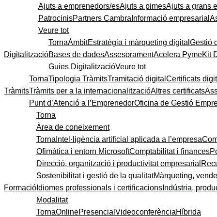
Ajuts a emprenedors/es
Ajuts a pimes
Ajuts a grans
Patrocinis
Partners Cambra
Informació empresarial
A
Veure tot
Torna
Àmbit
Estratègia i màrqueting digital
Gestió 
Digitalització
Bases de dades
Assesorament
Acelera Pyme
Kit 
Guies Digitalització
Veure tot
Torna
Tipologia Tràmits
Tramitació digital
Certificats digi
Tràmits
Tràmits per a la internacionalització
Altres certificats
As
Punt d’Atenció a l’Emprenedor
Oficina de Gestió Empre
Torna
Àrea de coneixement
Torna
Intel·ligència artificial aplicada a l’empresa
Come
Ofimàtica i entorn Microsoft
Comptabilitat i finances
P
Direcció, organització i productivitat empresarial
Recu
Sostenibilitat i gestió de la qualitat
Màrqueting, vendes
Formació
Idiomes professionals i certificacions
Indústria, produc
Modalitat
Torna
Online
Presencial
Videoconferència
Híbrida