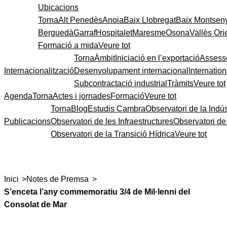
Ubicacions
Torna
Alt Penedès
Anoia
Baix Llobregat
Baix Montsen
Berguedà
Garraf
Hospitalet
Maresme
Osona
Vallès Ori
Formació a mida
Veure tot
Torna
Àmbit
Iniciació en l’exportació
Assess
Internacionalització
Desenvolupament internacional
Internatio
Subcontractació industrial
Tràmits
Veure tot
Agenda
Torna
Actes i jornades
Formació
Veure tot
Torna
Blog
Estudis Cambra
Observatori de la Indús
Publicacions
Observatori de les Infraestructures
Observatori d
Observatori de la Transició Hídrica
Veure tot
>
>
Inici
Notes de Premsa
S’enceta l’any commemoratiu 3/4 de Mil·lenni del
Consolat de Mar