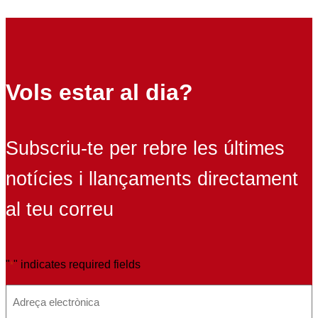
Vols estar al dia?
Subscriu-te per rebre les últimes
notícies i llançaments directament
al teu correu
"
" indicates required fields
*
E
m