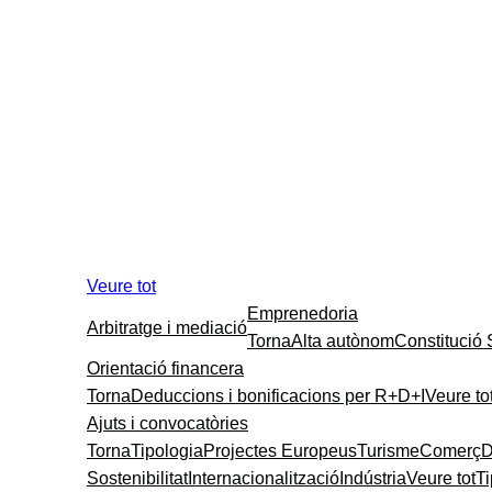
Veure tot
Emprenedoria
Arbitratge i mediació
Torna
Alta autònom
Constitució
Orientació financera
Torna
Deduccions i bonificacions per R+D+I
Veure to
Ajuts i convocatòries
Torna
Tipologia
Projectes Europeus
Turisme
Comerç
D
Sostenibilitat
Internacionalització
Indústria
Veure tot
T