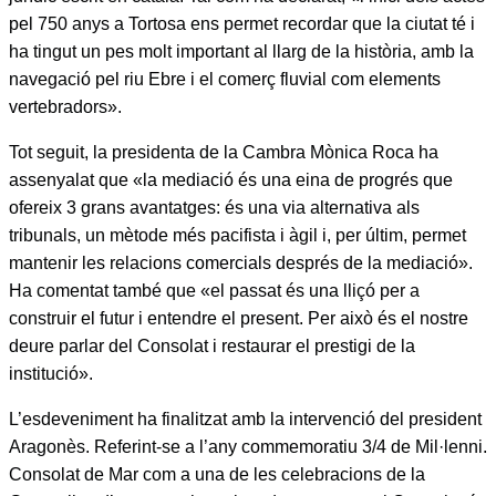
pel 750 anys a Tortosa ens permet recordar que la ciutat té i
ha tingut un pes molt important al llarg de la història, amb la
navegació pel riu Ebre i el comerç fluvial com elements
vertebradors».
Tot seguit, la presidenta de la Cambra Mònica Roca ha
assenyalat que «la mediació és una eina de progrés que
ofereix 3 grans avantatges: és una via alternativa als
tribunals, un mètode més pacifista i àgil i, per últim, permet
mantenir les relacions comercials després de la mediació».
Ha comentat també que «el passat és una lliçó per a
construir el futur i entendre el present. Per això és el nostre
deure parlar del Consolat i restaurar el prestigi de la
institució».
L’esdeveniment ha finalitzat amb la intervenció del president
Aragonès. Referint-se a l’any commemoratiu 3/4 de Mil·lenni.
Consolat de Mar com a una de les celebracions de la