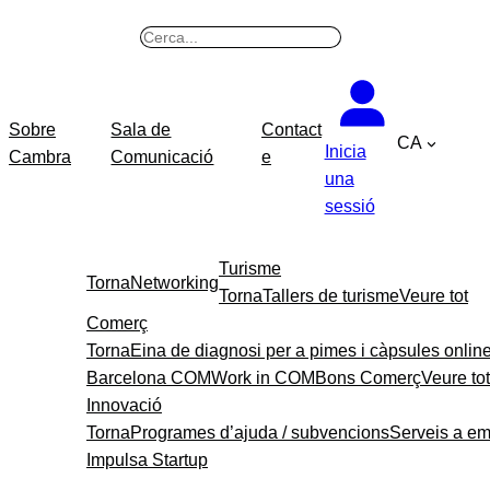
B
u
s
c
Sobre
Sala de
Contact
CA
a
Inicia
Cambra
Comunicació
e
r
una
sessió
Turisme
Torna
Networking
Torna
Tallers de turisme
Veure tot
Comerç
Torna
Eina de diagnosi per a pimes i càpsules onlin
Barcelona COM
Work in COM
Bons Comerç
Veure tot
Innovació
Torna
Programes d’ajuda / subvencions
Serveis a e
Impulsa Startup