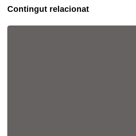
Contingut relacionat
Les fires de l’ocupació
liderades per la Cambra
faciliten més de 10.300
entrevistes de feina