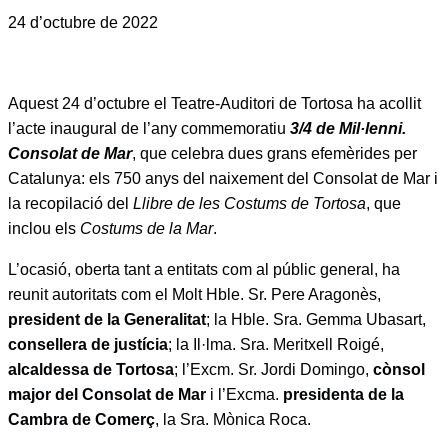
24 d’octubre de 2022
Aquest 24 d’octubre el Teatre-Auditori de Tortosa ha acollit
l’acte inaugural de l’any commemoratiu
3/4 de Mil·lenni.
Consolat de Mar
, que celebra dues grans efemèrides per
Catalunya: els 750 anys del naixement del Consolat de Mar i
la recopilació del
Llibre de les Costums de Tortosa
, que
inclou els
Costums de la Mar
.
L’ocasió, oberta tant a entitats com al públic general, ha
reunit autoritats com el Molt Hble. Sr. Pere Aragonès,
president de la Generalitat
; la Hble. Sra. Gemma Ubasart,
consellera de justícia
; la Il·lma. Sra. Meritxell Roigé,
alcaldessa de Tortosa
; l’Excm. Sr. Jordi Domingo,
cònsol
major del Consolat de Mar
i l’Excma.
presidenta de la
Cambra de Comerç
, la Sra. Mònica Roca.