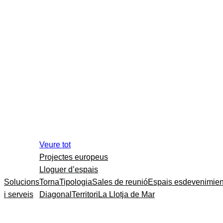
Veure tot
Projectes europeus
Lloguer d’espais
Solucions
Torna
Tipologia
Sales de reunió
Espais esdevenimien
i serveis
Diagonal
Territori
La Llotja de Mar