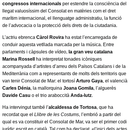
congressos internacionals
per estendre la consciència del
llegat valuosíssim del Consolat en matèries com el dret
marítim internacional, el llenguatge administratiu, la funció
de l’advocacia o la protecció dels drets de la ciutadania.
L’actriu ebrenca
Càrol Rovira
ha estat l’encarregada de
conduir aquesta vetllada marcada per la música. Entre
parlaments i càpsules de vídeo,
la gran veu catalana
Marina Rossell
ha interpretat tonades icòniques
acompanyada d’artistes d’arreu dels Països Catalans i de la
Mediterrània com a representants de molts dels territoris que
van tenir Consolat de Mar: el tortosí
Arturo Gaya
, el valencià
Carles Dénia
, la mallorquina
Joana Gomila
, l’alguerès
Davide Casu
o el trio araboccità
Anda-lutz
.
Ha intervingut també l’
alcaldessa de Tortosa
, que ha
recordat que el
Llibre de les Costums
, l’embrió a partir del
qual es va constituir el Consolat de Mar, va ser el primer codi
jurídic escrit en català. Tal com ha declarat, «l’inici dels actes