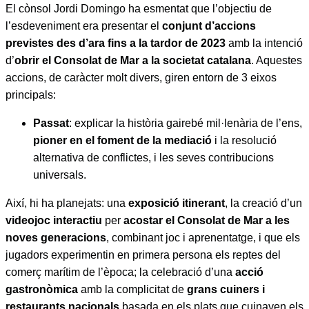
El cònsol Jordi Domingo ha esmentat que l’objectiu de
l’esdeveniment era presentar el
conjunt d’accions
previstes des d’ara fins a la tardor de 2023
amb la intenció
d’
obrir el Consolat de Mar a la societat catalana
. Aquestes
accions, de caràcter molt divers, giren entorn de 3 eixos
principals:
Passat
: explicar la història gairebé mil·lenària de l’ens,
pioner en el foment de la mediació
i la resolució
alternativa de conflictes, i les seves contribucions
universals.
Així, hi ha planejats: una
exposició itinerant
, la creació d’un
videojoc interactiu
per
acostar el Consolat de Mar a les
noves generacions
, combinant joc i aprenentatge, i que els
jugadors experimentin en primera persona els reptes del
comerç marítim de l’època; la celebració d’una
acció
gastronòmica
amb la complicitat de
grans cuiners i
restaurants nacionals
basada en els plats que cuinaven els