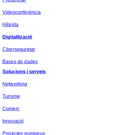
s
a
Videoconferència
*
Híbrida
Digitalització
Ciberseguretat
Bases de dades
Solucions i serveis
Networking
Turisme
Comerç
Innovació
Projectes europeus