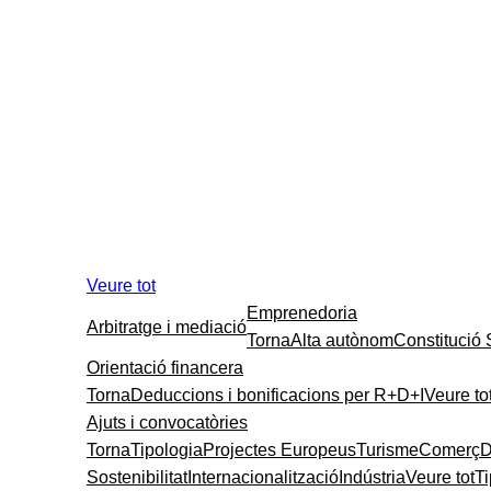
Veure tot
Emprenedoria
Arbitratge i mediació
Torna
Alta autònom
Constitució
Orientació financera
Torna
Deduccions i bonificacions per R+D+I
Veure to
Ajuts i convocatòries
Torna
Tipologia
Projectes Europeus
Turisme
Comerç
D
Sostenibilitat
Internacionalització
Indústria
Veure tot
T