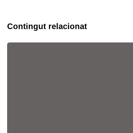
Contingut relacionat
Les fires de l’ocupació
liderades per la Cambra
faciliten més de 10.300
entrevistes de feina