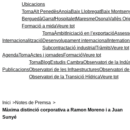
Ubicacions
Torna
Alt Penedès
Anoia
Baix Llobregat
Baix Montsen
Berguedà
Garraf
Hospitalet
Maresme
Osona
Vallès Ori
Formació a mida
Veure tot
Torna
Àmbit
Iniciació en l’exportació
Assess
Internacionalització
Desenvolupament internacional
Internatio
Subcontractació industrial
Tràmits
Veure tot
Agenda
Torna
Actes i jornades
Formació
Veure tot
Torna
Blog
Estudis Cambra
Observatori de la Indús
Publicacions
Observatori de les Infraestructures
Observatori d
Observatori de la Transició Hídrica
Veure tot
>
>
Inici
Notes de Premsa
Màxima distinció corporativa a Ramon Moreno i a Juan
Sunyé