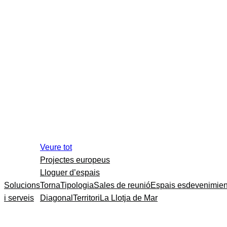
Veure tot
Projectes europeus
Lloguer d’espais
Solucions
Torna
Tipologia
Sales de reunió
Espais esdevenimien
i serveis
Diagonal
Territori
La Llotja de Mar