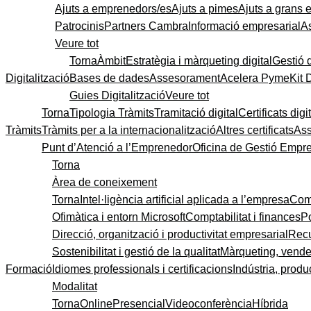
Ajuts a emprenedors/es
Ajuts a pimes
Ajuts a grans
Patrocinis
Partners Cambra
Informació empresarial
A
Veure tot
Torna
Àmbit
Estratègia i màrqueting digital
Gestió 
Digitalització
Bases de dades
Assesorament
Acelera Pyme
Kit 
Guies Digitalització
Veure tot
Torna
Tipologia Tràmits
Tramitació digital
Certificats digi
Tràmits
Tràmits per a la internacionalització
Altres certificats
As
Punt d’Atenció a l’Emprenedor
Oficina de Gestió Empre
Torna
Àrea de coneixement
Torna
Intel·ligència artificial aplicada a l’empresa
Come
Ofimàtica i entorn Microsoft
Comptabilitat i finances
P
Direcció, organització i productivitat empresarial
Recu
Sostenibilitat i gestió de la qualitat
Màrqueting, vendes
Formació
Idiomes professionals i certificacions
Indústria, produc
Modalitat
Torna
Online
Presencial
Videoconferència
Híbrida