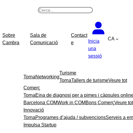
B
u
s
c
Sobre
Sala de
Contact
CA
a
Inicia
Cambra
Comunicació
e
r
una
sessió
Turisme
Torna
Networking
Torna
Tallers de turisme
Veure tot
Comerç
Torna
Eina de diagnosi per a pimes i càpsules onlin
Barcelona COM
Work in COM
Bons Comerç
Veure tot
Innovació
Torna
Programes d’ajuda / subvencions
Serveis a e
Impulsa Startup