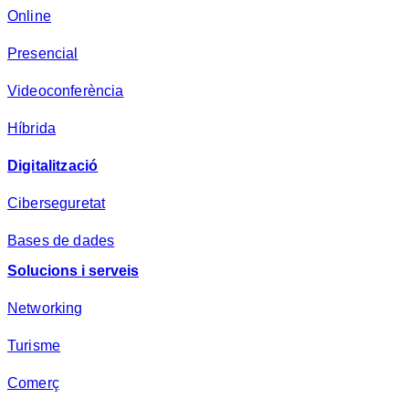
d
Online
e
Presencial
s
a
Videoconferència
*
Híbrida
Digitalització
Ciberseguretat
Bases de dades
Solucions i serveis
Networking
Turisme
Comerç